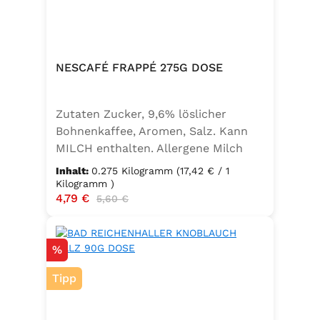
NESCAFÉ FRAPPÉ 275G DOSE
Zutaten Zucker, 9,6% löslicher
Bohnenkaffee, Aromen, Salz. Kann
MILCH enthalten. Allergene Milch
und daraus gewonnene Erzeugnisse
Inhalt:
0.275 Kilogramm
(17,42 € / 1
Kilogramm )
Verkaufspreis:
4,79 €
Regulärer Preis:
5,60 €
Rabatt
%
Tipp