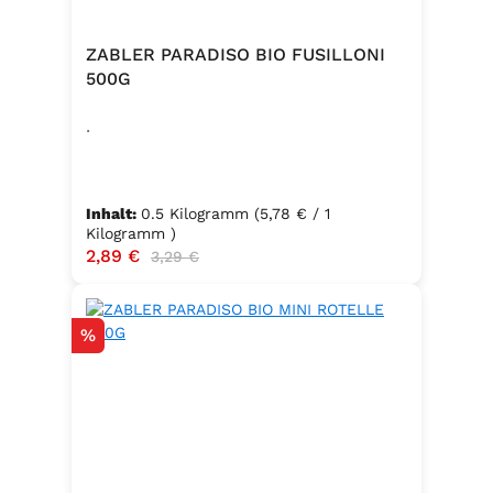
ZABLER PARADISO BIO FUSILLONI
500G
.
Inhalt:
0.5 Kilogramm
(5,78 € / 1
Kilogramm )
Verkaufspreis:
2,89 €
Regulärer Preis:
3,29 €
Rabatt
%