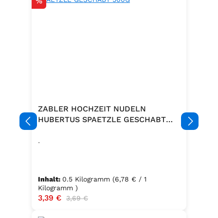
Rabatt
%
ZABLER HOCHZEIT NUDELN
HUBERTUS SPAETZLE GESCHABT
500G
.
Inhalt:
0.5 Kilogramm
(6,78 € / 1
Kilogramm )
Verkaufspreis:
3,39 €
Regulärer Preis:
3,69 €