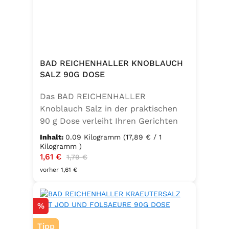
BAD REICHENHALLER KNOBLAUCH
SALZ 90G DOSE
Das BAD REICHENHALLER
Knoblauch Salz in der praktischen
90 g Dose verleiht Ihren Gerichten
einen vollmundigen, aromatischen
Inhalt:
0.09 Kilogramm
(17,89 € / 1
Knoblauchgeschmack. Hergestellt
Kilogramm )
Verkaufspreis:
1,61 €
Regulärer Preis:
ohne Geschmacksverstärker, zu 100
1,79 €
% vegan und glutenfrei – ideal für
vorher 1,61 €
eine bewusste Ernährung. Perfekt
zum Würzen von Pasta, Fleisch,
Rabatt
%
Fisch, Gemüse und mediterranen
Speisen. Zutaten:Siedesalz, 10 %
Tipp