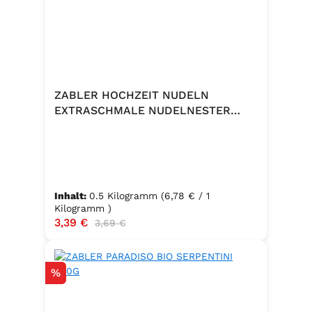
ZABLER HOCHZEIT NUDELN
EXTRASCHMALE NUDELNESTER
500G
Inhalt:
0.5 Kilogramm
(6,78 € / 1
Kilogramm )
Verkaufspreis:
3,39 €
Regulärer Preis:
3,69 €
Rabatt
%