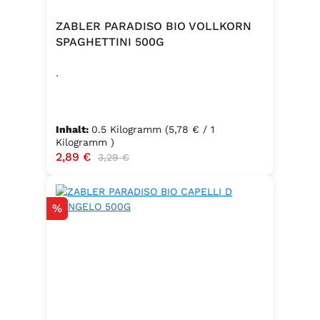
ZABLER PARADISO BIO VOLLKORN
SPAGHETTINI 500G
.
Inhalt:
0.5 Kilogramm
(5,78 € / 1
Kilogramm )
Verkaufspreis:
2,89 €
Regulärer Preis:
3,29 €
Rabatt
%