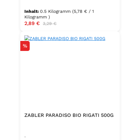
Inhalt:
0.5 Kilogramm
(5,78 € / 1
Kilogramm )
Verkaufspreis:
2,89 €
Regulärer Preis:
3,29 €
Rabatt
%
ZABLER PARADISO BIO RIGATI 500G
.