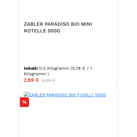
ZABLER PARADISO BIO MINI
ROTELLE 500G
Inhalt:
0.5 Kilogramm
(5,78 € / 1
Kilogramm )
Verkaufspreis:
2,89 €
Regulärer Preis:
3,29 €
Rabatt
%