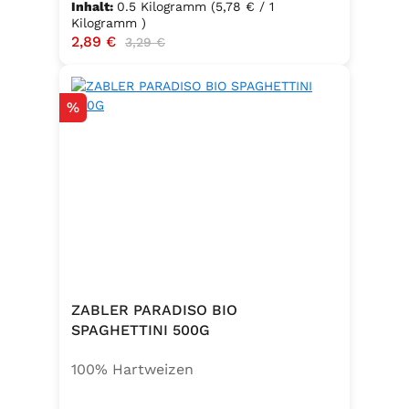
Inhalt:
0.5 Kilogramm
(5,78 € / 1
Kilogramm )
Verkaufspreis:
2,89 €
Regulärer Preis:
3,29 €
Rabatt
%
ZABLER PARADISO BIO
SPAGHETTINI 500G
100% Hartweizen