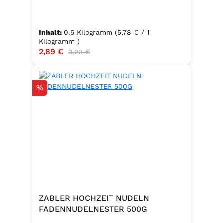
Inhalt:
0.5 Kilogramm
(5,78 € / 1
Kilogramm )
Verkaufspreis:
2,89 €
Regulärer Preis:
3,29 €
Rabatt
%
ZABLER HOCHZEIT NUDELN
FADENNUDELNESTER 500G