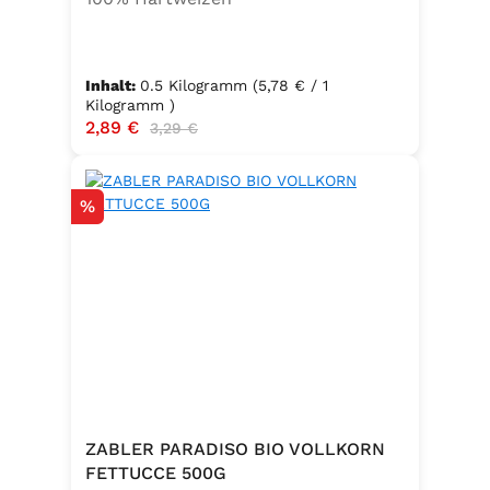
Inhalt:
0.5 Kilogramm
(5,78 € / 1
Kilogramm )
Verkaufspreis:
2,89 €
Regulärer Preis:
3,29 €
Rabatt
%
ZABLER PARADISO BIO VOLLKORN
FETTUCCE 500G