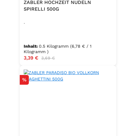
ZABLER HOCHZEIT NUDELN
SPIRELLI 500G
.
Inhalt:
0.5 Kilogramm
(6,78 € / 1
Kilogramm )
Verkaufspreis:
3,39 €
Regulärer Preis:
3,69 €
Rabatt
%