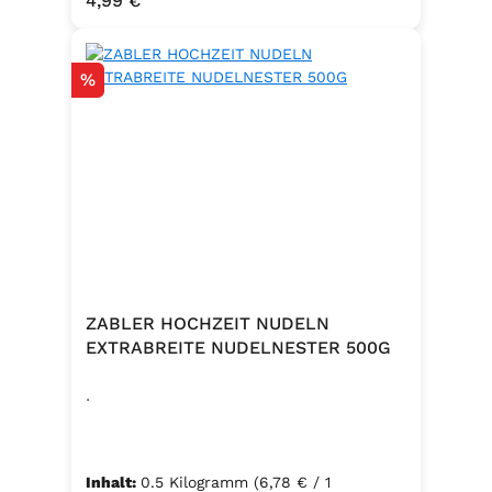
4,99 €
Emulgator Sorbitanmonostearat
(E491)
Rabatt
%
ZABLER HOCHZEIT NUDELN
EXTRABREITE NUDELNESTER 500G
.
Inhalt:
0.5 Kilogramm
(6,78 € / 1