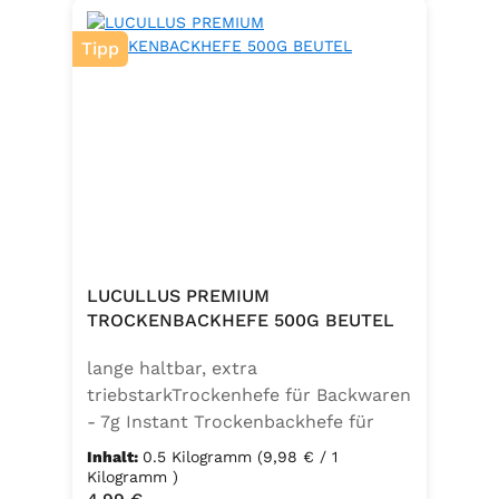
Tipp
LUCULLUS PREMIUM
TROCKENBACKHEFE 500G BEUTEL
lange haltbar, extra
triebstarkTrockenhefe für Backwaren
- 7g Instant Trockenbackhefe für
500g Weizenmehl, entspricht 25g
Inhalt:
0.5 Kilogramm
(9,98 € / 1
FrischhefeZutaten: Trockenbackhefe,
Kilogramm )
Regulärer Preis: