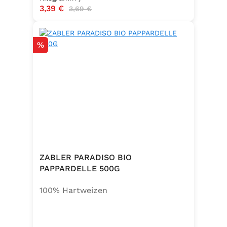
Verkaufspreis:
3,39 €
Regulärer Preis:
3,69 €
Rabatt
%
ZABLER PARADISO BIO
PAPPARDELLE 500G
100% Hartweizen