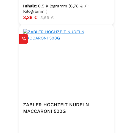
Inhalt:
0.5 Kilogramm
(6,78 € / 1
Kilogramm )
Verkaufspreis:
3,39 €
Regulärer Preis:
3,69 €
Rabatt
%
ZABLER HOCHZEIT NUDELN
MACCARONI 500G