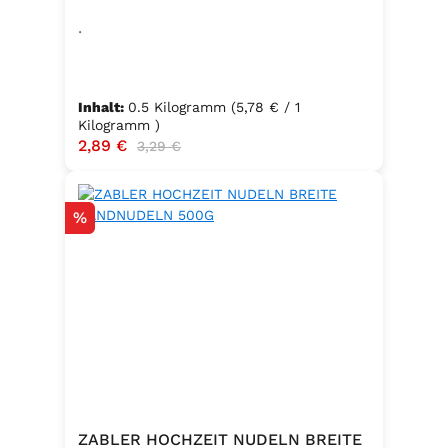
.
Inhalt:
0.5 Kilogramm
(5,78 € / 1
Kilogramm )
Verkaufspreis:
2,89 €
Regulärer Preis:
3,29 €
Rabatt
%
ZABLER HOCHZEIT NUDELN BREITE