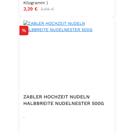
Kilogramm )
Verkaufspreis:
3,39 €
Regulärer Preis:
3,69 €
Rabatt
%
ZABLER HOCHZEIT NUDELN
HALBBREITE NUDELNESTER 500G
.