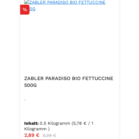
Rabatt
%
ZABLER PARADISO BIO FETTUCCINE
500G
.
Inhalt:
0.5 Kilogramm
(5,78 € / 1
Kilogramm )
Verkaufspreis:
2,89 €
Regulärer Preis:
3,29 €