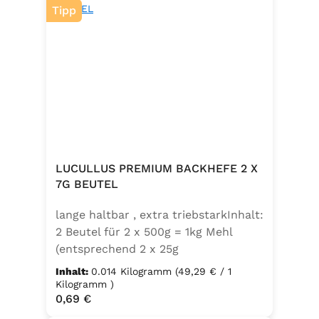
Tipp
LUCULLUS PREMIUM BACKHEFE 2 X
7G BEUTEL
lange haltbar , extra triebstarkInhalt:
2 Beutel für 2 x 500g = 1kg Mehl
(entsprechend 2 x 25g
Frischhefe)Zutaten: Trockenbackhefe
Inhalt:
0.014 Kilogramm
(49,29 € / 1
, Emulgator E491 (Unter
Kilogramm )
Regulärer Preis:
0,69 €
Schutzatmosphäre verpackt)