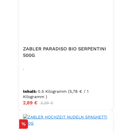
ZABLER PARADISO BIO SERPENTINI
500G
.
Inhalt:
0.5 Kilogramm
(5,78 € / 1
Kilogramm )
Verkaufspreis:
2,89 €
Regulärer Preis:
3,29 €
Rabatt
%