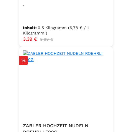
.
Inhalt:
0.5 Kilogramm
(6,78 € / 1
Kilogramm )
Verkaufspreis:
3,39 €
Regulärer Preis:
3,69 €
Rabatt
%
ZABLER HOCHZEIT NUDELN