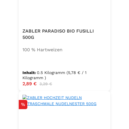
ZABLER PARADISO BIO FUSILLI
500G
100 % Hartweizen
Inhalt:
0.5 Kilogramm
(5,78 € / 1
Kilogramm )
Verkaufspreis:
2,89 €
Regulärer Preis:
3,29 €
Rabatt
%