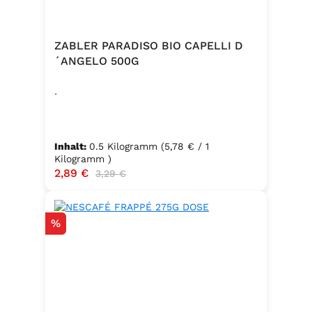
ZABLER PARADISO BIO CAPELLI D
´ANGELO 500G
.
Inhalt:
0.5 Kilogramm
(5,78 € / 1
Kilogramm )
Verkaufspreis:
2,89 €
Regulärer Preis:
3,29 €
Rabatt
%