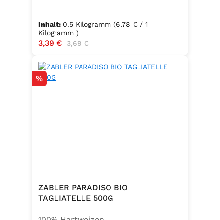
Inhalt:
0.5 Kilogramm
(6,78 € / 1
Kilogramm )
Verkaufspreis:
3,39 €
Regulärer Preis:
3,69 €
Rabatt
%
ZABLER PARADISO BIO
TAGLIATELLE 500G
100% Hartweizen