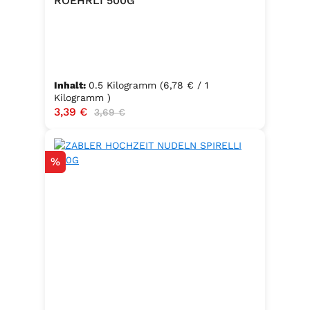
ROEHRLI 500G
Inhalt:
0.5 Kilogramm
(6,78 € / 1
Kilogramm )
Verkaufspreis:
3,39 €
Regulärer Preis:
3,69 €
Rabatt
%