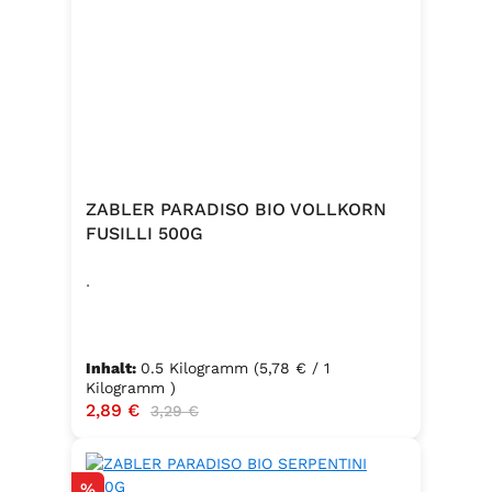
ZABLER PARADISO BIO VOLLKORN
FUSILLI 500G
.
Inhalt:
0.5 Kilogramm
(5,78 € / 1
Kilogramm )
Verkaufspreis:
2,89 €
Regulärer Preis:
3,29 €
Rabatt
%