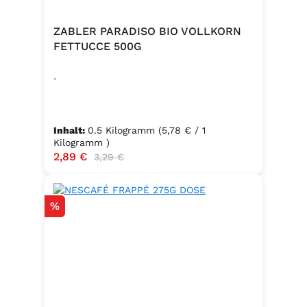
ZABLER PARADISO BIO VOLLKORN
FETTUCCE 500G
.
Inhalt:
0.5 Kilogramm
(5,78 € / 1
Kilogramm )
Verkaufspreis:
2,89 €
Regulärer Preis:
3,29 €
Rabatt
%