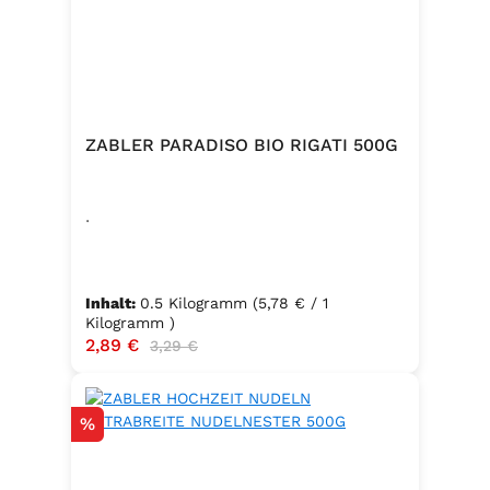
ZABLER PARADISO BIO RIGATI 500G
.
Inhalt:
0.5 Kilogramm
(5,78 € / 1
Kilogramm )
Verkaufspreis:
2,89 €
Regulärer Preis:
3,29 €
Rabatt
%