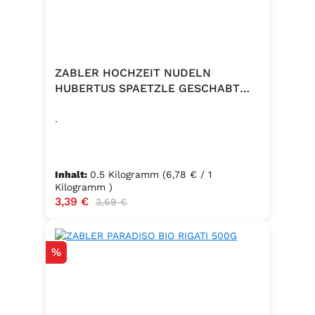
ZABLER HOCHZEIT NUDELN
HUBERTUS SPAETZLE GESCHABT
500G
.
Inhalt:
0.5 Kilogramm
(6,78 € / 1
Kilogramm )
Verkaufspreis:
3,39 €
Regulärer Preis:
3,69 €
Rabatt
%