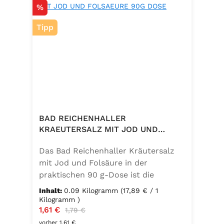
Rabatt
%
Tipp
BAD REICHENHALLER
KRAEUTERSALZ MIT JOD UND
FOLSAEURE 90G DOSE
Das Bad Reichenhaller Kräutersalz
mit Jod und Folsäure in der
praktischen 90 g-Dose ist die
aromatische Würzmischung für eine
Inhalt:
0.09 Kilogramm
(17,89 € / 1
bewusste Ernährung. Fein
Kilogramm )
Verkaufspreis:
1,61 €
Regulärer Preis:
abgestimmte Gartenkräuter
1,79 €
verbinden sich mit hochwertigem
vorher 1,61 €