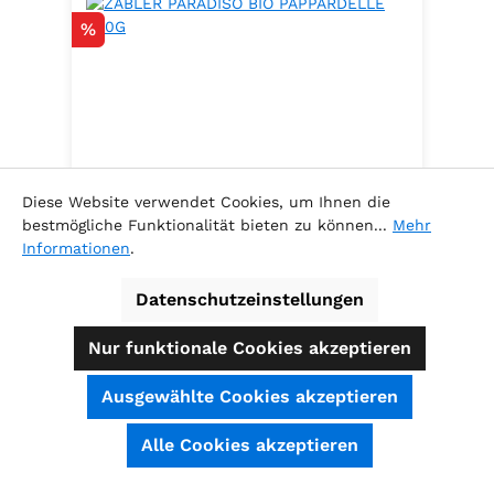
Rabatt
%
Diese Website verwendet Cookies, um Ihnen die
bestmögliche Funktionalität bieten zu können...
Mehr
Informationen
.
ZABLER PARADISO BIO
PAPPARDELLE 500G
Datenschutzeinstellungen
100% Hartweizen
Nur funktionale Cookies akzeptieren
Ausgewählte Cookies akzeptieren
Inhalt:
0.5 Kilogramm
(5,78 € / 1
SEHR GUT
(4.74 / 5)
Alle Cookies akzeptieren
Kilogramm )
aus
39
Bewertungen bei: shopauskunft.de, ausgezeichnet.org, shopvote.de ⓘ
Verkaufspreis:
Informationen zur Echtheit der Bewertungen
2,89 €
Regulärer Preis:
3,29 €