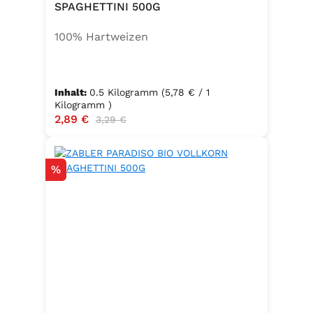
SPAGHETTINI 500G
100% Hartweizen
Inhalt:
0.5 Kilogramm
(5,78 € / 1
Kilogramm )
Verkaufspreis:
2,89 €
Regulärer Preis:
3,29 €
Rabatt
%