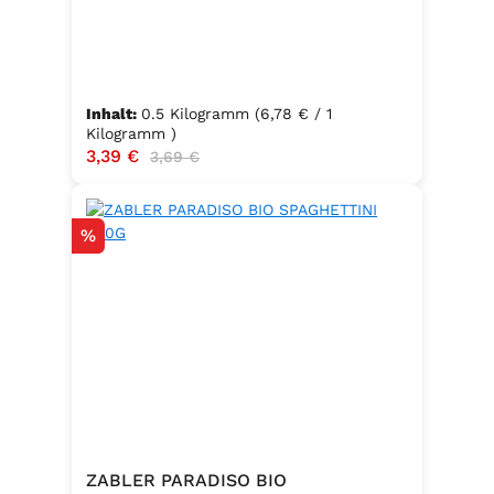
Inhalt:
0.5 Kilogramm
(6,78 € / 1
Kilogramm )
Verkaufspreis:
3,39 €
Regulärer Preis:
3,69 €
Rabatt
%
ZABLER PARADISO BIO