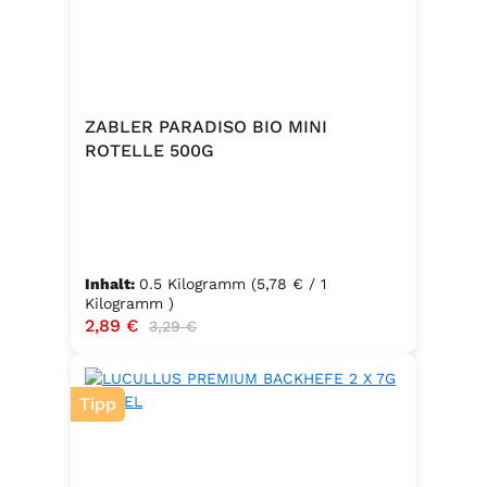
ZABLER PARADISO BIO MINI
ROTELLE 500G
Inhalt:
0.5 Kilogramm
(5,78 € / 1
Kilogramm )
Verkaufspreis:
2,89 €
Regulärer Preis:
3,29 €
Tipp