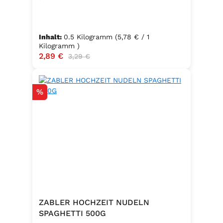
Inhalt:
0.5 Kilogramm
(5,78 € / 1
Kilogramm )
Verkaufspreis:
2,89 €
Regulärer Preis:
3,29 €
Rabatt
%
ZABLER HOCHZEIT NUDELN
SPAGHETTI 500G