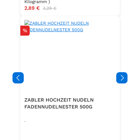
Kilogramm )
Verkaufspreis:
2,89 €
Regulärer Preis:
3,29 €
Rabatt
%
ZABLER HOCHZEIT NUDELN
FADENNUDELNESTER 500G
.