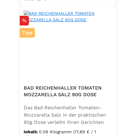
Salz zu einem vielseitigen
Küchenhelfer. Ideal zum Würzen von
Rabatt
%
Suppen, Salaten, Gemüse- und
Kartoffelgerichten. Geeignet für die
Tipp
vegetarische und vegane Küche
sowie glutenfrei – perfekt für eine
ausgewogene Ernährung mit
zusätzlichem Jod und Folsäure.
Zutaten:Siedesalz, 17,5 % Kräuter
und Gewürze (Petersilie, Sellerie,
Zwiebel, Basilikum, Dill, Majoran,
Lorbeer, Rosmarin, Oregano,
BAD REICHENHALLER TOMATEN
Thymian), Trennmittel Calciumsalze
MOZZARELLA SALZ 90G DOSE
der Speisefettsäuren, Folsäure,
Das Bad Reichenhaller Tomaten-
Kaliumjodat.
Mozzarella Salz in der praktischen
90g Dose verleiht Ihren Gerichten
eine mediterrane Note. Ideal für
Inhalt:
0.09 Kilogramm
(17,89 € / 1