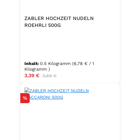
ZABLER HOCHZEIT NUDELN
ROEHRLI 500G
Inhalt:
0.5 Kilogramm
(6,78 € / 1
Kilogramm )
Verkaufspreis:
3,39 €
Regulärer Preis:
3,69 €
Rabatt
%