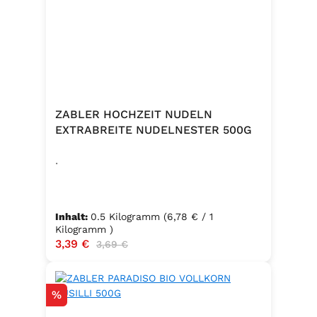
ZABLER HOCHZEIT NUDELN
EXTRABREITE NUDELNESTER 500G
.
Inhalt:
0.5 Kilogramm
(6,78 € / 1
Kilogramm )
Verkaufspreis:
3,39 €
Regulärer Preis:
3,69 €
Rabatt
%