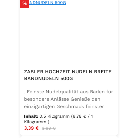
Rabatt
%
ZABLER HOCHZEIT NUDELN BREITE
BANDNUDELN 500G
. Feinste Nudelqualität aus Baden für
besondere Anlässe Genieße den
einzigartigen Geschmack feinster
Bandnudeln – mit den Zabler
Inhalt:
0.5 Kilogramm
(6,78 € / 1
Hochzeit Nudeln holst du dir echte
Kilogramm )
Verkaufspreis:
3,39 €
Regulärer Preis:
badische Qualität auf den Teller.
3,69 €
Hergestellt aus 100 % reinem