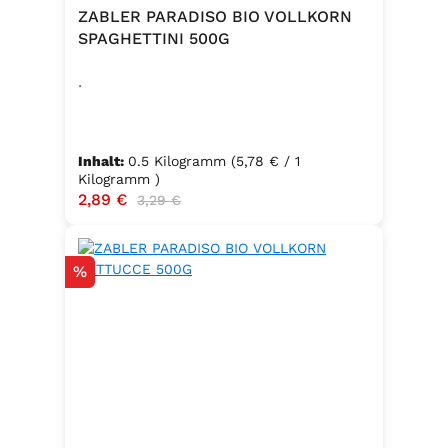
ZABLER PARADISO BIO VOLLKORN
SPAGHETTINI 500G
.
Inhalt:
0.5 Kilogramm
(5,78 € / 1
Kilogramm )
Verkaufspreis:
2,89 €
Regulärer Preis:
3,29 €
Rabatt
%