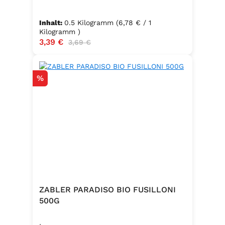
Inhalt:
0.5 Kilogramm
(6,78 € / 1
Kilogramm )
Verkaufspreis:
3,39 €
Regulärer Preis:
3,69 €
Rabatt
%
ZABLER PARADISO BIO FUSILLONI
500G
.