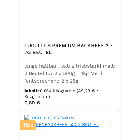
LUCULLUS PREMIUM BACKHEFE 2 X
7G BEUTEL
lange haltbar , extra triebstarkInhalt:
2 Beutel für 2 x 500g = 1kg Mehl
(entsprechend 2 x 25g
Frischhefe)Zutaten: Trockenbackhefe
Inhalt:
0.014 Kilogramm
(49,29 € / 1
, Emulgator E491 (Unter
Kilogramm )
Regulärer Preis:
0,69 €
Schutzatmosphäre verpackt)
Tipp