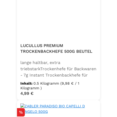
LUCULLUS PREMIUM
TROCKENBACKHEFE 500G BEUTEL
lange haltbar, extra
triebstarkTrockenhefe für Backwaren
- 7g Instant Trockenbackhefe für
500g Weizenmehl, entspricht 25g
Inhalt:
0.5 Kilogramm
(9,98 € / 1
FrischhefeZutaten: Trockenbackhefe,
Kilogramm )
Regulärer Preis:
4,99 €
Emulgator Sorbitanmonostearat
(E491)
Rabatt
%