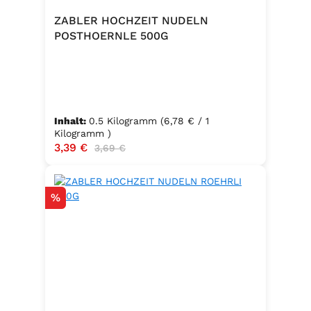
ZABLER HOCHZEIT NUDELN
POSTHOERNLE 500G
Inhalt:
0.5 Kilogramm
(6,78 € / 1
Kilogramm )
Verkaufspreis:
3,39 €
Regulärer Preis:
3,69 €
Rabatt
%