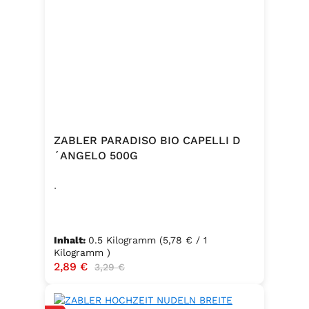
ZABLER PARADISO BIO CAPELLI D
´ANGELO 500G
.
Inhalt:
0.5 Kilogramm
(5,78 € / 1
Kilogramm )
Verkaufspreis:
2,89 €
Regulärer Preis:
3,29 €