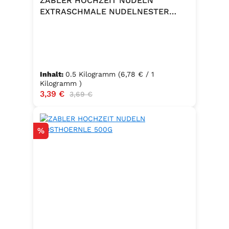
ZABLER HOCHZEIT NUDELN
EXTRASCHMALE NUDELNESTER
500G
Inhalt:
0.5 Kilogramm
(6,78 € / 1
Kilogramm )
Verkaufspreis:
3,39 €
Regulärer Preis:
3,69 €
Rabatt
%