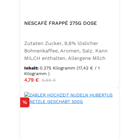
NESCAFÉ FRAPPÉ 275G DOSE
Zutaten Zucker, 9,6% löslicher
Bohnenkaffee, Aromen, Salz. Kann
MILCH enthalten. Allergene Milch
und daraus gewonnene Erzeugnisse
Inhalt:
0.275 Kilogramm
(17,42 € / 1
Kilogramm )
Verkaufspreis:
4,79 €
Regulärer Preis:
5,60 €
Rabatt
%