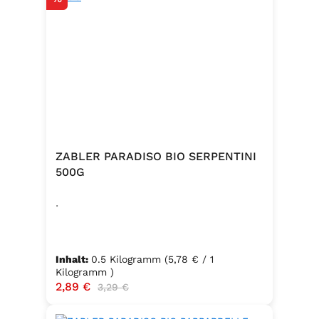
ZABLER PARADISO BIO SERPENTINI
500G
.
Inhalt:
0.5 Kilogramm
(5,78 € / 1
Kilogramm )
Verkaufspreis:
2,89 €
Regulärer Preis:
3,29 €