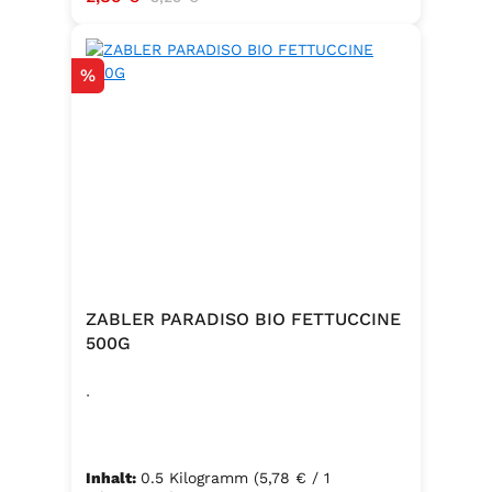
Hergestellt in Baden – Qualität seit
Generationen
Rabatt
%
ZABLER PARADISO BIO FETTUCCINE
500G
.
Inhalt:
0.5 Kilogramm
(5,78 € / 1