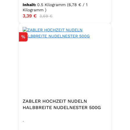
Inhalt:
0.5 Kilogramm
(6,78 € / 1
Kilogramm )
Verkaufspreis:
3,39 €
Regulärer Preis:
3,69 €
Rabatt
%
ZABLER HOCHZEIT NUDELN
HALBBREITE NUDELNESTER 500G
.