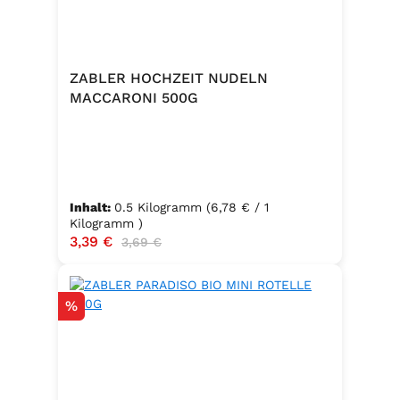
ZABLER HOCHZEIT NUDELN
MACCARONI 500G
Inhalt:
0.5 Kilogramm
(6,78 € / 1
Kilogramm )
Verkaufspreis:
3,39 €
Regulärer Preis:
3,69 €
Rabatt
%