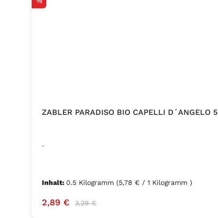
%
ZABLER PARADISO BIO CAPELLI D´ANGELO 
.
Inhalt:
0.5 Kilogramm
(5,78 € / 1 Kilogramm )
Verkaufspreis:
Regulärer Preis:
2,89 €
3,29 €