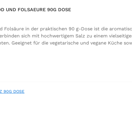
OD UND FOLSAEURE 90G DOSE
d Folsäure in der praktischen 90 g-Dose ist die aromati
rbinden sich mit hochwertigem Salz zu einem vielseitig
ten. Geeignet für die vegetarische und vegane Küche sow
utaten:Siedesalz, 17,5 % Kräuter und Gewürze (Petersilie,
ttel Calciumsalze der Speisefettsäuren, Folsäure, Kalium