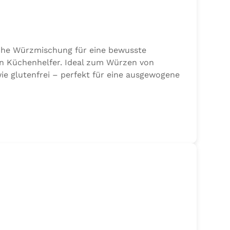
sche Würzmischung für eine bewusste
en Küchenhelfer. Ideal zum Würzen von
ie glutenfrei – perfekt für eine ausgewogene
 Sellerie, Zwiebel, Basilikum, Dill, Majoran,
jodat.