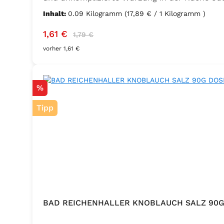
Trennmittel Calciumsalze der Speisefettsäuren
Inhalt:
0.09 Kilogramm
(17,89 € / 1 Kilogramm )
Verkaufspreis:
Regulärer Preis:
1,61 €
1,79 €
vorher 1,61 €
Rabatt
%
Tipp
BAD REICHENHALLER KNOBLAUCH SALZ 90G