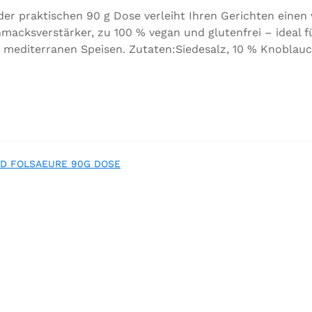
 praktischen 90 g Dose verleiht Ihren Gerichten einen
acksverstärker, zu 100 % vegan und glutenfrei – ideal f
 mediterranen Speisen. Zutaten:Siedesalz, 10 % Knoblauc
orbeer, Rosmarin, Oregano, Thymian), Trennmittel Calciumsa