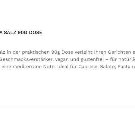
 SALZ 90G DOSE
 in der praktischen 90g Dose verleiht Ihren Gerichten e
 Geschmacksverstärker, vegan und glutenfrei – für natürli
 eine mediterrane Note. Ideal für Caprese, Salate, Pasta 
für natürlichen Genuss in bester Qualität. Zutaten:Siedes
 der Speisefettsäuren, Folsäure, Kaliumjodat.Kann Spure