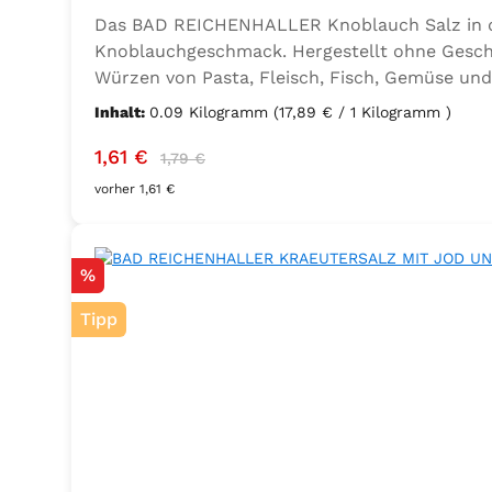
Das BAD REICHENHALLER Knoblauch Salz in der
Knoblauchgeschmack. Hergestellt ohne Geschm
Würzen von Pasta, Fleisch, Fisch, Gemüse und
Sellerie, Zwiebel, Basilikum, Dill, Majoran, L
Inhalt:
0.09 Kilogramm
(17,89 € / 1 Kilogramm )
Kaliumjodat.
Verkaufspreis:
Regulärer Preis:
1,61 €
1,79 €
vorher 1,61 €
Rabatt
%
Tipp