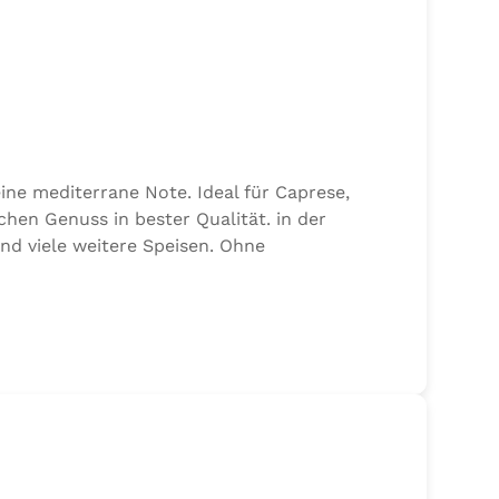
ine mediterrane Note. Ideal für Caprese,
chen Genuss in bester Qualität. in der
und viele weitere Speisen. Ohne
alz, 17,7% Kräuter (Basilikum 10,6%, Oregano,
n von Sellerie enthalten.