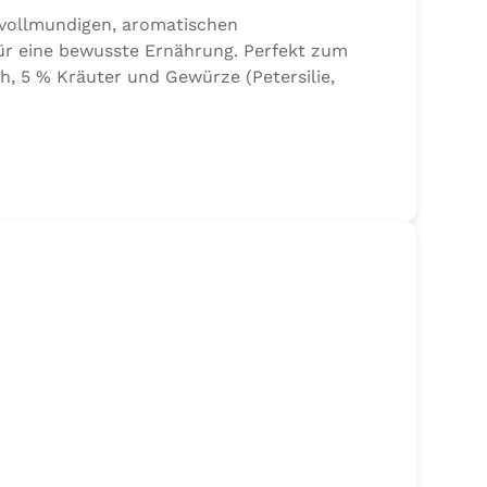
 vollmundigen, aromatischen
ür eine bewusste Ernährung. Perfekt zum
h, 5 % Kräuter und Gewürze (Petersilie,
lze der Speisefettsäuren, Folsäure,