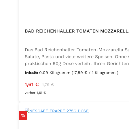
BAD REICHENHALLER TOMATEN MOZZARELLA
Das Bad Reichenhaller Tomaten-Mozzarella Salz
Salate, Pasta und viele weitere Speisen. Ohne
praktischen 90g Dose verleiht Ihren Gerichten
Geschmacksverstärker, vegan und glutenfrei – 
Inhalt:
0.09 Kilogramm
(17,89 € / 1 Kilogramm )
Thymian), Knoblauch, Trennmittel Calciumsalze
Verkaufspreis:
Regulärer Preis:
1,61 €
1,79 €
vorher 1,61 €
Rabatt
%