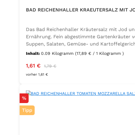
BAD REICHENHALLER KRAEUTERSALZ MIT J
Das Bad Reichenhaller Kräutersalz mit Jod un
Ernährung. Fein abgestimmte Gartenkräuter ve
Suppen, Salaten, Gemüse- und Kartoffelgerich
Ernährung mit zusätzlichem Jod und Folsäure. Z
Inhalt:
0.09 Kilogramm
(17,89 € / 1 Kilogramm )
Lorbeer, Rosmarin, Oregano, Thymian), Trennmi
Verkaufspreis:
Regulärer Preis:
1,61 €
1,79 €
vorher 1,61 €
Rabatt
%
Tipp