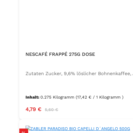
NESCAFÉ FRAPPÉ 275G DOSE
Zutaten Zucker, 9,6% löslicher Bohnenkaffee
Inhalt:
0.275 Kilogramm
(17,42 € / 1 Kilogramm )
Verkaufspreis:
Regulärer Preis:
4,79 €
5,60 €
Rabatt