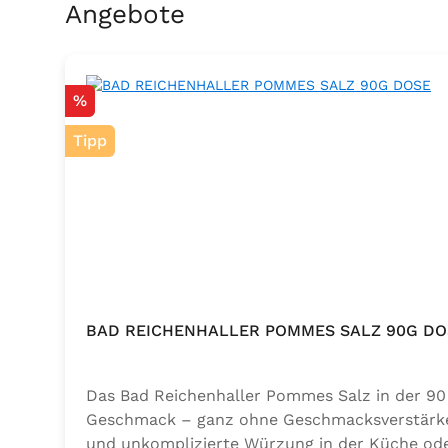
Produktgalerie überspringen
Angebote
Rabatt
%
Tipp
BAD REICHENHALLER POMMES SALZ 90G DO
Das Bad Reichenhaller Pommes Salz in der 90 
Geschmack – ganz ohne Geschmacksverstärker. 
und unkomplizierte Würzung in der Küche oder