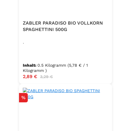
ZABLER PARADISO BIO VOLLKORN
SPAGHETTINI 500G
.
Inhalt:
0.5 Kilogramm
(5,78 € / 1
Kilogramm )
Verkaufspreis:
2,89 €
Regulärer Preis:
3,29 €
Rabatt
%