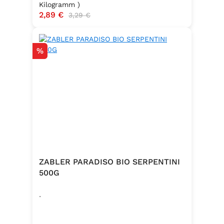
Kilogramm )
Verkaufspreis:
2,89 €
Regulärer Preis:
3,29 €
Rabatt
%
ZABLER PARADISO BIO SERPENTINI
500G
.