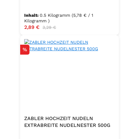
Inhalt:
0.5 Kilogramm
(5,78 € / 1
Kilogramm )
Verkaufspreis:
2,89 €
Regulärer Preis:
3,29 €
Rabatt
%
ZABLER HOCHZEIT NUDELN
EXTRABREITE NUDELNESTER 500G
.