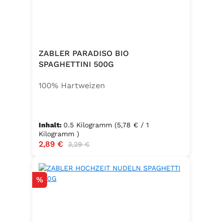
ZABLER PARADISO BIO
SPAGHETTINI 500G
100% Hartweizen
Inhalt:
0.5 Kilogramm
(5,78 € / 1
Kilogramm )
Verkaufspreis:
2,89 €
Regulärer Preis:
3,29 €
Rabatt
%