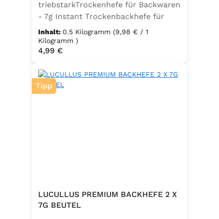
triebstarkTrockenhefe für Backwaren
- 7g Instant Trockenbackhefe für
500g Weizenmehl, entspricht 25g
Inhalt:
0.5 Kilogramm
(9,98 € / 1
FrischhefeZutaten: Trockenbackhefe,
Kilogramm )
Regulärer Preis:
4,99 €
Emulgator Sorbitanmonostearat
(E491)
Tipp
LUCULLUS PREMIUM BACKHEFE 2 X
7G BEUTEL