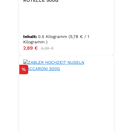
ROTELLE 500G
Inhalt:
0.5 Kilogramm
(5,78 € / 1
Kilogramm )
Verkaufspreis:
2,89 €
Regulärer Preis:
3,29 €
Rabatt
%