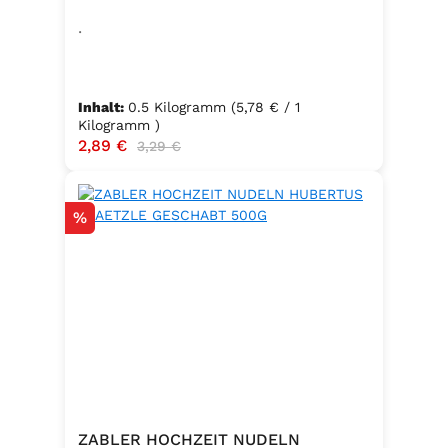
.
Inhalt:
0.5 Kilogramm
(5,78 € / 1
Kilogramm )
Verkaufspreis:
2,89 €
Regulärer Preis:
3,29 €
Rabatt
%
ZABLER HOCHZEIT NUDELN