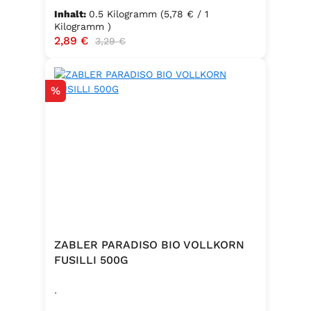
Inhalt:
0.5 Kilogramm
(5,78 € / 1
Kilogramm )
Verkaufspreis:
2,89 €
Regulärer Preis:
3,29 €
Rabatt
%
ZABLER PARADISO BIO VOLLKORN
FUSILLI 500G
.