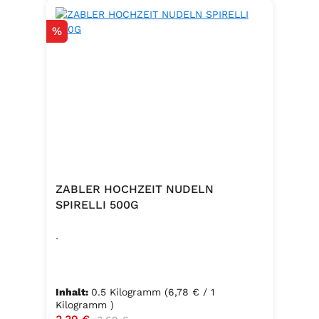
Rabatt
%
ZABLER HOCHZEIT NUDELN
SPIRELLI 500G
.
Inhalt:
0.5 Kilogramm
(6,78 € / 1
Kilogramm )
Verkaufspreis:
Regulärer Preis: