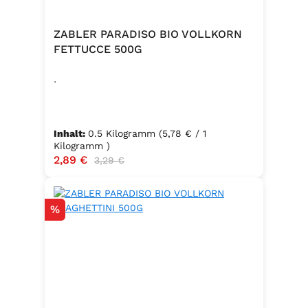
ZABLER PARADISO BIO VOLLKORN
FETTUCCE 500G
.
Inhalt:
0.5 Kilogramm
(5,78 € / 1
Kilogramm )
Verkaufspreis:
2,89 €
Regulärer Preis:
3,29 €
Rabatt
%