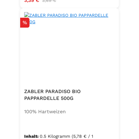
3,39 €
3,69 €
Rabatt
%
ZABLER PARADISO BIO
PAPPARDELLE 500G
100% Hartweizen
Inhalt:
0.5 Kilogramm
(5,78 € / 1