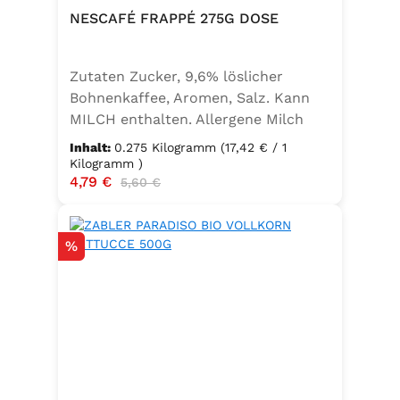
NESCAFÉ FRAPPÉ 275G DOSE
Zutaten Zucker, 9,6% löslicher
Bohnenkaffee, Aromen, Salz. Kann
MILCH enthalten. Allergene Milch
und daraus gewonnene Erzeugnisse
Inhalt:
0.275 Kilogramm
(17,42 € / 1
Kilogramm )
Verkaufspreis:
4,79 €
Regulärer Preis:
5,60 €
Rabatt
%