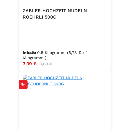
ZABLER HOCHZEIT NUDELN
ROEHRLI 500G
Inhalt:
0.5 Kilogramm
(6,78 € / 1
Kilogramm )
Verkaufspreis:
3,39 €
Regulärer Preis:
3,69 €
Rabatt
%