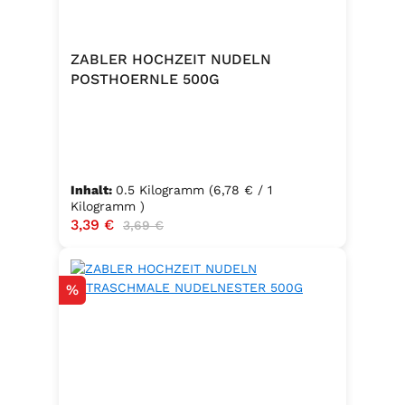
ZABLER HOCHZEIT NUDELN
POSTHOERNLE 500G
Inhalt:
0.5 Kilogramm
(6,78 € / 1
Kilogramm )
Verkaufspreis:
3,39 €
Regulärer Preis:
3,69 €
Rabatt
%