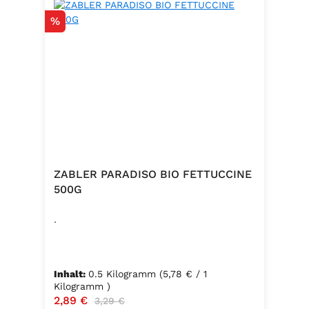
Rabatt
%
ZABLER PARADISO BIO FETTUCCINE
500G
.
Inhalt:
0.5 Kilogramm
(5,78 € / 1
Kilogramm )
Verkaufspreis:
2,89 €
Regulärer Preis:
3,29 €