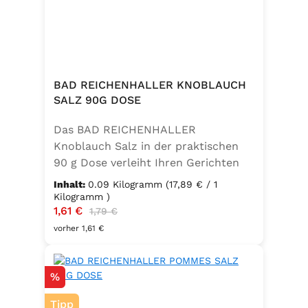
BAD REICHENHALLER KNOBLAUCH
SALZ 90G DOSE
Das BAD REICHENHALLER
Knoblauch Salz in der praktischen
90 g Dose verleiht Ihren Gerichten
einen vollmundigen, aromatischen
Inhalt:
0.09 Kilogramm
(17,89 € / 1
Knoblauchgeschmack. Hergestellt
Kilogramm )
Verkaufspreis:
1,61 €
Regulärer Preis:
ohne Geschmacksverstärker, zu 100
1,79 €
% vegan und glutenfrei – ideal für
vorher 1,61 €
eine bewusste Ernährung. Perfekt
zum Würzen von Pasta, Fleisch,
Rabatt
%
Fisch, Gemüse und mediterranen
Speisen. Zutaten:Siedesalz, 10 %
Tipp