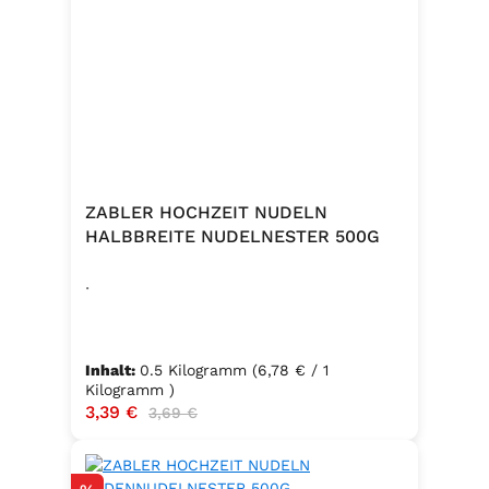
ZABLER HOCHZEIT NUDELN
HALBBREITE NUDELNESTER 500G
.
Inhalt:
0.5 Kilogramm
(6,78 € / 1
Kilogramm )
Verkaufspreis:
3,39 €
Regulärer Preis:
3,69 €