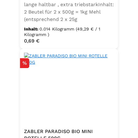
lange haltbar , extra triebstarkInhalt:
2 Beutel für 2 x 500g = 1kg Mehl
(entsprechend 2 x 25g
Frischhefe)Zutaten: Trockenbackhefe
Inhalt:
0.014 Kilogramm
(49,29 € / 1
, Emulgator E491 (Unter
Kilogramm )
Regulärer Preis:
0,69 €
Schutzatmosphäre verpackt)
Rabatt
%
ZABLER PARADISO BIO MINI