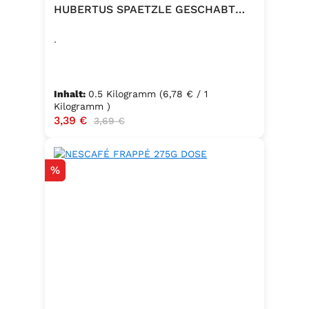
HUBERTUS SPAETZLE GESCHABT
500G
.
Inhalt:
0.5 Kilogramm
(6,78 € / 1
Kilogramm )
Verkaufspreis:
3,39 €
Regulärer Preis:
3,69 €
Rabatt
%