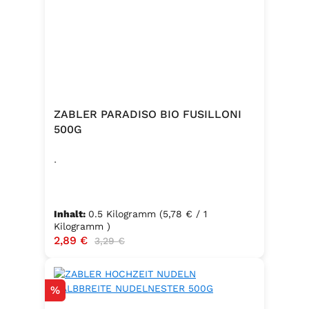
ZABLER PARADISO BIO FUSILLONI
500G
.
Inhalt:
0.5 Kilogramm
(5,78 € / 1
Kilogramm )
Verkaufspreis:
2,89 €
Regulärer Preis:
3,29 €
Rabatt
%