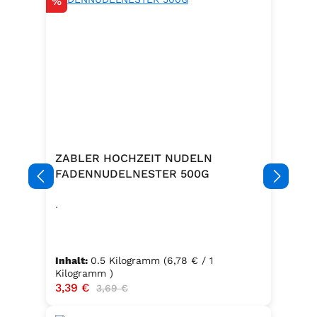
Rabatt
%
ZABLER HOCHZEIT NUDELN
FADENNUDELNESTER 500G
.
Inhalt:
0.5 Kilogramm
(6,78 € / 1
Kilogramm )
Verkaufspreis:
3,39 €
Regulärer Preis:
3,69 €