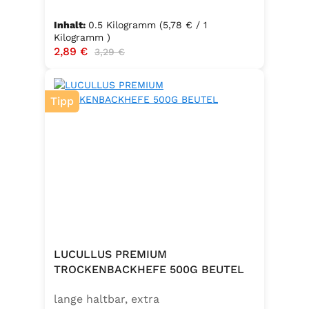
Packungsinhalt: 500g ✅ Zutaten:
Hartweizengrieß, frische Eier
Inhalt:
0.5 Kilogramm
(5,78 € / 1
(Güteklasse A), Trinkwasser ✅
Kilogramm )
Verkaufspreis:
2,89 €
Regulärer Preis:
3,29 €
Hergestellt in Baden – Qualität seit
Generationen
Tipp
LUCULLUS PREMIUM
TROCKENBACKHEFE 500G BEUTEL
lange haltbar, extra