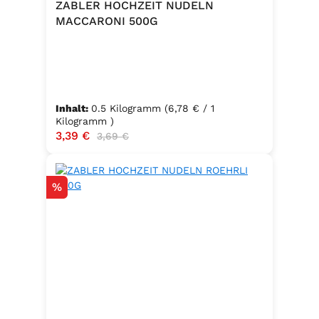
ZABLER HOCHZEIT NUDELN
MACCARONI 500G
Inhalt:
0.5 Kilogramm
(6,78 € / 1
Kilogramm )
Verkaufspreis:
3,39 €
Regulärer Preis:
3,69 €
Rabatt
%