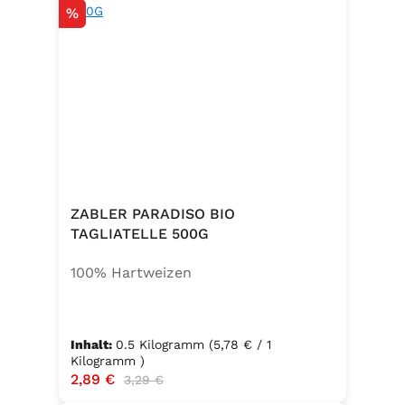
Rabatt
%
ZABLER PARADISO BIO
TAGLIATELLE 500G
100% Hartweizen
Inhalt:
0.5 Kilogramm
(5,78 € / 1
Kilogramm )
Verkaufspreis:
2,89 €
Regulärer Preis:
3,29 €