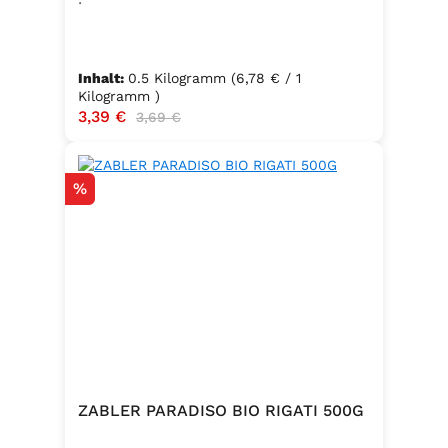
Inhalt:
0.5 Kilogramm
(6,78 € / 1
Kilogramm )
Verkaufspreis:
3,39 €
Regulärer Preis:
3,69 €
Rabatt
%
ZABLER PARADISO BIO RIGATI 500G