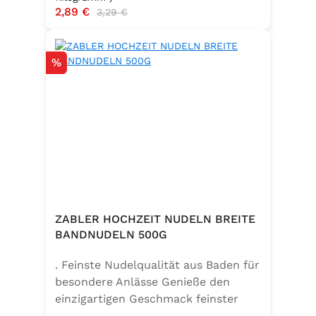
Verkaufspreis:
2,89 €
Regulärer Preis:
3,29 €
Rabatt
%
ZABLER HOCHZEIT NUDELN BREITE
BANDNUDELN 500G
. Feinste Nudelqualität aus Baden für
besondere Anlässe Genieße den
einzigartigen Geschmack feinster
Bandnudeln – mit den Zabler