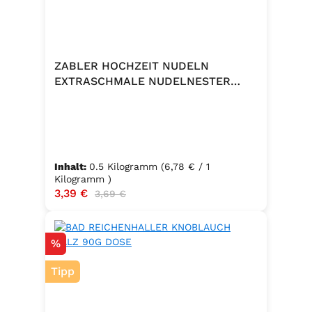
ZABLER HOCHZEIT NUDELN
EXTRASCHMALE NUDELNESTER
500G
Inhalt:
0.5 Kilogramm
(6,78 € / 1
Kilogramm )
Verkaufspreis:
3,39 €
Regulärer Preis:
3,69 €
Rabatt
%
Tipp