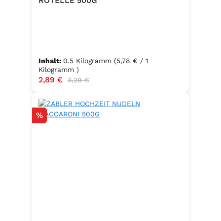
ROTELLE 500G
Inhalt:
0.5 Kilogramm
(5,78 € / 1
Kilogramm )
Verkaufspreis:
2,89 €
Regulärer Preis:
3,29 €
Rabatt
%