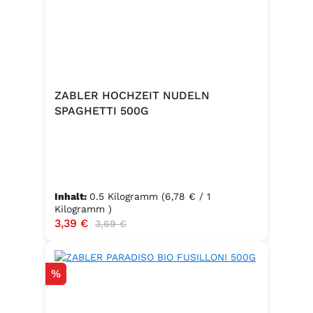
ZABLER HOCHZEIT NUDELN
SPAGHETTI 500G
Inhalt:
0.5 Kilogramm
(6,78 € / 1
Kilogramm )
Verkaufspreis:
3,39 €
Regulärer Preis:
3,69 €
Rabatt
%