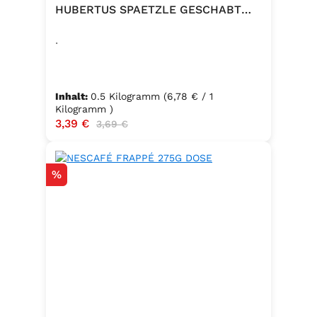
HUBERTUS SPAETZLE GESCHABT
500G
.
Inhalt:
0.5 Kilogramm
(6,78 € / 1
Kilogramm )
Verkaufspreis:
3,39 €
Regulärer Preis:
3,69 €
Rabatt
%