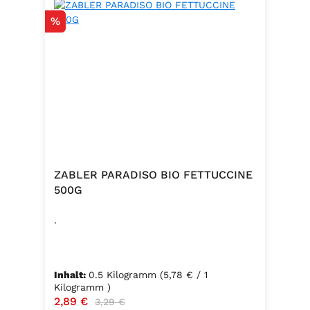
Rabatt
%
ZABLER PARADISO BIO FETTUCCINE
500G
.
Inhalt:
0.5 Kilogramm
(5,78 € / 1
Kilogramm )
Verkaufspreis:
2,89 €
Regulärer Preis:
3,29 €