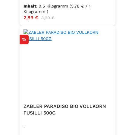
Inhalt:
0.5 Kilogramm
(5,78 € / 1
Kilogramm )
Verkaufspreis:
2,89 €
Regulärer Preis:
3,29 €
Rabatt
%
ZABLER PARADISO BIO VOLLKORN
FUSILLI 500G
.