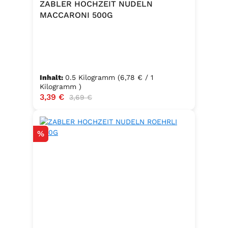
ZABLER HOCHZEIT NUDELN
MACCARONI 500G
Inhalt:
0.5 Kilogramm
(6,78 € / 1
Kilogramm )
Verkaufspreis:
3,39 €
Regulärer Preis:
3,69 €
Rabatt
%