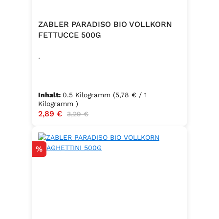
ZABLER PARADISO BIO VOLLKORN
FETTUCCE 500G
.
Inhalt:
0.5 Kilogramm
(5,78 € / 1
Kilogramm )
Verkaufspreis:
2,89 €
Regulärer Preis:
3,29 €
Rabatt
%