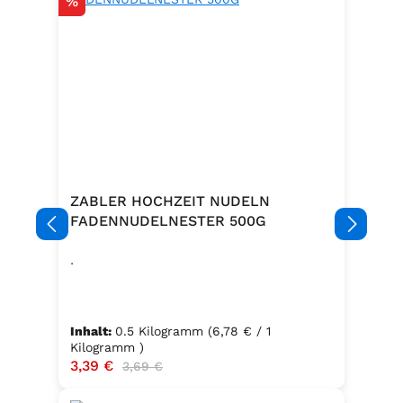
Rabatt
%
ZABLER HOCHZEIT NUDELN
FADENNUDELNESTER 500G
.
Inhalt:
0.5 Kilogramm
(6,78 € / 1
Kilogramm )
Verkaufspreis:
3,39 €
Regulärer Preis:
3,69 €