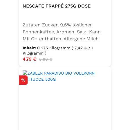
NESCAFÉ FRAPPÉ 275G DOSE
Zutaten Zucker, 9,6% löslicher
Bohnenkaffee, Aromen, Salz. Kann
MILCH enthalten. Allergene Milch
und daraus gewonnene Erzeugnisse
Inhalt:
0.275 Kilogramm
(17,42 € / 1
Kilogramm )
Verkaufspreis:
4,79 €
Regulärer Preis:
5,60 €
Rabatt
%