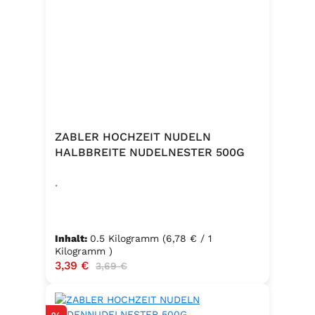
ZABLER HOCHZEIT NUDELN
HALBBREITE NUDELNESTER 500G
.
Inhalt:
0.5 Kilogramm
(6,78 € / 1
Kilogramm )
Verkaufspreis:
3,39 €
Regulärer Preis:
3,69 €