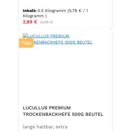
Packungsinhalt: 500g ✅ Zutaten:
Hartweizengrieß, frische Eier
Inhalt:
0.5 Kilogramm
(5,78 € / 1
(Güteklasse A), Trinkwasser ✅
Kilogramm )
Verkaufspreis:
2,89 €
Regulärer Preis:
3,29 €
Hergestellt in Baden – Qualität seit
Generationen
Tipp
LUCULLUS PREMIUM
TROCKENBACKHEFE 500G BEUTEL
lange haltbar, extra