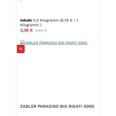
Inhalt:
0.5 Kilogramm
(6,78 € / 1
Kilogramm )
Verkaufspreis:
3,39 €
Regulärer Preis:
3,69 €
Rabatt
%
ZABLER PARADISO BIO RIGATI 500G