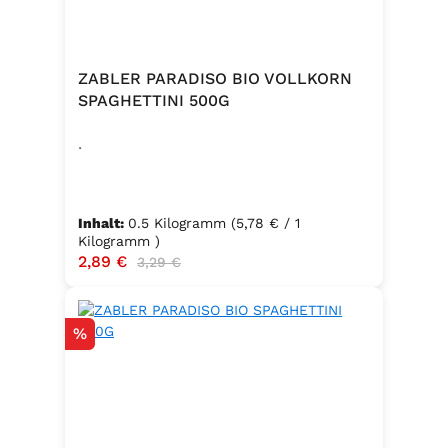
ZABLER PARADISO BIO VOLLKORN
SPAGHETTINI 500G
.
Inhalt:
0.5 Kilogramm
(5,78 € / 1
Kilogramm )
Verkaufspreis:
2,89 €
Regulärer Preis:
3,29 €
Rabatt
%