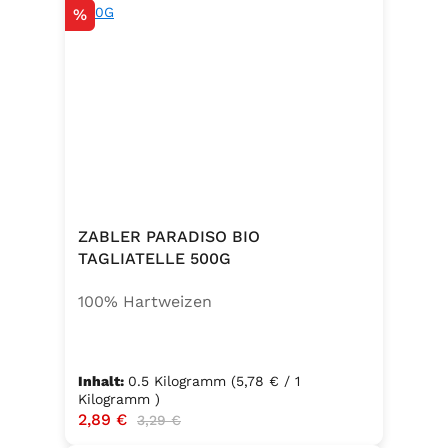
Rabatt
%
ZABLER PARADISO BIO
TAGLIATELLE 500G
100% Hartweizen
Inhalt:
0.5 Kilogramm
(5,78 € / 1
Kilogramm )
Verkaufspreis:
2,89 €
Regulärer Preis:
3,29 €