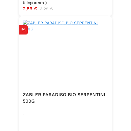
Kilogramm )
Verkaufspreis:
2,89 €
Regulärer Preis:
3,29 €
Rabatt
%
ZABLER PARADISO BIO SERPENTINI
500G
.