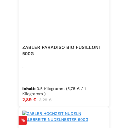
ZABLER PARADISO BIO FUSILLONI
500G
.
Inhalt:
0.5 Kilogramm
(5,78 € / 1
Kilogramm )
Verkaufspreis:
2,89 €
Regulärer Preis:
3,29 €
Rabatt
%