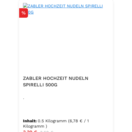
Rabatt
%
ZABLER HOCHZEIT NUDELN
SPIRELLI 500G
.
Inhalt:
0.5 Kilogramm
(6,78 € / 1
Kilogramm )
Verkaufspreis:
Regulärer Preis: