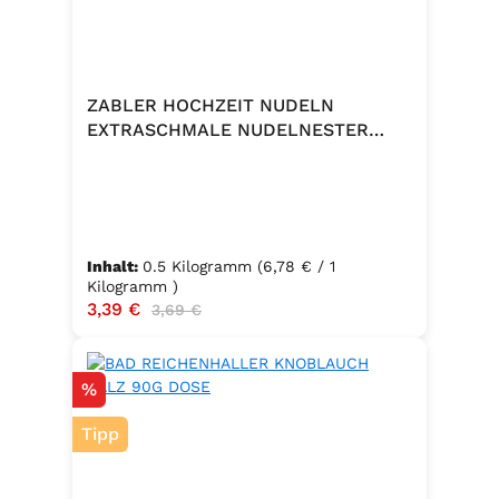
ZABLER HOCHZEIT NUDELN
EXTRASCHMALE NUDELNESTER
500G
Inhalt:
0.5 Kilogramm
(6,78 € / 1
Kilogramm )
Verkaufspreis:
3,39 €
Regulärer Preis:
3,69 €
Rabatt
%
Tipp