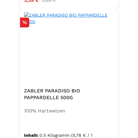
3,39 €
3,69 €
Rabatt
%
ZABLER PARADISO BIO
PAPPARDELLE 500G
100% Hartweizen
Inhalt:
0.5 Kilogramm
(5,78 € / 1