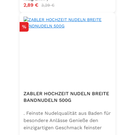
Verkaufspreis:
2,89 €
Regulärer Preis:
3,29 €
Rabatt
%
ZABLER HOCHZEIT NUDELN BREITE
BANDNUDELN 500G
. Feinste Nudelqualität aus Baden für
besondere Anlässe Genieße den
einzigartigen Geschmack feinster
Bandnudeln – mit den Zabler