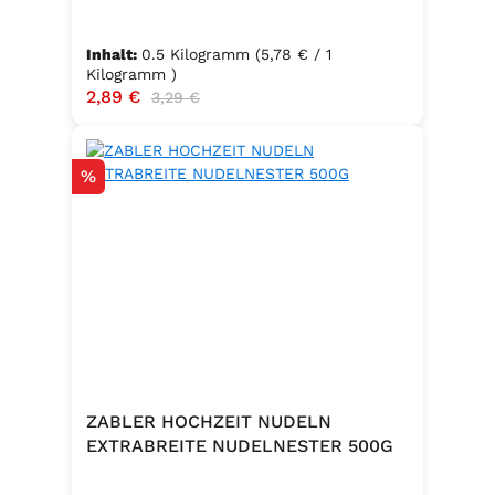
Inhalt:
0.5 Kilogramm
(5,78 € / 1
Kilogramm )
Verkaufspreis:
2,89 €
Regulärer Preis:
3,29 €
Rabatt
%
ZABLER HOCHZEIT NUDELN
EXTRABREITE NUDELNESTER 500G
.