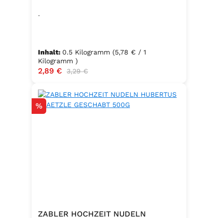
.
Inhalt:
0.5 Kilogramm
(5,78 € / 1
Kilogramm )
Verkaufspreis:
2,89 €
Regulärer Preis:
3,29 €
Rabatt
%
ZABLER HOCHZEIT NUDELN