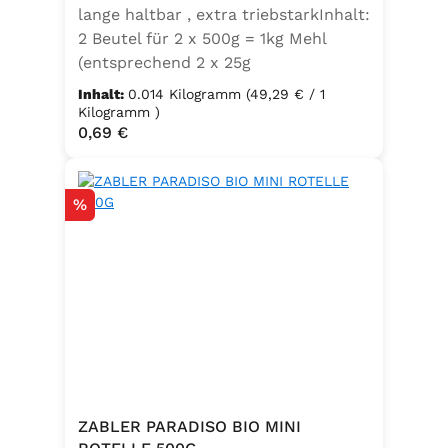
lange haltbar , extra triebstarkInhalt:
2 Beutel für 2 x 500g = 1kg Mehl
(entsprechend 2 x 25g
Frischhefe)Zutaten: Trockenbackhefe
Inhalt:
0.014 Kilogramm
(49,29 € / 1
, Emulgator E491 (Unter
Kilogramm )
Regulärer Preis:
0,69 €
Schutzatmosphäre verpackt)
Rabatt
%
ZABLER PARADISO BIO MINI