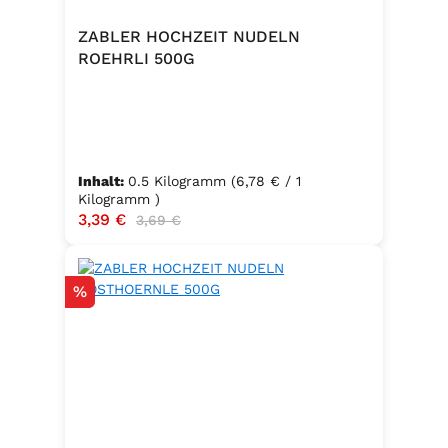
ZABLER HOCHZEIT NUDELN
ROEHRLI 500G
Inhalt:
0.5 Kilogramm
(6,78 € / 1
Kilogramm )
Verkaufspreis:
3,39 €
Regulärer Preis:
3,69 €
Rabatt
%