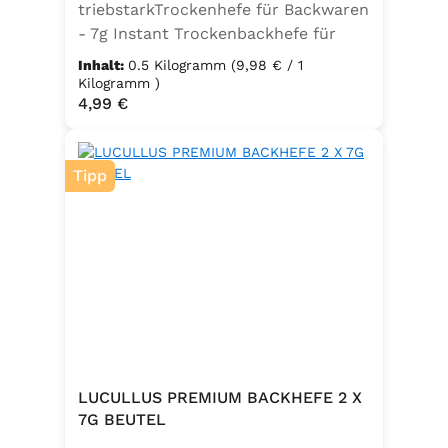
triebstarkTrockenhefe für Backwaren
- 7g Instant Trockenbackhefe für
500g Weizenmehl, entspricht 25g
Inhalt:
0.5 Kilogramm
(9,98 € / 1
FrischhefeZutaten: Trockenbackhefe,
Kilogramm )
Regulärer Preis:
4,99 €
Emulgator Sorbitanmonostearat
(E491)
Tipp
LUCULLUS PREMIUM BACKHEFE 2 X
7G BEUTEL