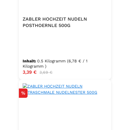
ZABLER HOCHZEIT NUDELN
POSTHOERNLE 500G
Inhalt:
0.5 Kilogramm
(6,78 € / 1
Kilogramm )
Verkaufspreis:
3,39 €
Regulärer Preis:
3,69 €
Rabatt
%