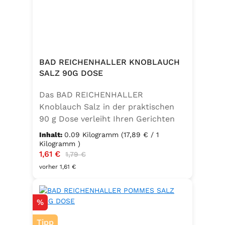
BAD REICHENHALLER KNOBLAUCH
SALZ 90G DOSE
Das BAD REICHENHALLER
Knoblauch Salz in der praktischen
90 g Dose verleiht Ihren Gerichten
einen vollmundigen, aromatischen
Inhalt:
0.09 Kilogramm
(17,89 € / 1
Knoblauchgeschmack. Hergestellt
Kilogramm )
Verkaufspreis:
1,61 €
Regulärer Preis:
ohne Geschmacksverstärker, zu 100
1,79 €
% vegan und glutenfrei – ideal für
vorher 1,61 €
eine bewusste Ernährung. Perfekt
zum Würzen von Pasta, Fleisch,
Rabatt
%
Fisch, Gemüse und mediterranen
Speisen. Zutaten:Siedesalz, 10 %
Tipp