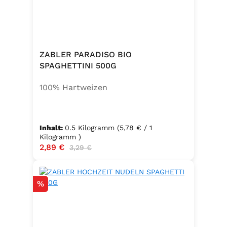
ZABLER PARADISO BIO
SPAGHETTINI 500G
100% Hartweizen
Inhalt:
0.5 Kilogramm
(5,78 € / 1
Kilogramm )
Verkaufspreis:
2,89 €
Regulärer Preis:
3,29 €
Rabatt
%