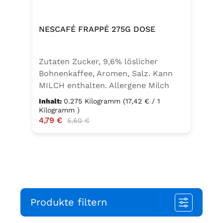
von Sellerie enthalten.
NESCAFÉ FRAPPÉ 275G DOSE
Zutaten Zucker, 9,6% löslicher
Bohnenkaffee, Aromen, Salz. Kann
MILCH enthalten. Allergene Milch
und daraus gewonnene Erzeugnisse
Inhalt:
0.275 Kilogramm
(17,42 € / 1
Kilogramm )
Verkaufspreis:
4,79 €
Regulärer Preis:
5,60 €
Produkte filtern