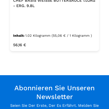
CHEF BASIS WEISSE BUTTERSAUCE 1.02KG
- ERG. 9.8L
Inhalt:
1.02 Kilogramm
(55,06 € / 1 Kilogramm )
Regulärer Preis:
56,16 €
Abonnieren Sie Unseren
Newsletter
Seien Sie Der Erste, Der Es Erfährt. Melden Sie