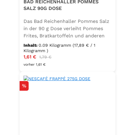
BAD REICHENHALLER POMMES
SALZ 90G DOSE
Das Bad Reichenhaller Pommes Salz
in der 90 g Dose verleiht Pommes
Frites, Bratkartoffeln und anderen
Kartoffelspezialitäten den perfekten
Inhalt:
0.09 Kilogramm
(17,89 € / 1
Geschmack – ganz ohne
Kilogramm )
Verkaufspreis:
1,61 €
Regulärer Preis:
Geschmacksverstärker. Die feine
1,79 €
Mischung ist vegan, glutenfrei und
vorher 1,61 €
mit Jod angereichert. Ideal für eine
bewusste Ernährung und
Rabatt
%
unkomplizierte Würzung in der
Küche oder unterwegs.
Zutaten:Siedesalz, 19,2 % Kräuter
und Gewürze (Paprika, Zwiebel,
Pfeffer, Muskatblüte), Trennmittel
Calciumsalze der Speisefettsäuren,
Folsäure, Kaliumjodat.Kann Spuren