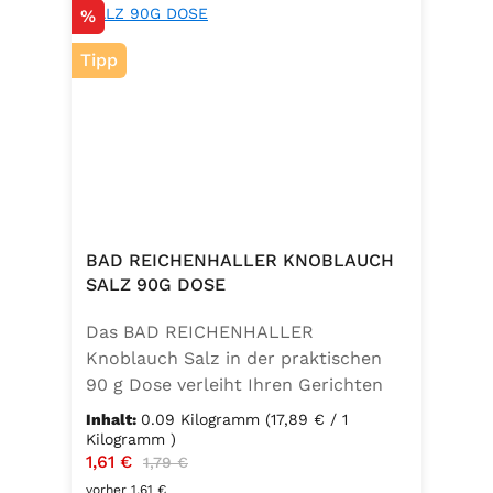
Rabatt
%
Tipp
BAD REICHENHALLER KNOBLAUCH
SALZ 90G DOSE
Das BAD REICHENHALLER
Knoblauch Salz in der praktischen
90 g Dose verleiht Ihren Gerichten
einen vollmundigen, aromatischen
Inhalt:
0.09 Kilogramm
(17,89 € / 1
Knoblauchgeschmack. Hergestellt
Kilogramm )
Verkaufspreis:
1,61 €
Regulärer Preis:
ohne Geschmacksverstärker, zu 100
1,79 €
% vegan und glutenfrei – ideal für
vorher 1,61 €