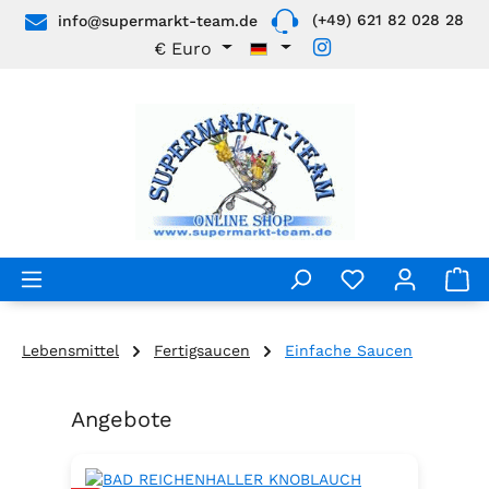
(+49) 621 82 028 28
info@supermarkt-team.de
Zum Hauptinhalt springen
€
Euro
Lebensmittel
Fertigsaucen
Einfache Saucen
Angebote
Produktgalerie überspringen