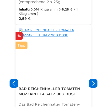
(entsprechend 2 x 25g
Frischhefe)Zutaten: Trockenbackhefe
Inhalt:
0.014 Kilogramm
(49,29 € / 1
, Emulgator E491 (Unter
Kilogramm )
Regulärer Preis:
0,69 €
Schutzatmosphäre verpackt)
Rabatt
%
Tipp
BAD REICHENHALLER TOMATEN
MOZZARELLA SALZ 90G DOSE
Das Bad Reichenhaller Tomaten-