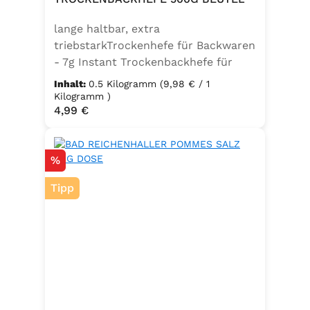
Kaliumjodat.Kann Spuren von
lange haltbar, extra
Sellerie enthalten.
triebstarkTrockenhefe für Backwaren
- 7g Instant Trockenbackhefe für
500g Weizenmehl, entspricht 25g
Inhalt:
0.5 Kilogramm
(9,98 € / 1
FrischhefeZutaten: Trockenbackhefe,
Kilogramm )
Regulärer Preis:
4,99 €
Emulgator Sorbitanmonostearat
(E491)
Rabatt
%
Tipp