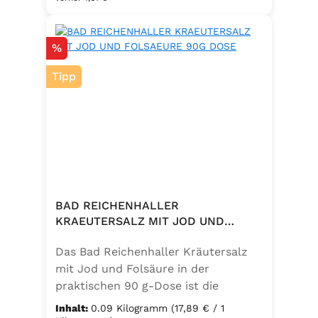
eine bewusste Ernährung. Perfekt
zum Würzen von Pasta, Fleisch,
Rabatt
%
Fisch, Gemüse und mediterranen
Speisen. Zutaten:Siedesalz, 10 %
Tipp
Knoblauch, 5 % Kräuter und
Gewürze (Petersilie, Sellerie, Zwiebel,
Basilikum, Dill, Majoran, Lorbeer,
Rosmarin, Oregano, Thymian),
Trennmittel Calciumsalze der
Speisefettsäuren, Folsäure,
Kaliumjodat.
BAD REICHENHALLER
KRAEUTERSALZ MIT JOD UND
FOLSAEURE 90G DOSE
Das Bad Reichenhaller Kräutersalz
mit Jod und Folsäure in der
praktischen 90 g-Dose ist die
aromatische Würzmischung für eine
Inhalt:
0.09 Kilogramm
(17,89 € / 1