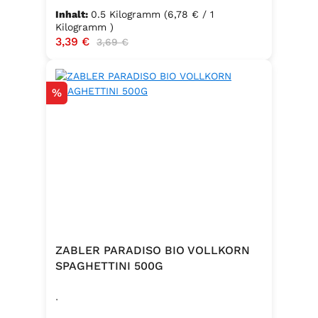
Hartweizengrieß, frische Eier
Inhalt:
0.5 Kilogramm
(6,78 € / 1
(Güteklasse A), Trinkwasser ✅
Kilogramm )
Verkaufspreis:
3,39 €
Regulärer Preis:
3,69 €
Hergestellt in Baden – Qualität seit
Generationen
Rabatt
%
ZABLER PARADISO BIO VOLLKORN
SPAGHETTINI 500G
.