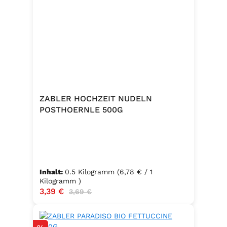
ZABLER HOCHZEIT NUDELN
POSTHOERNLE 500G
Inhalt:
0.5 Kilogramm
(6,78 € / 1
Kilogramm )
Verkaufspreis:
3,39 €
Regulärer Preis:
3,69 €