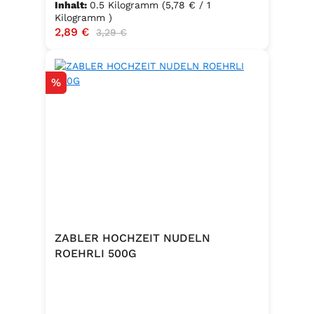
Inhalt:
0.5 Kilogramm
(5,78 € / 1
Kilogramm )
Verkaufspreis:
2,89 €
Regulärer Preis:
3,29 €
Rabatt
%
ZABLER HOCHZEIT NUDELN
ROEHRLI 500G