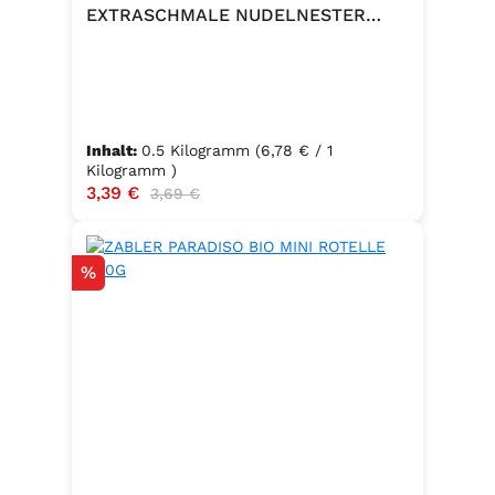
EXTRASCHMALE NUDELNESTER
500G
Inhalt:
0.5 Kilogramm
(6,78 € / 1
Kilogramm )
Verkaufspreis:
3,39 €
Regulärer Preis:
3,69 €
Rabatt
%