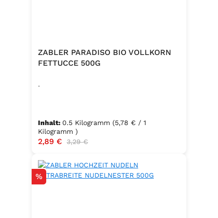
ZABLER PARADISO BIO VOLLKORN
FETTUCCE 500G
.
Inhalt:
0.5 Kilogramm
(5,78 € / 1
Kilogramm )
Verkaufspreis:
2,89 €
Regulärer Preis:
3,29 €
Rabatt
%