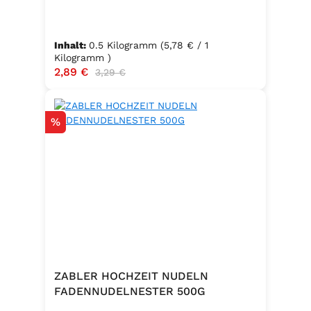
Inhalt:
0.5 Kilogramm
(5,78 € / 1
Kilogramm )
Verkaufspreis:
2,89 €
Regulärer Preis:
3,29 €
Rabatt
%
ZABLER HOCHZEIT NUDELN
FADENNUDELNESTER 500G