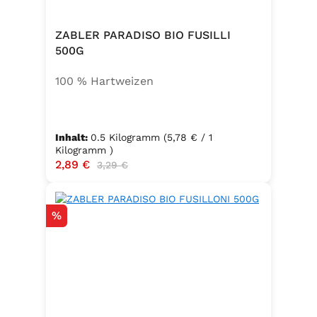
ZABLER PARADISO BIO FUSILLI
500G
100 % Hartweizen
Inhalt:
0.5 Kilogramm
(5,78 € / 1
Kilogramm )
Verkaufspreis:
2,89 €
Regulärer Preis:
3,29 €
Rabatt
%