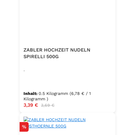
ZABLER HOCHZEIT NUDELN
SPIRELLI 500G
.
Inhalt:
0.5 Kilogramm
(6,78 € / 1
Kilogramm )
Verkaufspreis:
3,39 €
Regulärer Preis:
3,69 €
Rabatt
%