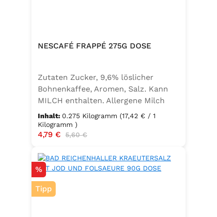
NESCAFÉ FRAPPÉ 275G DOSE
Zutaten Zucker, 9,6% löslicher
Bohnenkaffee, Aromen, Salz. Kann
MILCH enthalten. Allergene Milch
und daraus gewonnene Erzeugnisse
Inhalt:
0.275 Kilogramm
(17,42 € / 1
Kilogramm )
Verkaufspreis:
4,79 €
Regulärer Preis:
5,60 €
Rabatt
%
Tipp