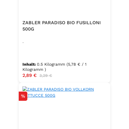
ZABLER PARADISO BIO FUSILLONI
500G
.
Inhalt:
0.5 Kilogramm
(5,78 € / 1
Kilogramm )
Verkaufspreis:
2,89 €
Regulärer Preis:
3,29 €
Rabatt
%