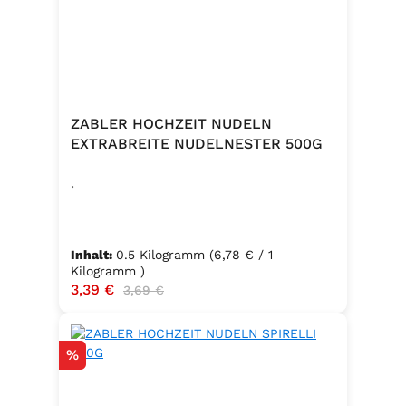
ZABLER HOCHZEIT NUDELN
EXTRABREITE NUDELNESTER 500G
.
Inhalt:
0.5 Kilogramm
(6,78 € / 1
Kilogramm )
Verkaufspreis:
3,39 €
Regulärer Preis:
3,69 €
Rabatt
%