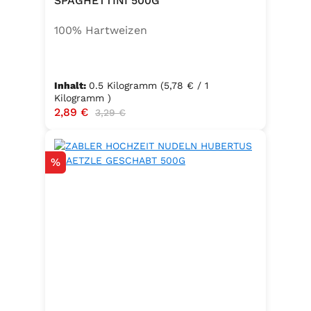
SPAGHETTINI 500G
100% Hartweizen
Inhalt:
0.5 Kilogramm
(5,78 € / 1
Kilogramm )
Verkaufspreis:
2,89 €
Regulärer Preis:
3,29 €
Rabatt
%