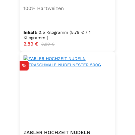
100% Hartweizen
Inhalt:
0.5 Kilogramm
(5,78 € / 1
Kilogramm )
Verkaufspreis:
2,89 €
Regulärer Preis:
3,29 €
Rabatt
%
ZABLER HOCHZEIT NUDELN