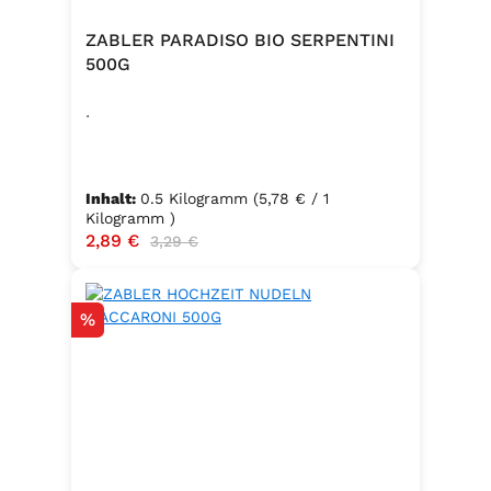
ZABLER PARADISO BIO SERPENTINI
500G
.
Inhalt:
0.5 Kilogramm
(5,78 € / 1
Kilogramm )
Verkaufspreis:
2,89 €
Regulärer Preis:
3,29 €
Rabatt
%