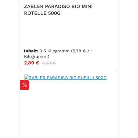
ZABLER PARADISO BIO MINI
ROTELLE 500G
Inhalt:
0.5 Kilogramm
(5,78 € / 1
Kilogramm )
Verkaufspreis:
2,89 €
Regulärer Preis:
3,29 €
Rabatt
%