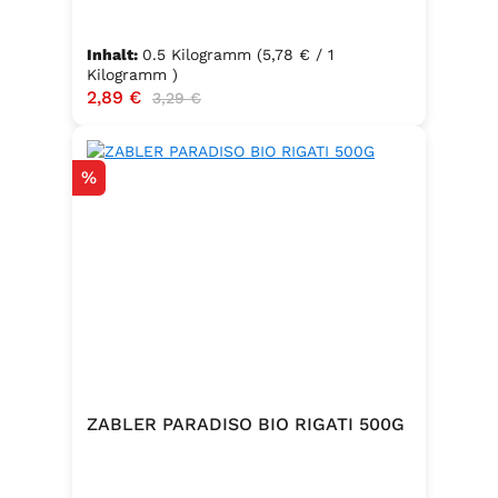
Inhalt:
0.5 Kilogramm
(5,78 € / 1
Kilogramm )
Verkaufspreis:
2,89 €
Regulärer Preis:
3,29 €
Rabatt
%
ZABLER PARADISO BIO RIGATI 500G
.