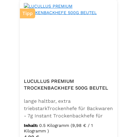
Tipp
LUCULLUS PREMIUM
TROCKENBACKHEFE 500G BEUTEL
lange haltbar, extra
triebstarkTrockenhefe für Backwaren
- 7g Instant Trockenbackhefe für
500g Weizenmehl, entspricht 25g
Inhalt:
0.5 Kilogramm
(9,98 € / 1
FrischhefeZutaten: Trockenbackhefe,
Kilogramm )
Regulärer Preis: