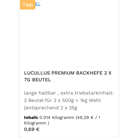
Tipp
LUCULLUS PREMIUM BACKHEFE 2 X
7G BEUTEL
lange haltbar , extra triebstarkInhalt:
2 Beutel für 2 x 500g = 1kg Mehl
(entsprechend 2 x 25g
Frischhefe)Zutaten: Trockenbackhefe
Inhalt:
0.014 Kilogramm
(49,29 € / 1
, Emulgator E491 (Unter
Kilogramm )
Regulärer Preis:
0,69 €
Schutzatmosphäre verpackt)