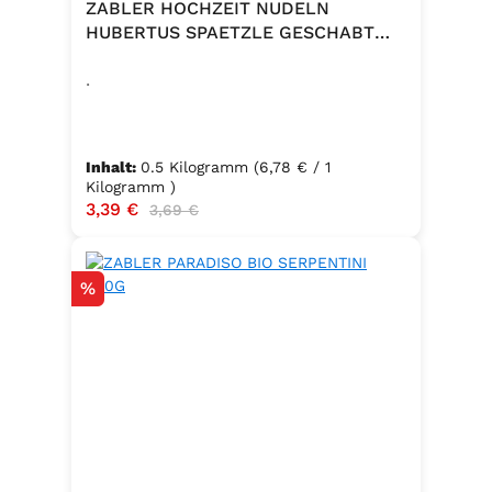
ZABLER HOCHZEIT NUDELN
HUBERTUS SPAETZLE GESCHABT
500G
.
Inhalt:
0.5 Kilogramm
(6,78 € / 1
Kilogramm )
Verkaufspreis:
3,39 €
Regulärer Preis:
3,69 €
Rabatt
%