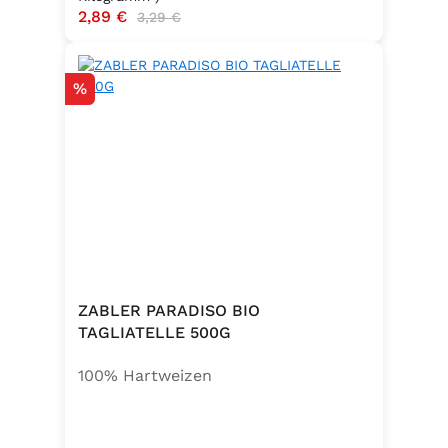
Verkaufspreis:
2,89 €
Regulärer Preis:
3,29 €
Rabatt
%
ZABLER PARADISO BIO
TAGLIATELLE 500G
100% Hartweizen