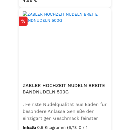
4,99 €
Emulgator Sorbitanmonostearat
(E491)
Rabatt
%
ZABLER HOCHZEIT NUDELN BREITE
BANDNUDELN 500G
. Feinste Nudelqualität aus Baden für
besondere Anlässe Genieße den
einzigartigen Geschmack feinster
Bandnudeln – mit den Zabler
Inhalt:
0.5 Kilogramm
(6,78 € / 1