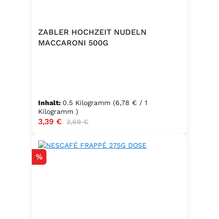
ZABLER HOCHZEIT NUDELN
MACCARONI 500G
Inhalt:
0.5 Kilogramm
(6,78 € / 1
Kilogramm )
Verkaufspreis:
3,39 €
Regulärer Preis:
3,69 €
Rabatt
%