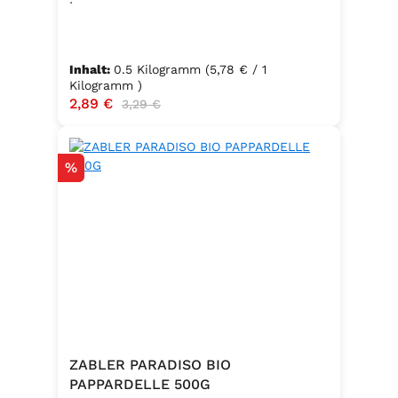
Inhalt:
0.5 Kilogramm
(5,78 € / 1
Kilogramm )
Verkaufspreis:
2,89 €
Regulärer Preis:
3,29 €
Rabatt
%
ZABLER PARADISO BIO
PAPPARDELLE 500G