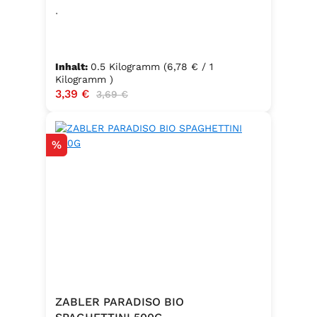
.
Inhalt:
0.5 Kilogramm
(6,78 € / 1
Kilogramm )
Verkaufspreis:
3,39 €
Regulärer Preis:
3,69 €
Rabatt
%
ZABLER PARADISO BIO