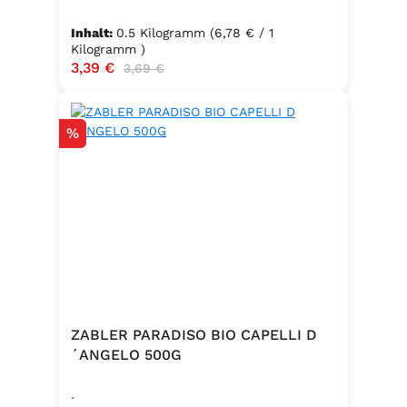
Inhalt:
0.5 Kilogramm
(6,78 € / 1
Kilogramm )
Verkaufspreis:
3,39 €
Regulärer Preis:
3,69 €
Rabatt
%
ZABLER PARADISO BIO CAPELLI D
´ANGELO 500G
.