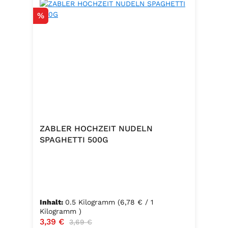
Rabatt
%
ZABLER HOCHZEIT NUDELN
SPAGHETTI 500G
Inhalt:
0.5 Kilogramm
(6,78 € / 1
Kilogramm )
Verkaufspreis:
3,39 €
Regulärer Preis:
3,69 €