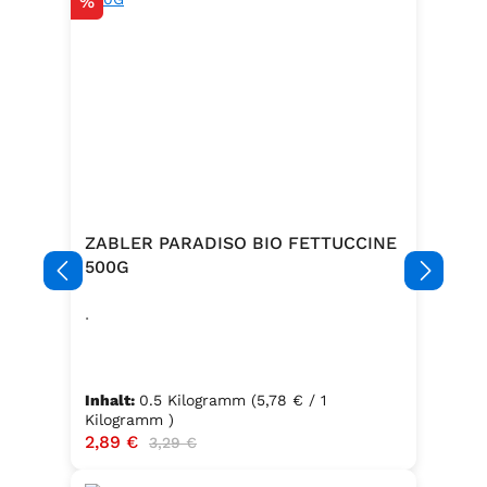
Rabatt
%
ZABLER PARADISO BIO FETTUCCINE
500G
.
Inhalt:
0.5 Kilogramm
(5,78 € / 1
Kilogramm )
Verkaufspreis:
2,89 €
Regulärer Preis:
3,29 €