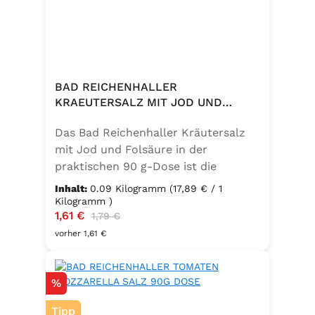
BAD REICHENHALLER
KRAEUTERSALZ MIT JOD UND
FOLSAEURE 90G DOSE
Das Bad Reichenhaller Kräutersalz
mit Jod und Folsäure in der
praktischen 90 g-Dose ist die
aromatische Würzmischung für eine
Inhalt:
0.09 Kilogramm
(17,89 € / 1
bewusste Ernährung. Fein
Kilogramm )
Verkaufspreis:
1,61 €
Regulärer Preis:
abgestimmte Gartenkräuter
1,79 €
verbinden sich mit hochwertigem
vorher 1,61 €
Salz zu einem vielseitigen
Küchenhelfer. Ideal zum Würzen von
Rabatt
%
Suppen, Salaten, Gemüse- und
Kartoffelgerichten. Geeignet für die
Tipp