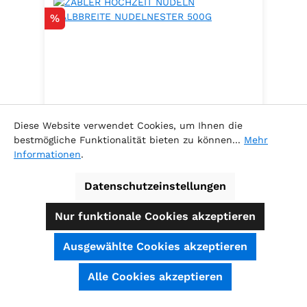
Rabatt
%
Diese Website verwendet Cookies, um Ihnen die
bestmögliche Funktionalität bieten zu können...
Mehr
Informationen
.
ZABLER HOCHZEIT NUDELN
HALBBREITE NUDELNESTER 500G
Datenschutzeinstellungen
.
Nur funktionale Cookies akzeptieren
Ausgewählte Cookies akzeptieren
Inhalt:
0.5 Kilogramm
(6,78 € / 1
SEHR GUT
(4.74 / 5)
Alle Cookies akzeptieren
Kilogramm )
aus
39
Bewertungen bei: shopauskunft.de, ausgezeichnet.org, shopvote.de ⓘ
Verkaufspreis:
Informationen zur Echtheit der Bewertungen
3,39 €
Regulärer Preis:
3,69 €