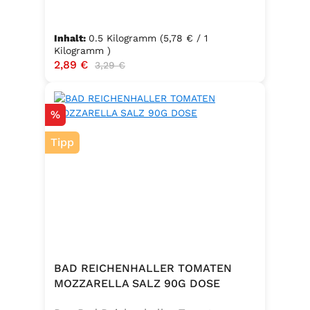
Inhalt:
0.5 Kilogramm
(5,78 € / 1
Kilogramm )
Verkaufspreis:
2,89 €
Regulärer Preis:
3,29 €
Rabatt
%
Tipp
BAD REICHENHALLER TOMATEN
MOZZARELLA SALZ 90G DOSE