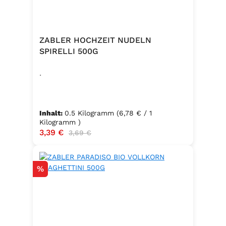
ZABLER HOCHZEIT NUDELN
SPIRELLI 500G
.
Inhalt:
0.5 Kilogramm
(6,78 € / 1
Kilogramm )
Verkaufspreis:
3,39 €
Regulärer Preis:
3,69 €
Rabatt
%