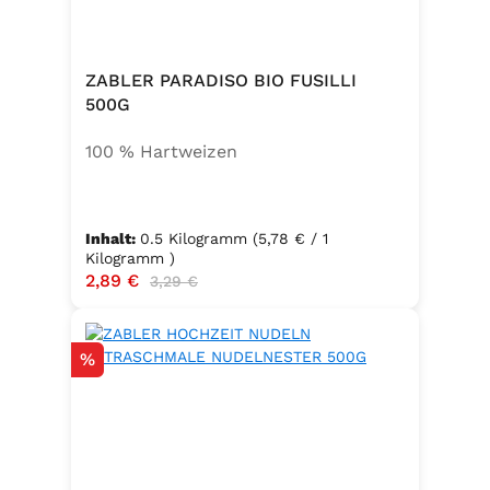
ZABLER PARADISO BIO FUSILLI
500G
100 % Hartweizen
Inhalt:
0.5 Kilogramm
(5,78 € / 1
Kilogramm )
Verkaufspreis:
2,89 €
Regulärer Preis:
3,29 €
Rabatt
%