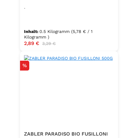
.
Inhalt:
0.5 Kilogramm
(5,78 € / 1
Kilogramm )
Verkaufspreis:
2,89 €
Regulärer Preis:
3,29 €
Rabatt
%
ZABLER PARADISO BIO FUSILLONI