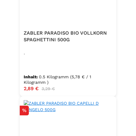
ZABLER PARADISO BIO VOLLKORN
SPAGHETTINI 500G
.
Inhalt:
0.5 Kilogramm
(5,78 € / 1
Kilogramm )
Verkaufspreis:
2,89 €
Regulärer Preis:
3,29 €
Rabatt
%