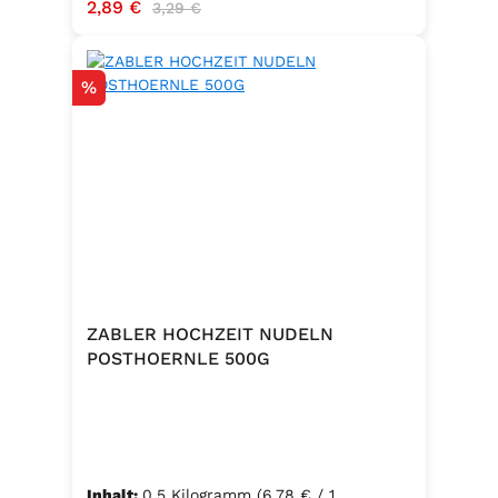
Verkaufspreis:
2,89 €
Regulärer Preis:
3,29 €
Rabatt
%
ZABLER HOCHZEIT NUDELN
POSTHOERNLE 500G
Inhalt:
0.5 Kilogramm
(6,78 € / 1