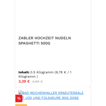
ZABLER HOCHZEIT NUDELN
SPAGHETTI 500G
Inhalt:
0.5 Kilogramm
(6,78 € / 1
Kilogramm )
Verkaufspreis:
3,39 €
Regulärer Preis:
3,69 €
Rabatt
%