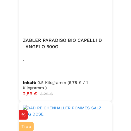
ZABLER PARADISO BIO CAPELLI D
´ANGELO 500G
.
Inhalt:
0.5 Kilogramm
(5,78 € / 1
Kilogramm )
Verkaufspreis:
2,89 €
Regulärer Preis:
3,29 €
Rabatt
%
Tipp