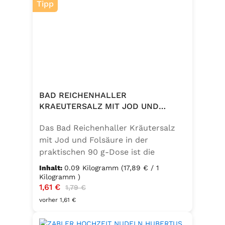
Tipp
BAD REICHENHALLER
KRAEUTERSALZ MIT JOD UND
FOLSAEURE 90G DOSE
Das Bad Reichenhaller Kräutersalz
mit Jod und Folsäure in der
praktischen 90 g-Dose ist die
aromatische Würzmischung für eine
Inhalt:
0.09 Kilogramm
(17,89 € / 1
bewusste Ernährung. Fein
Kilogramm )
Verkaufspreis:
1,61 €
Regulärer Preis:
abgestimmte Gartenkräuter
1,79 €
verbinden sich mit hochwertigem
vorher 1,61 €
Salz zu einem vielseitigen
Küchenhelfer. Ideal zum Würzen von