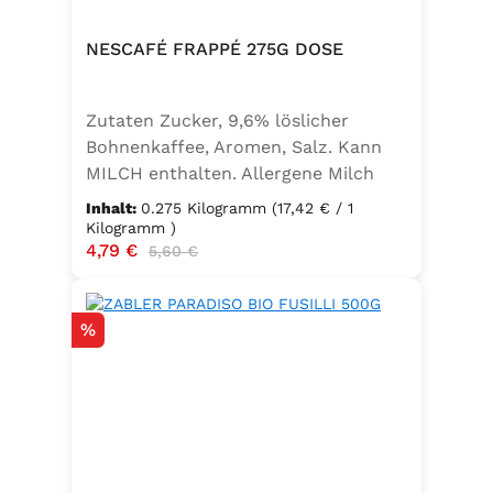
NESCAFÉ FRAPPÉ 275G DOSE
Zutaten Zucker, 9,6% löslicher
Bohnenkaffee, Aromen, Salz. Kann
MILCH enthalten. Allergene Milch
und daraus gewonnene Erzeugnisse
Inhalt:
0.275 Kilogramm
(17,42 € / 1
Kilogramm )
Verkaufspreis:
4,79 €
Regulärer Preis:
5,60 €
Rabatt
%