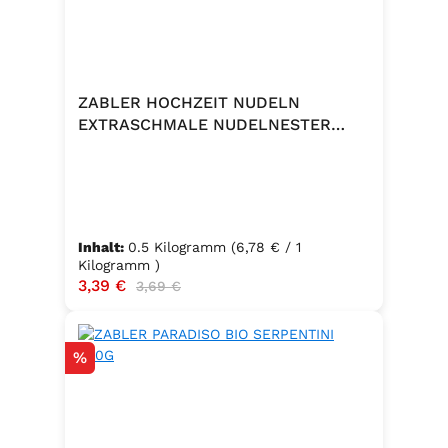
ZABLER HOCHZEIT NUDELN
EXTRASCHMALE NUDELNESTER
500G
Inhalt:
0.5 Kilogramm
(6,78 € / 1
Kilogramm )
Verkaufspreis:
3,39 €
Regulärer Preis:
3,69 €
Rabatt
%