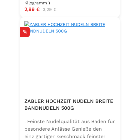
Kilogramm )
Verkaufspreis:
2,89 €
Regulärer Preis:
3,29 €
Rabatt
%
ZABLER HOCHZEIT NUDELN BREITE
BANDNUDELN 500G
. Feinste Nudelqualität aus Baden für
besondere Anlässe Genieße den
einzigartigen Geschmack feinster