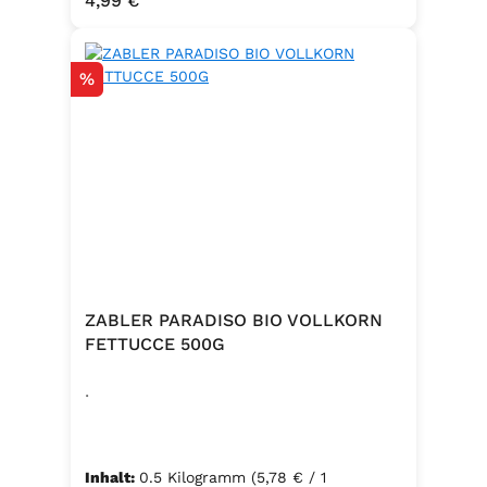
4,99 €
Emulgator Sorbitanmonostearat
(E491)
Rabatt
%
ZABLER PARADISO BIO VOLLKORN
FETTUCCE 500G
.
Inhalt:
0.5 Kilogramm
(5,78 € / 1