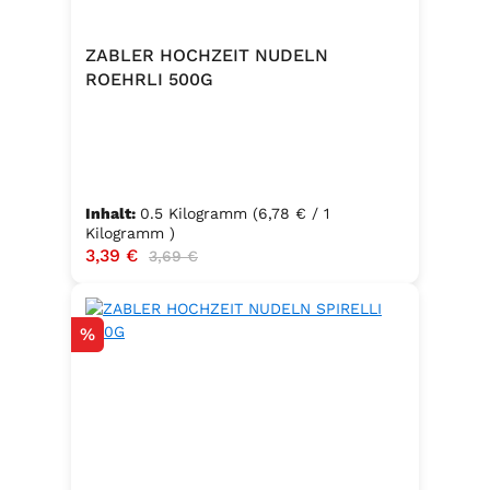
ZABLER HOCHZEIT NUDELN
ROEHRLI 500G
Inhalt:
0.5 Kilogramm
(6,78 € / 1
Kilogramm )
Verkaufspreis:
3,39 €
Regulärer Preis:
3,69 €
Rabatt
%