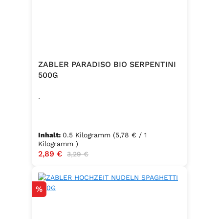
ZABLER PARADISO BIO SERPENTINI
500G
.
Inhalt:
0.5 Kilogramm
(5,78 € / 1
Kilogramm )
Verkaufspreis:
2,89 €
Regulärer Preis:
3,29 €
Rabatt
%