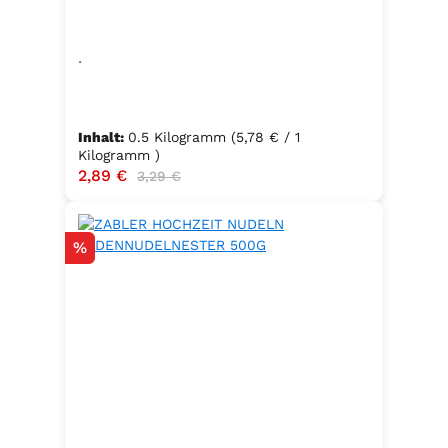
Speisefettsäuren, Folsäure,
Kaliumjodat.Kann Spuren von
.
Sellerie enthalten.
Inhalt:
0.5 Kilogramm
(5,78 € / 1
Kilogramm )
Verkaufspreis:
2,89 €
Regulärer Preis:
3,29 €
Rabatt
%