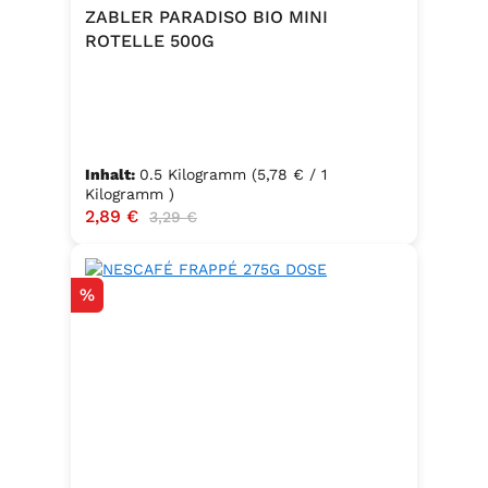
ZABLER PARADISO BIO MINI
ROTELLE 500G
Inhalt:
0.5 Kilogramm
(5,78 € / 1
Kilogramm )
Verkaufspreis:
2,89 €
Regulärer Preis:
3,29 €
Rabatt
%