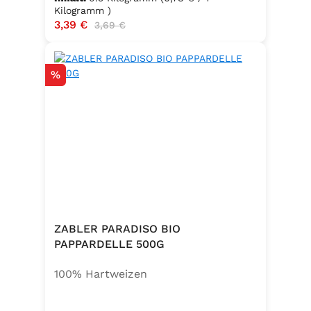
Kilogramm )
Verkaufspreis:
3,39 €
Regulärer Preis:
3,69 €
Rabatt
%
ZABLER PARADISO BIO
PAPPARDELLE 500G
100% Hartweizen