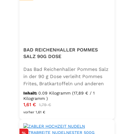
BAD REICHENHALLER POMMES
SALZ 90G DOSE
Das Bad Reichenhaller Pommes Salz
in der 90 g Dose verleiht Pommes
Frites, Bratkartoffeln und anderen
Kartoffelspezialitäten den perfekten
Inhalt:
0.09 Kilogramm
(17,89 € / 1
Geschmack – ganz ohne
Kilogramm )
Verkaufspreis:
1,61 €
Regulärer Preis:
Geschmacksverstärker. Die feine
1,79 €
Mischung ist vegan, glutenfrei und
vorher 1,61 €
mit Jod angereichert. Ideal für eine
bewusste Ernährung und
Rabatt
%
unkomplizierte Würzung in der