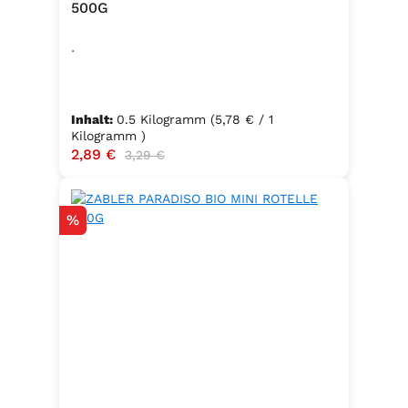
500G
.
Inhalt:
0.5 Kilogramm
(5,78 € / 1
Kilogramm )
Verkaufspreis:
2,89 €
Regulärer Preis:
3,29 €
Rabatt
%