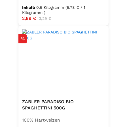
Inhalt:
0.5 Kilogramm
(5,78 € / 1
Kilogramm )
Verkaufspreis:
2,89 €
Regulärer Preis:
3,29 €
Rabatt
%
ZABLER PARADISO BIO
SPAGHETTINI 500G
100% Hartweizen