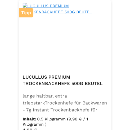
Tipp
LUCULLUS PREMIUM
TROCKENBACKHEFE 500G BEUTEL
lange haltbar, extra
triebstarkTrockenhefe für Backwaren
- 7g Instant Trockenbackhefe für
500g Weizenmehl, entspricht 25g
Inhalt:
0.5 Kilogramm
(9,98 € / 1
FrischhefeZutaten: Trockenbackhefe,
Kilogramm )
Regulärer Preis: