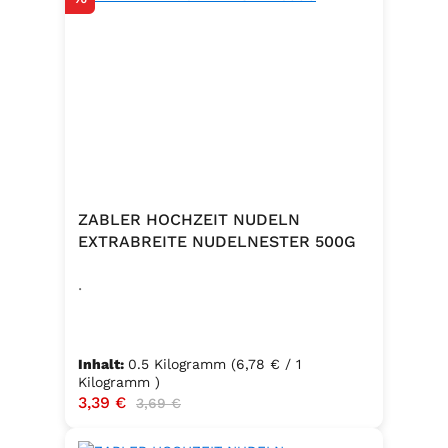
Küche oder unterwegs.
Zutaten:Siedesalz, 19,2 % Kräuter
und Gewürze (Paprika, Zwiebel,
Pfeffer, Muskatblüte), Trennmittel
Calciumsalze der Speisefettsäuren,
Folsäure, Kaliumjodat.Kann Spuren
von Sellerie enthalten.
ZABLER HOCHZEIT NUDELN
EXTRABREITE NUDELNESTER 500G
.
Inhalt:
0.5 Kilogramm
(6,78 € / 1
Kilogramm )
Verkaufspreis:
3,39 €
Regulärer Preis:
3,69 €