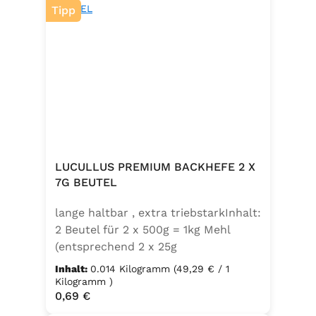
Tipp
LUCULLUS PREMIUM BACKHEFE 2 X
7G BEUTEL
lange haltbar , extra triebstarkInhalt:
2 Beutel für 2 x 500g = 1kg Mehl
(entsprechend 2 x 25g
Frischhefe)Zutaten: Trockenbackhefe
Inhalt:
0.014 Kilogramm
(49,29 € / 1
, Emulgator E491 (Unter
Kilogramm )
Regulärer Preis:
0,69 €
Schutzatmosphäre verpackt)