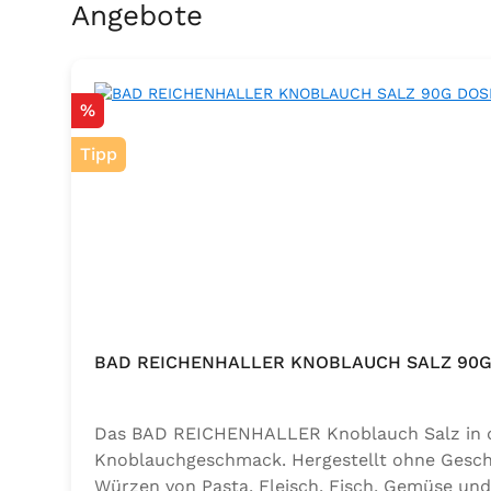
Produktgalerie überspringen
Angebote
Rabatt
%
Tipp
BAD REICHENHALLER KNOBLAUCH SALZ 90G
Das BAD REICHENHALLER Knoblauch Salz in der
Knoblauchgeschmack. Hergestellt ohne Geschm
Würzen von Pasta, Fleisch, Fisch, Gemüse und