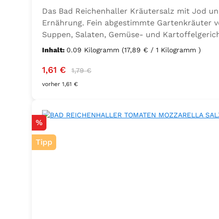
Das Bad Reichenhaller Kräutersalz mit Jod un
Ernährung. Fein abgestimmte Gartenkräuter ve
Suppen, Salaten, Gemüse- und Kartoffelgerich
Ernährung mit zusätzlichem Jod und Folsäure. Z
Inhalt:
0.09 Kilogramm
(17,89 € / 1 Kilogramm )
Lorbeer, Rosmarin, Oregano, Thymian), Trennmi
Verkaufspreis:
Regulärer Preis:
1,61 €
1,79 €
vorher 1,61 €
Rabatt
%
Tipp