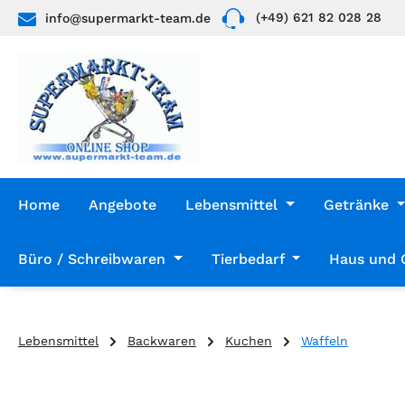
(+49) 621 82 028 28
info@supermarkt-team.de
 Hauptinhalt springen
Zur Suche springen
Zur Hauptnavigation springen
Home
Angebote
Lebensmittel
Getränke
Büro / Schreibwaren
Tierbedarf
Haus und 
Lebensmittel
Backwaren
Kuchen
Waffeln