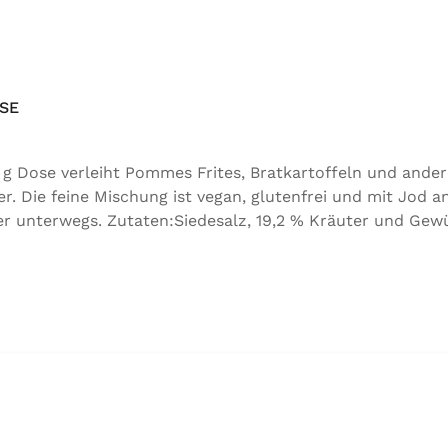
SE
g Dose verleiht Pommes Frites, Bratkartoffeln und ander
Die feine Mischung ist vegan, glutenfrei und mit Jod an
 unterwegs. Zutaten:Siedesalz, 19,2 % Kräuter und Gewürz
, Folsäure, Kaliumjodat.Kann Spuren von Sellerie enthalt