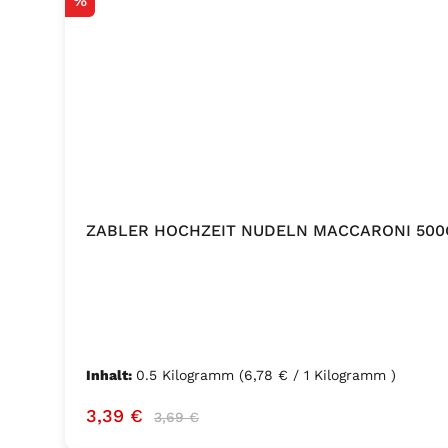
%
ZABLER HOCHZEIT NUDELN MACCARONI 500
Inhalt:
0.5 Kilogramm
(6,78 € / 1 Kilogramm )
Verkaufspreis:
Regulärer Preis:
3,39 €
3,69 €