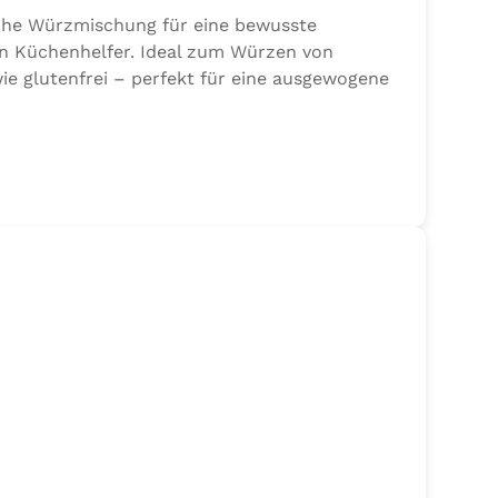
sche Würzmischung für eine bewusste
en Küchenhelfer. Ideal zum Würzen von
ie glutenfrei – perfekt für eine ausgewogene
 Sellerie, Zwiebel, Basilikum, Dill, Majoran,
jodat.