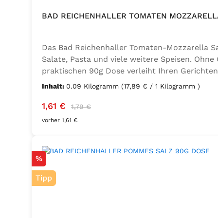
BAD REICHENHALLER TOMATEN MOZZARELLA
Das Bad Reichenhaller Tomaten-Mozzarella Salz
Salate, Pasta und viele weitere Speisen. Ohne
praktischen 90g Dose verleiht Ihren Gerichten
Geschmacksverstärker, vegan und glutenfrei – 
Inhalt:
0.09 Kilogramm
(17,89 € / 1 Kilogramm )
Thymian), Knoblauch, Trennmittel Calciumsalze
Verkaufspreis:
Regulärer Preis:
1,61 €
1,79 €
vorher 1,61 €
Rabatt
%
Tipp