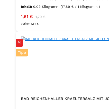
Sellerie, Zwiebel, Basilikum, Dill, Majoran, L
Inhalt:
0.09 Kilogramm
(17,89 € / 1 Kilogramm )
Kaliumjodat.
Verkaufspreis:
Regulärer Preis:
1,61 €
1,79 €
vorher 1,61 €
Rabatt
%
Tipp
BAD REICHENHALLER KRAEUTERSALZ MIT J