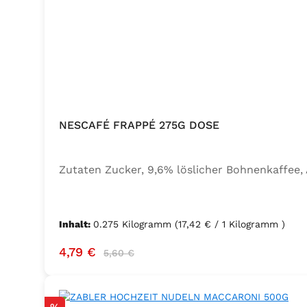
NESCAFÉ FRAPPÉ 275G DOSE
Zutaten Zucker, 9,6% löslicher Bohnenkaffee
Inhalt:
0.275 Kilogramm
(17,42 € / 1 Kilogramm )
Verkaufspreis:
Regulärer Preis:
4,79 €
5,60 €
Rabatt