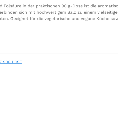
d Folsäure in der praktischen 90 g-Dose ist die aromati
rbinden sich mit hochwertigem Salz zu einem vielseitig
ten. Geeignet für die vegetarische und vegane Küche sow
utaten:Siedesalz, 17,5 % Kräuter und Gewürze (Petersilie,
ttel Calciumsalze der Speisefettsäuren, Folsäure, Kalium