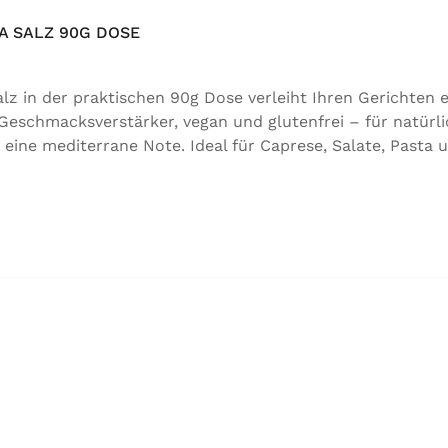
 SALZ 90G DOSE
 in der praktischen 90g Dose verleiht Ihren Gerichten e
 Geschmacksverstärker, vegan und glutenfrei – für natürli
 eine mediterrane Note. Ideal für Caprese, Salate, Pasta 
für natürlichen Genuss in bester Qualität. Zutaten:Siedes
 der Speisefettsäuren, Folsäure, Kaliumjodat.Kann Spure