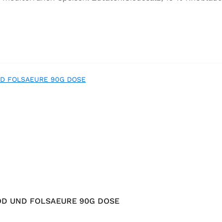
orbeer, Rosmarin, Oregano, Thymian), Trennmittel Calciumsa
OD UND FOLSAEURE 90G DOSE