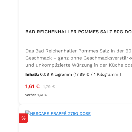
BAD REICHENHALLER POMMES SALZ 90G DO
Das Bad Reichenhaller Pommes Salz in der 90 
Geschmack – ganz ohne Geschmacksverstärker. 
und unkomplizierte Würzung in der Küche oder
Trennmittel Calciumsalze der Speisefettsäuren
Inhalt:
0.09 Kilogramm
(17,89 € / 1 Kilogramm )
Verkaufspreis:
Regulärer Preis:
1,61 €
1,79 €
vorher 1,61 €
Rabatt
%