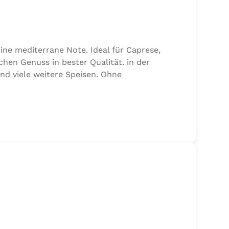
ine mediterrane Note. Ideal für Caprese,
chen Genuss in bester Qualität. in der
und viele weitere Speisen. Ohne
alz, 17,7% Kräuter (Basilikum 10,6%, Oregano,
n von Sellerie enthalten.