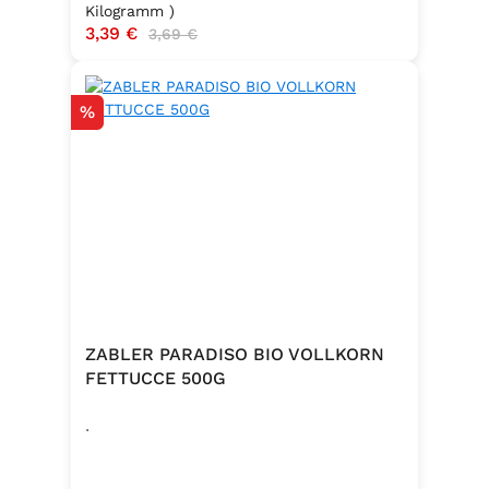
Kilogramm )
Verkaufspreis:
3,39 €
Regulärer Preis:
3,69 €
Rabatt
%
ZABLER PARADISO BIO VOLLKORN
FETTUCCE 500G
.