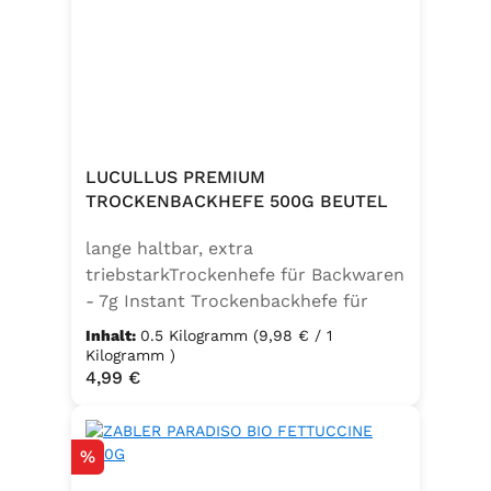
weitere Speisen. Ohne
Geschmacksverstärker, vegan und
glutenfrei – für natürlichen Genuss
in bester Qualität. Zutaten:Siedesalz,
17,7% Kräuter (Basilikum 10,6%,
Oregano, Thymian), Knoblauch,
Trennmittel Calciumsalze der
LUCULLUS PREMIUM
Speisefettsäuren, Folsäure,
TROCKENBACKHEFE 500G BEUTEL
Kaliumjodat.Kann Spuren von
lange haltbar, extra
Sellerie enthalten.
triebstarkTrockenhefe für Backwaren
- 7g Instant Trockenbackhefe für
500g Weizenmehl, entspricht 25g
Inhalt:
0.5 Kilogramm
(9,98 € / 1
FrischhefeZutaten: Trockenbackhefe,
Kilogramm )
Regulärer Preis:
4,99 €
Emulgator Sorbitanmonostearat
(E491)
Rabatt
%