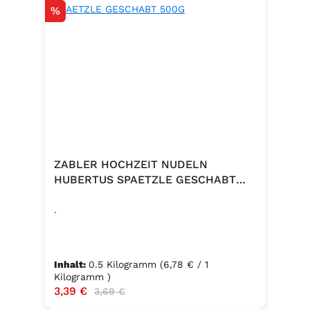
Rabatt
%
ZABLER HOCHZEIT NUDELN
HUBERTUS SPAETZLE GESCHABT
500G
.
Inhalt:
0.5 Kilogramm
(6,78 € / 1
Kilogramm )
Verkaufspreis:
3,39 €
Regulärer Preis:
3,69 €