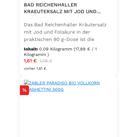
BAD REICHENHALLER
KRAEUTERSALZ MIT JOD UND
FOLSAEURE 90G DOSE
Das Bad Reichenhaller Kräutersalz
mit Jod und Folsäure in der
praktischen 90 g-Dose ist die
aromatische Würzmischung für eine
Inhalt:
0.09 Kilogramm
(17,89 € / 1
bewusste Ernährung. Fein
Kilogramm )
Verkaufspreis:
1,61 €
Regulärer Preis:
abgestimmte Gartenkräuter
1,79 €
verbinden sich mit hochwertigem
vorher 1,61 €
Salz zu einem vielseitigen
Küchenhelfer. Ideal zum Würzen von
Rabatt
%
Suppen, Salaten, Gemüse- und
Kartoffelgerichten. Geeignet für die
vegetarische und vegane Küche
sowie glutenfrei – perfekt für eine
ausgewogene Ernährung mit
zusätzlichem Jod und Folsäure.
Zutaten:Siedesalz, 17,5 % Kräuter