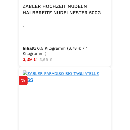
ZABLER HOCHZEIT NUDELN
HALBBREITE NUDELNESTER 500G
.
Inhalt:
0.5 Kilogramm
(6,78 € / 1
Kilogramm )
Verkaufspreis:
3,39 €
Regulärer Preis:
3,69 €
Rabatt
%