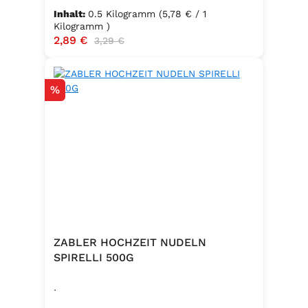
Inhalt:
0.5 Kilogramm
(5,78 € / 1
Kilogramm )
Verkaufspreis:
2,89 €
Regulärer Preis:
3,29 €
Rabatt
%
ZABLER HOCHZEIT NUDELN
SPIRELLI 500G
.