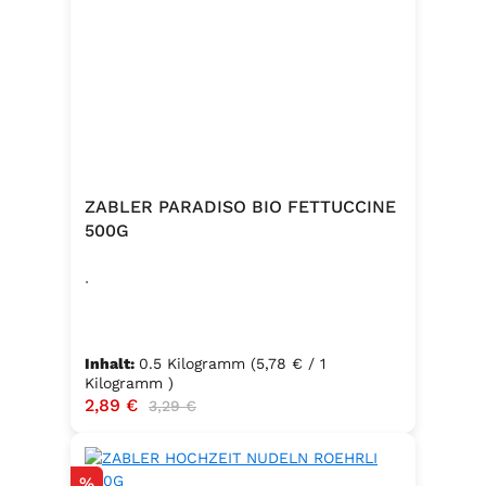
ZABLER PARADISO BIO FETTUCCINE
500G
.
Inhalt:
0.5 Kilogramm
(5,78 € / 1
Kilogramm )
Verkaufspreis:
2,89 €
Regulärer Preis:
3,29 €
Rabatt
%