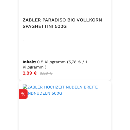
und Gewürze (Petersilie, Sellerie,
Zwiebel, Basilikum, Dill, Majoran,
Lorbeer, Rosmarin, Oregano,
ZABLER PARADISO BIO VOLLKORN
Thymian), Trennmittel Calciumsalze
SPAGHETTINI 500G
der Speisefettsäuren, Folsäure,
.
Kaliumjodat.
Inhalt:
0.5 Kilogramm
(5,78 € / 1
Kilogramm )
Verkaufspreis:
2,89 €
Regulärer Preis:
3,29 €
Rabatt
%