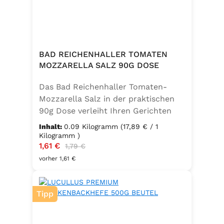
BAD REICHENHALLER TOMATEN
MOZZARELLA SALZ 90G DOSE
Das Bad Reichenhaller Tomaten-
Mozzarella Salz in der praktischen
90g Dose verleiht Ihren Gerichten
eine mediterrane Note. Ideal für
Inhalt:
0.09 Kilogramm
(17,89 € / 1
Caprese, Salate, Pasta und viele
Kilogramm )
Verkaufspreis:
1,61 €
Regulärer Preis:
weitere Speisen. Ohne
1,79 €
Geschmacksverstärker, vegan und
vorher 1,61 €
glutenfrei – für natürlichen Genuss
in bester Qualität. in der praktischen
Tipp
90g Dose verleiht Ihren Gerichten
eine mediterrane Note. Ideal für
Caprese, Salate, Pasta und viele