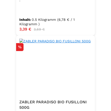
Inhalt:
0.5 Kilogramm
(6,78 € / 1
Kilogramm )
Verkaufspreis:
3,39 €
Regulärer Preis:
3,69 €
Rabatt
%
ZABLER PARADISO BIO FUSILLONI
500G