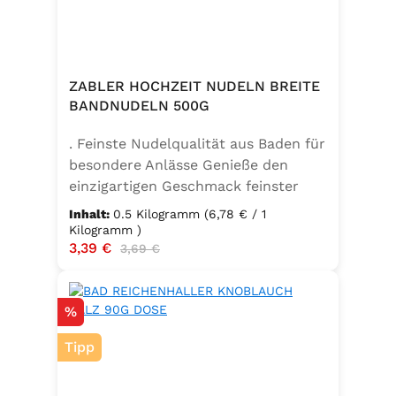
ZABLER HOCHZEIT NUDELN BREITE
BANDNUDELN 500G
. Feinste Nudelqualität aus Baden für
besondere Anlässe Genieße den
einzigartigen Geschmack feinster
Bandnudeln – mit den Zabler
Inhalt:
0.5 Kilogramm
(6,78 € / 1
Hochzeit Nudeln holst du dir echte
Kilogramm )
Verkaufspreis:
3,39 €
Regulärer Preis:
badische Qualität auf den Teller.
3,69 €
Hergestellt aus 100 % reinem
Hartweizengrieß, täglich frisch
Rabatt
%
aufgeschlagenen Eiern der
Güteklasse A und klarem
Tipp
Trinkwasser, bieten diese Nudeln ein
besonderes Geschmackserlebnis –