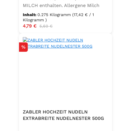
MILCH enthalten. Allergene Milch
und daraus gewonnene Erzeugnisse
Inhalt:
0.275 Kilogramm
(17,42 € / 1
Kilogramm )
Verkaufspreis:
4,79 €
Regulärer Preis:
5,60 €
Rabatt
%
ZABLER HOCHZEIT NUDELN
EXTRABREITE NUDELNESTER 500G
.