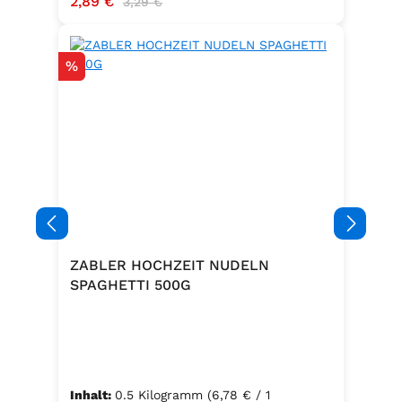
Verkaufspreis:
2,89 €
3,29 €
Rabatt
%
ZABLER HOCHZEIT NUDELN
SPAGHETTI 500G
Inhalt:
0.5 Kilogramm
(6,78 € / 1