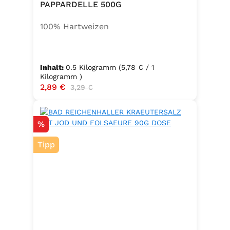
PAPPARDELLE 500G
100% Hartweizen
Inhalt:
0.5 Kilogramm
(5,78 € / 1
Kilogramm )
Verkaufspreis:
2,89 €
Regulärer Preis:
3,29 €
Rabatt
%
Tipp