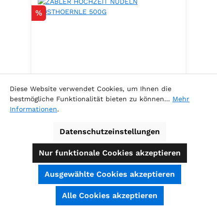
Rabatt
%
Diese Website verwendet Cookies, um Ihnen die
bestmögliche Funktionalität bieten zu können...
Mehr
Informationen
.
ZABLER HOCHZEIT NUDELN
POSTHOERNLE 500G
Datenschutzeinstellungen
Nur funktionale Cookies akzeptieren
Ausgewählte Cookies akzeptieren
Inhalt:
0.5 Kilogramm
(6,78 € / 1
SEHR GUT
(4.74 / 5)
Alle Cookies akzeptieren
Kilogramm )
aus
39
Bewertungen bei: shopauskunft.de, ausgezeichnet.org, shopvote.de ⓘ
Verkaufspreis:
Informationen zur Echtheit der Bewertungen
3,39 €
Regulärer Preis:
3,69 €