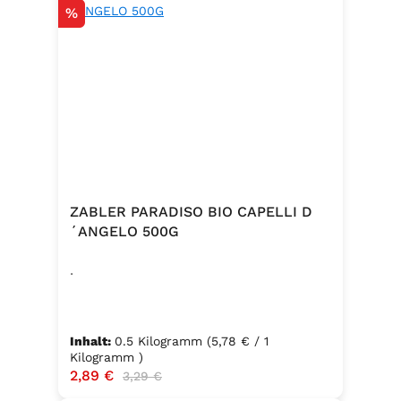
Rabatt
%
ZABLER PARADISO BIO CAPELLI D
´ANGELO 500G
.
Inhalt:
0.5 Kilogramm
(5,78 € / 1
Kilogramm )
Verkaufspreis:
2,89 €
Regulärer Preis:
3,29 €