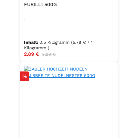
FUSILLI 500G
.
Inhalt:
0.5 Kilogramm
(5,78 € / 1
Kilogramm )
Verkaufspreis:
2,89 €
Regulärer Preis:
3,29 €
Rabatt
%