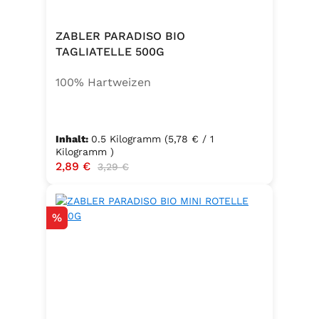
ZABLER PARADISO BIO
TAGLIATELLE 500G
100% Hartweizen
Inhalt:
0.5 Kilogramm
(5,78 € / 1
Kilogramm )
Verkaufspreis:
2,89 €
Regulärer Preis:
3,29 €
Rabatt
%