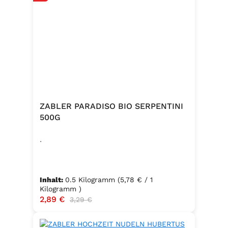
ZABLER PARADISO BIO SERPENTINI
500G
.
Inhalt:
0.5 Kilogramm
(5,78 € / 1
Kilogramm )
Verkaufspreis:
2,89 €
Regulärer Preis:
3,29 €