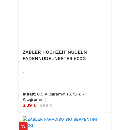
Knoblauch, 5 % Kräuter und
Gewürze (Petersilie, Sellerie, Zwiebel,
Basilikum, Dill, Majoran, Lorbeer,
Rosmarin, Oregano, Thymian),
Trennmittel Calciumsalze der
Speisefettsäuren, Folsäure,
Kaliumjodat.
ZABLER HOCHZEIT NUDELN
FADENNUDELNESTER 500G
.
Inhalt:
0.5 Kilogramm
(6,78 € / 1
Kilogramm )
Verkaufspreis:
3,39 €
Regulärer Preis:
3,69 €
Rabatt
%