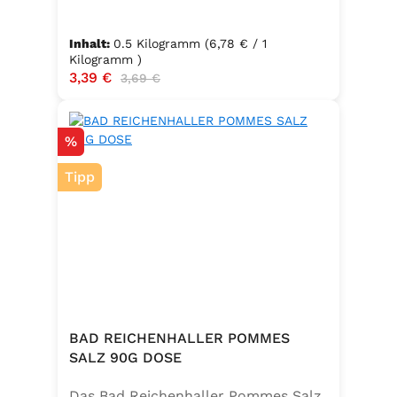
Inhalt:
0.5 Kilogramm
(6,78 € / 1
Kilogramm )
Verkaufspreis:
3,39 €
Regulärer Preis:
3,69 €
Rabatt
%
Tipp
BAD REICHENHALLER POMMES
SALZ 90G DOSE
Das Bad Reichenhaller Pommes Salz