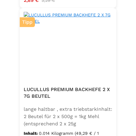
2,89 €
3,29 €
Tipp
LUCULLUS PREMIUM BACKHEFE 2 X
7G BEUTEL
lange haltbar , extra triebstarkInhalt:
2 Beutel für 2 x 500g = 1kg Mehl
(entsprechend 2 x 25g
Frischhefe)Zutaten: Trockenbackhefe
Inhalt:
0.014 Kilogramm
(49,29 € / 1