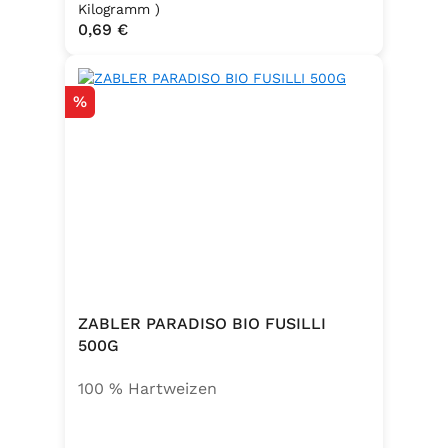
, Emulgator E491 (Unter
Kilogramm )
Regulärer Preis:
0,69 €
Schutzatmosphäre verpackt)
Rabatt
%
ZABLER PARADISO BIO FUSILLI
500G
100 % Hartweizen