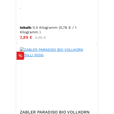
.
Inhalt:
0.5 Kilogramm
(5,78 € / 1
Kilogramm )
Verkaufspreis:
2,89 €
Regulärer Preis:
3,29 €
Rabatt
%
ZABLER PARADISO BIO VOLLKORN