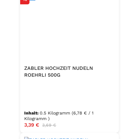
ZABLER HOCHZEIT NUDELN
ROEHRLI 500G
Inhalt:
0.5 Kilogramm
(6,78 € / 1
Kilogramm )
Verkaufspreis:
3,39 €
Regulärer Preis:
3,69 €