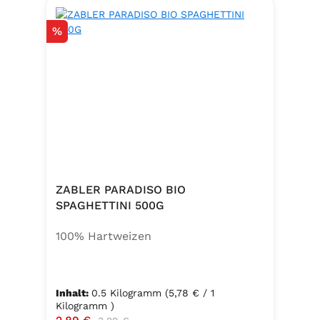
Rabatt
%
ZABLER PARADISO BIO
SPAGHETTINI 500G
100% Hartweizen
Inhalt:
0.5 Kilogramm
(5,78 € / 1
Kilogramm )
Verkaufspreis:
Regulärer Preis: