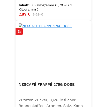
Inhalt:
0.5 Kilogramm
(5,78 € / 1
Kilogramm )
Verkaufspreis:
2,89 €
Regulärer Preis:
3,29 €
Rabatt
%
NESCAFÉ FRAPPÉ 275G DOSE
Zutaten Zucker, 9,6% löslicher
Bohnenkaffee, Aromen, Salz. Kann