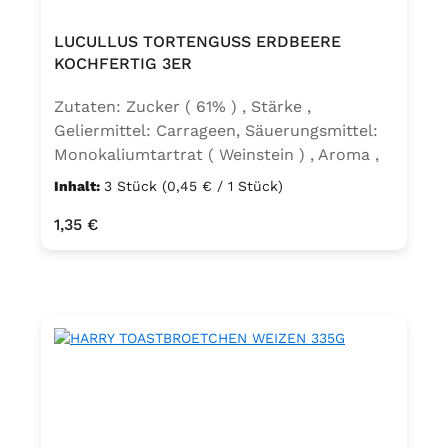
LUCULLUS TORTENGUSS ERDBEERE
KOCHFERTIG 3ER
Zutaten: Zucker ( 61% ) , Stärke ,
Geliermittel: Carrageen, Säuerungsmittel:
Monokaliumtartrat ( Weinstein ) , Aroma ,
färbendes Lebensmittel Kurkuma-Extrakt ,
Inhalt:
3 Stück
(0,45 € / 1 Stück)
Farbstoff: Echtes Karmin
Regulärer Preis:
1,35 €