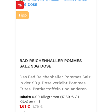
Rabatt
%
Tipp
BAD REICHENHALLER POMMES
SALZ 90G DOSE
Das Bad Reichenhaller Pommes Salz
in der 90 g Dose verleiht Pommes
Frites, Bratkartoffeln und anderen
Kartoffelspezialitäten den perfekten
Inhalt:
0.09 Kilogramm
(17,89 € / 1
Geschmack – ganz ohne
Kilogramm )
Verkaufspreis:
1,61 €
Regulärer Preis:
Geschmacksverstärker. Die feine
1,79 €