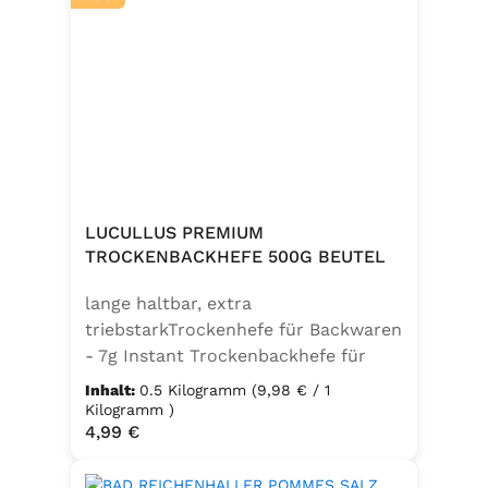
eine mediterrane Note. Ideal für
Caprese, Salate, Pasta und viele
weitere Speisen. Ohne
Geschmacksverstärker, vegan und
glutenfrei – für natürlichen Genuss
in bester Qualität. Zutaten:Siedesalz,
17,7% Kräuter (Basilikum 10,6%,
Oregano, Thymian), Knoblauch,
Trennmittel Calciumsalze der
LUCULLUS PREMIUM
Speisefettsäuren, Folsäure,
TROCKENBACKHEFE 500G BEUTEL
Kaliumjodat.Kann Spuren von
lange haltbar, extra
Sellerie enthalten.
triebstarkTrockenhefe für Backwaren
- 7g Instant Trockenbackhefe für
500g Weizenmehl, entspricht 25g
Inhalt:
0.5 Kilogramm
(9,98 € / 1
FrischhefeZutaten: Trockenbackhefe,
Kilogramm )
Regulärer Preis:
4,99 €
Emulgator Sorbitanmonostearat
(E491)