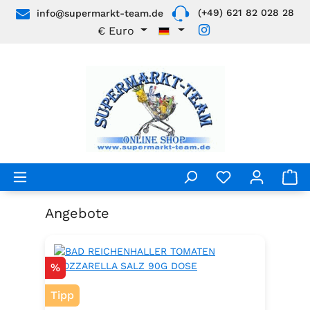
(+49) 621 82 028 28
info@supermarkt-team.de
Zum Hauptinhalt springen
€
Euro
Angebote
Produktgalerie überspringen
Rabatt
%
Tipp