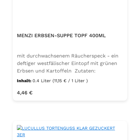
verfeinern – fertig ist das perfekte Mini-
Dessert!Zutaten: WEIZENMEHL, pflanzliche
Öle (Palmöl, Rapsöl, Zitronensaft), Zucker,
Wasser, Speisesalz, WEIZENGLUTEN
MENZI ERBSEN-SUPPE TOPF 400ML
mit durchwachsenem Räucherspeck - ein
deftiger westfälischer Eintopf mit grünen
Erbsen und Kartoffeln Zutaten:
Gemüsebrühe (Trinkwasser, Zwiebeln,
Inhalt:
0.4 Liter
(11,15 € / 1 Liter )
Karotten, Hefeextrakt, Sellerie, Sojawürze,
Regulärer Preis:
4,46 €
Gewürze), 28% grüne Erbsen,
Räucherspeck (Speck (z.T. fein zerkleinert),
Salz, Rauch, Dextrose), Kartoffeln,
Weizenmehl, modifizierte Stärke, Jodsalz,
Gewürzextrakte, Verdickungsmittel
Guarkernmehl, Johannisbrotkernmehl
Zutaten mit allergenem Potential: