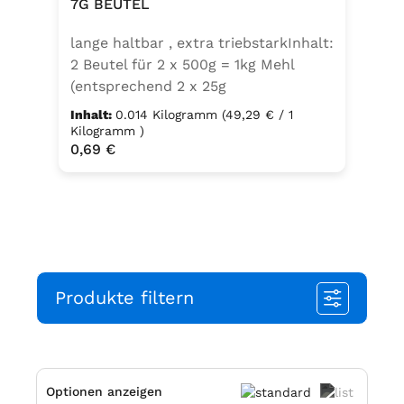
Thymian), Trennmittel Calciumsalze
7G BEUTEL
der Speisefettsäuren, Folsäure,
lange haltbar , extra triebstarkInhalt:
Kaliumjodat.
2 Beutel für 2 x 500g = 1kg Mehl
(entsprechend 2 x 25g
Frischhefe)Zutaten: Trockenbackhefe
Inhalt:
0.014 Kilogramm
(49,29 € / 1
, Emulgator E491 (Unter
Kilogramm )
Regulärer Preis:
0,69 €
Schutzatmosphäre verpackt)
Produkte filtern
Optionen anzeigen