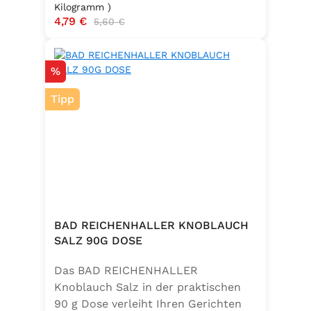
Kilogramm )
Verkaufspreis:
4,79 €
Regulärer Preis:
5,60 €
Rabatt
%
Tipp
BAD REICHENHALLER KNOBLAUCH
SALZ 90G DOSE
Das BAD REICHENHALLER
Knoblauch Salz in der praktischen
90 g Dose verleiht Ihren Gerichten