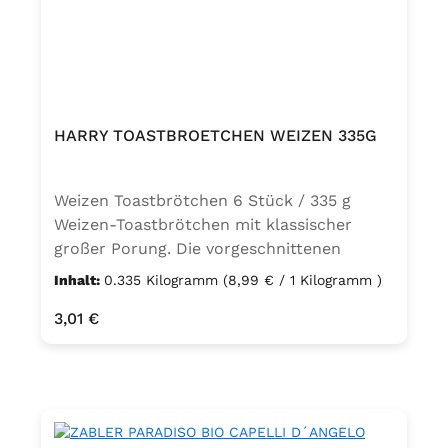
HARRY TOASTBROETCHEN WEIZEN 335G
Weizen Toastbrötchen 6 Stück / 335 g
Weizen-Toastbrötchen mit klassischer
großer Porung. Die vorgeschnittenen
Hälften werden im Toaster goldbraun und
Inhalt:
0.335 Kilogramm
(8,99 € / 1 Kilogramm )
knusprig. Süß und herzhaft sind die
Regulärer Preis:
3,01 €
Brötchenhälften einzeln oder als
Doppeldecker ein wahrer Genuss.: Weizen
Toastbrötchen Zutaten: WEIZENmehl,
Wasser, Hefe, Maisgrieß, Invertzuckersirup,
WEIZENeiweiß, Salz, Säureregulator
Natriumacetate, Stabilisator