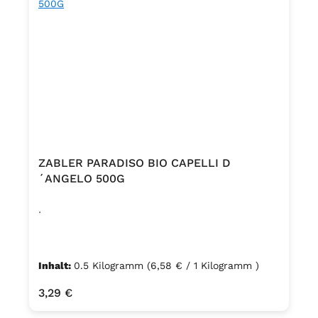
Guarkernmehl, Traubenzucker, Emulgator
Natriumstearoyl-2-lactylat 1),
Säuerungsmittel Citronensäure. 1)
pflanzlicher Ursprung Kann Spuren von EI,
SOJA, MILCH, SESAM und LUPINE
enthalten.
ZABLER PARADISO BIO CAPELLI D
´ANGELO 500G
.
Inhalt:
0.5 Kilogramm
(6,58 € / 1 Kilogramm )
Regulärer Preis:
3,29 €