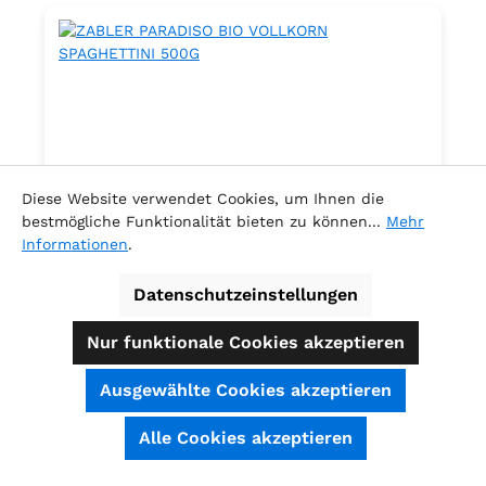
Diese Website verwendet Cookies, um Ihnen die
bestmögliche Funktionalität bieten zu können...
Mehr
Informationen
.
Datenschutzeinstellungen
ZABLER PARADISO BIO VOLLKORN
SPAGHETTINI 500G
Nur funktionale Cookies akzeptieren
.
Ausgewählte Cookies akzeptieren
SEHR GUT
(4.74 / 5)
Alle Cookies akzeptieren
aus
39
Bewertungen bei: shopauskunft.de, ausgezeichnet.org, shopvote.de ⓘ
Inhalt:
0.5 Kilogramm
(6,58 € / 1 Kilogramm )
Informationen zur Echtheit der Bewertungen