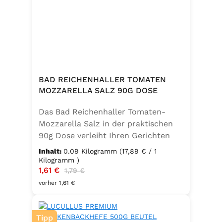
BAD REICHENHALLER TOMATEN
MOZZARELLA SALZ 90G DOSE
Das Bad Reichenhaller Tomaten-
Mozzarella Salz in der praktischen
90g Dose verleiht Ihren Gerichten
eine mediterrane Note. Ideal für
Inhalt:
0.09 Kilogramm
(17,89 € / 1
Caprese, Salate, Pasta und viele
Kilogramm )
Verkaufspreis:
1,61 €
Regulärer Preis:
weitere Speisen. Ohne
1,79 €
Geschmacksverstärker, vegan und
vorher 1,61 €
glutenfrei – für natürlichen Genuss
in bester Qualität. in der praktischen
Tipp
90g Dose verleiht Ihren Gerichten