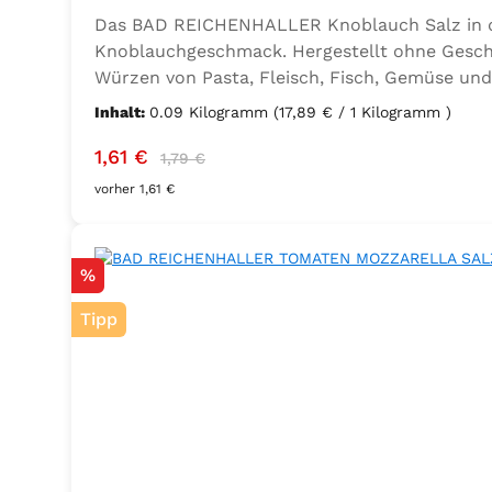
Das BAD REICHENHALLER Knoblauch Salz in der
Knoblauchgeschmack. Hergestellt ohne Geschm
Würzen von Pasta, Fleisch, Fisch, Gemüse und
Sellerie, Zwiebel, Basilikum, Dill, Majoran, L
Inhalt:
0.09 Kilogramm
(17,89 € / 1 Kilogramm )
Kaliumjodat.
Verkaufspreis:
Regulärer Preis:
1,61 €
1,79 €
vorher 1,61 €
Rabatt
%
Tipp