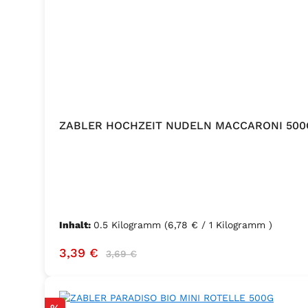
ZABLER HOCHZEIT NUDELN MACCARONI 500
Inhalt:
0.5 Kilogramm
(6,78 € / 1 Kilogramm )
Verkaufspreis:
Regulärer Preis:
3,39 €
3,69 €
Rabatt