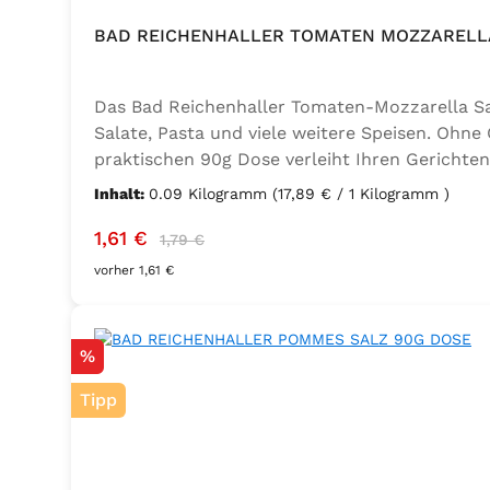
BAD REICHENHALLER TOMATEN MOZZARELLA
Das Bad Reichenhaller Tomaten-Mozzarella Salz
Salate, Pasta und viele weitere Speisen. Ohne
praktischen 90g Dose verleiht Ihren Gerichten
Geschmacksverstärker, vegan und glutenfrei – 
Inhalt:
0.09 Kilogramm
(17,89 € / 1 Kilogramm )
Thymian), Knoblauch, Trennmittel Calciumsalze
Verkaufspreis:
Regulärer Preis:
1,61 €
1,79 €
vorher 1,61 €
Rabatt
%
Tipp