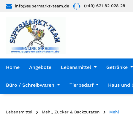
(+49) 621 82 028 28
info@supermarkt-team.de
 Hauptinhalt springen
Zur Suche springen
Zur Hauptnavigation springen
Home
Angebote
Lebensmittel
Getränke
Büro / Schreibwaren
Tierbedarf
Haus und 
Lebensmittel
Mehl, Zucker & Backzutaten
Mehl