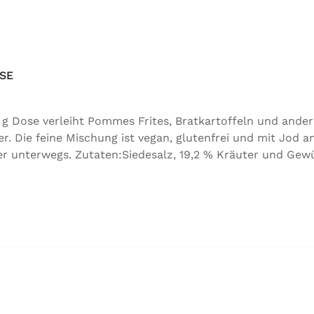
SE
g Dose verleiht Pommes Frites, Bratkartoffeln und ander
Die feine Mischung ist vegan, glutenfrei und mit Jod an
 unterwegs. Zutaten:Siedesalz, 19,2 % Kräuter und Gewürz
, Folsäure, Kaliumjodat.Kann Spuren von Sellerie enthalt