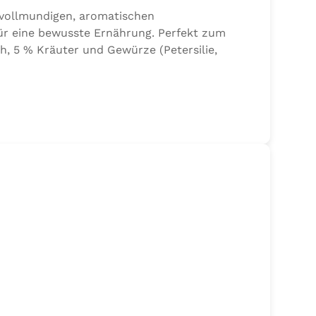
 vollmundigen, aromatischen
ür eine bewusste Ernährung. Perfekt zum
h, 5 % Kräuter und Gewürze (Petersilie,
lze der Speisefettsäuren, Folsäure,