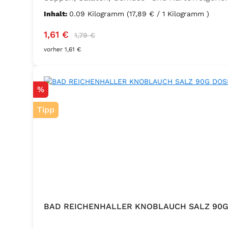
Ernährung mit zusätzlichem Jod und Folsäure. Z
Inhalt:
0.09 Kilogramm
(17,89 € / 1 Kilogramm )
Lorbeer, Rosmarin, Oregano, Thymian), Trennmi
Verkaufspreis:
Regulärer Preis:
1,61 €
1,79 €
vorher 1,61 €
Rabatt
%
Tipp
BAD REICHENHALLER KNOBLAUCH SALZ 90G