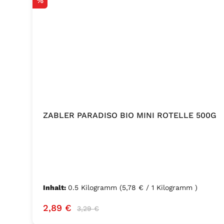
%
ZABLER PARADISO BIO MINI ROTELLE 500G
Inhalt:
0.5 Kilogramm
(5,78 € / 1 Kilogramm )
Verkaufspreis:
Regulärer Preis:
2,89 €
3,29 €