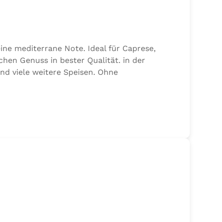
ine mediterrane Note. Ideal für Caprese,
chen Genuss in bester Qualität. in der
und viele weitere Speisen. Ohne
alz, 17,7% Kräuter (Basilikum 10,6%, Oregano,
n von Sellerie enthalten.