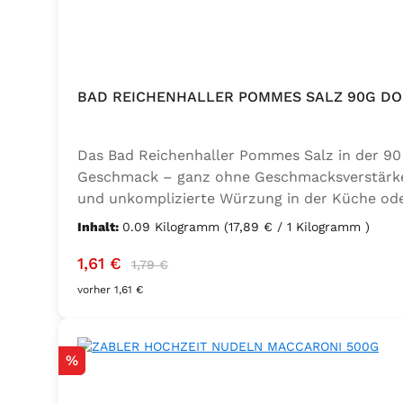
BAD REICHENHALLER POMMES SALZ 90G DO
Das Bad Reichenhaller Pommes Salz in der 90 
Geschmack – ganz ohne Geschmacksverstärker. 
und unkomplizierte Würzung in der Küche oder
Trennmittel Calciumsalze der Speisefettsäuren
Inhalt:
0.09 Kilogramm
(17,89 € / 1 Kilogramm )
Verkaufspreis:
Regulärer Preis:
1,61 €
1,79 €
vorher 1,61 €
Rabatt
%