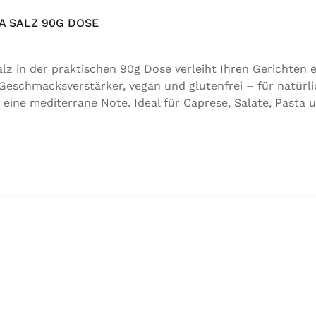
 SALZ 90G DOSE
 in der praktischen 90g Dose verleiht Ihren Gerichten e
 Geschmacksverstärker, vegan und glutenfrei – für natürli
 eine mediterrane Note. Ideal für Caprese, Salate, Pasta 
für natürlichen Genuss in bester Qualität. Zutaten:Siedes
 der Speisefettsäuren, Folsäure, Kaliumjodat.Kann Spure