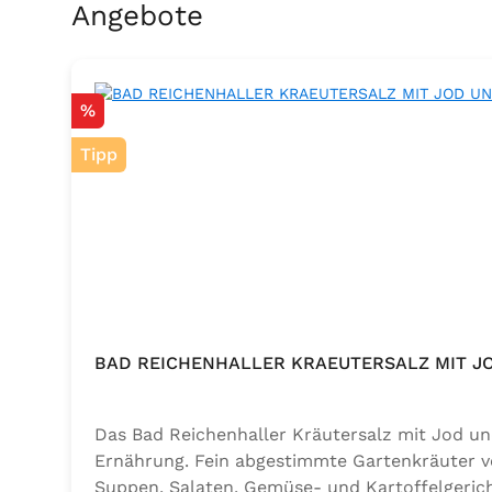
Produktgalerie überspringen
Angebote
Rabatt
%
Tipp
BAD REICHENHALLER KRAEUTERSALZ MIT J
Das Bad Reichenhaller Kräutersalz mit Jod un
Ernährung. Fein abgestimmte Gartenkräuter ve
Suppen, Salaten, Gemüse- und Kartoffelgerich