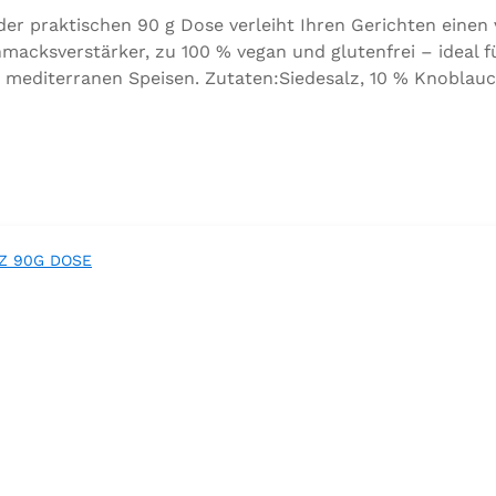
 praktischen 90 g Dose verleiht Ihren Gerichten einen
acksverstärker, zu 100 % vegan und glutenfrei – ideal f
 mediterranen Speisen. Zutaten:Siedesalz, 10 % Knoblauc
orbeer, Rosmarin, Oregano, Thymian), Trennmittel Calciumsa