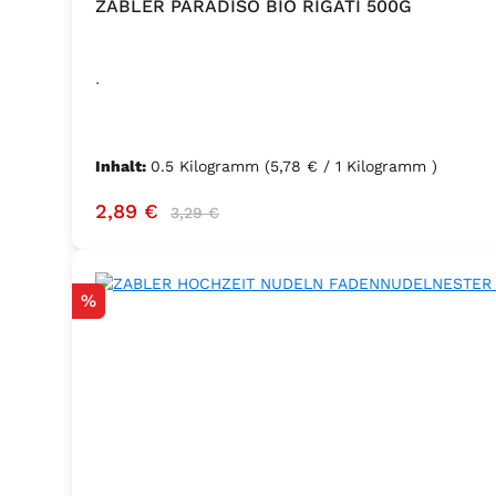
ZABLER PARADISO BIO RIGATI 500G
.
Inhalt:
0.5 Kilogramm
(5,78 € / 1 Kilogramm )
Verkaufspreis:
Regulärer Preis:
2,89 €
3,29 €
Rabatt
%