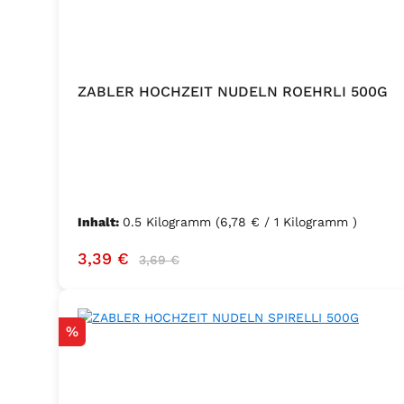
ZABLER HOCHZEIT NUDELN ROEHRLI 500G
Inhalt:
0.5 Kilogramm
(6,78 € / 1 Kilogramm )
Verkaufspreis:
Regulärer Preis:
3,39 €
3,69 €
Rabatt
%