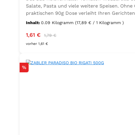
Salate, Pasta und viele weitere Speisen. Ohne
praktischen 90g Dose verleiht Ihren Gerichten
Geschmacksverstärker, vegan und glutenfrei – 
Inhalt:
0.09 Kilogramm
(17,89 € / 1 Kilogramm )
Thymian), Knoblauch, Trennmittel Calciumsalze
Verkaufspreis:
Regulärer Preis:
1,61 €
1,79 €
vorher 1,61 €
Rabatt
%