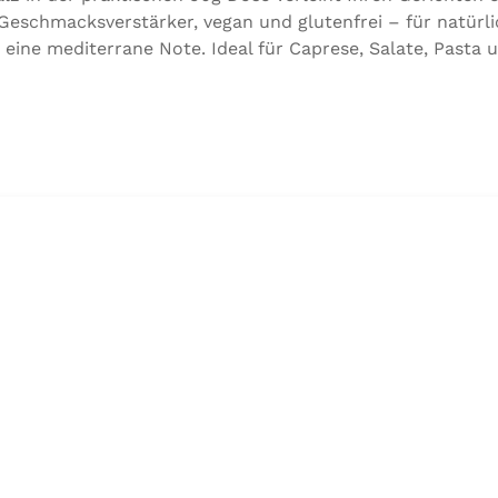
 Geschmacksverstärker, vegan und glutenfrei – für natürli
 eine mediterrane Note. Ideal für Caprese, Salate, Pasta 
für natürlichen Genuss in bester Qualität. Zutaten:Siedes
 der Speisefettsäuren, Folsäure, Kaliumjodat.Kann Spure