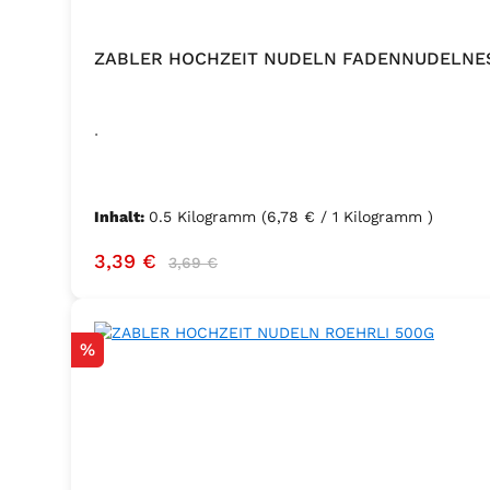
ZABLER HOCHZEIT NUDELN FADENNUDELNE
.
Inhalt:
0.5 Kilogramm
(6,78 € / 1 Kilogramm )
Verkaufspreis:
Regulärer Preis:
3,39 €
3,69 €
Rabatt
%