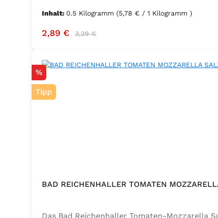
Inhalt:
0.5 Kilogramm
(5,78 € / 1 Kilogramm )
Verkaufspreis:
Regulärer Preis:
2,89 €
3,29 €
Rabatt
%
Tipp
BAD REICHENHALLER TOMATEN MOZZARELLA
Das Bad Reichenhaller Tomaten-Mozzarella Salz