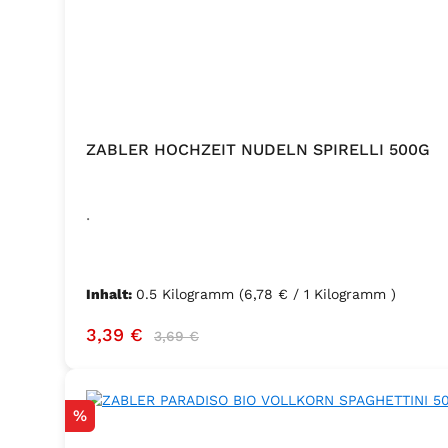
ZABLER HOCHZEIT NUDELN SPIRELLI 500G
.
Inhalt:
0.5 Kilogramm
(6,78 € / 1 Kilogramm )
Verkaufspreis:
Regulärer Preis:
3,39 €
3,69 €
Rabatt
%