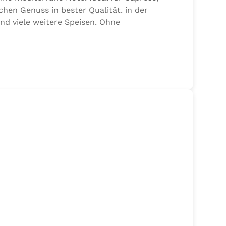
chen Genuss in bester Qualität. in der
und viele weitere Speisen. Ohne
alz, 17,7% Kräuter (Basilikum 10,6%, Oregano,
n von Sellerie enthalten.