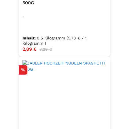
500G
.
Inhalt:
0.5 Kilogramm
(5,78 € / 1
Kilogramm )
Verkaufspreis:
2,89 €
Regulärer Preis:
3,29 €
Rabatt
%