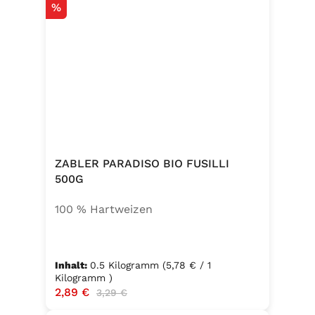
Rabatt
%
ZABLER PARADISO BIO FUSILLI
500G
100 % Hartweizen
Inhalt:
0.5 Kilogramm
(5,78 € / 1
Kilogramm )
Verkaufspreis:
2,89 €
Regulärer Preis:
3,29 €