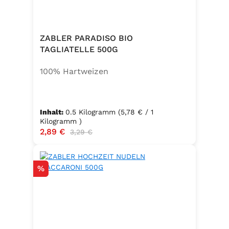
ZABLER PARADISO BIO
TAGLIATELLE 500G
100% Hartweizen
Inhalt:
0.5 Kilogramm
(5,78 € / 1
Kilogramm )
Verkaufspreis:
2,89 €
Regulärer Preis:
3,29 €
Rabatt
%