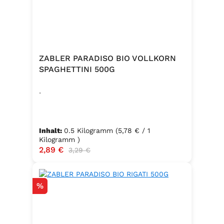
ZABLER PARADISO BIO VOLLKORN
SPAGHETTINI 500G
.
Inhalt:
0.5 Kilogramm
(5,78 € / 1
Kilogramm )
Verkaufspreis:
2,89 €
Regulärer Preis:
3,29 €
Rabatt
%