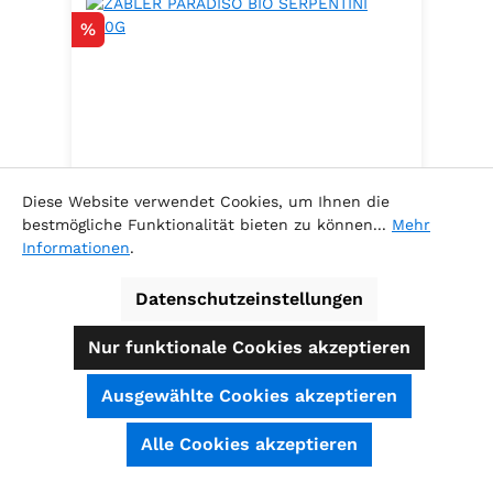
Rabatt
%
Diese Website verwendet Cookies, um Ihnen die
bestmögliche Funktionalität bieten zu können...
Mehr
Informationen
.
ZABLER PARADISO BIO SERPENTINI
500G
Datenschutzeinstellungen
.
Nur funktionale Cookies akzeptieren
Ausgewählte Cookies akzeptieren
Inhalt:
0.5 Kilogramm
(5,78 € / 1
SEHR GUT
(4.74 / 5)
Alle Cookies akzeptieren
Kilogramm )
aus
39
Bewertungen bei: shopauskunft.de, ausgezeichnet.org, shopvote.de ⓘ
Verkaufspreis:
Informationen zur Echtheit der Bewertungen
2,89 €
Regulärer Preis:
3,29 €