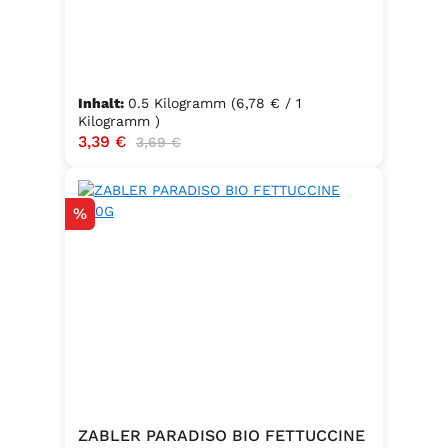
Inhalt:
0.5 Kilogramm
(6,78 € / 1
Kilogramm )
Verkaufspreis:
3,39 €
Regulärer Preis:
3,69 €
Rabatt
%
ZABLER PARADISO BIO FETTUCCINE