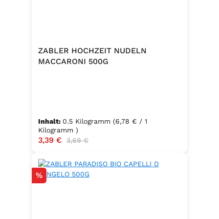
ZABLER HOCHZEIT NUDELN
MACCARONI 500G
Inhalt:
0.5 Kilogramm
(6,78 € / 1
Kilogramm )
Verkaufspreis:
3,39 €
Regulärer Preis:
3,69 €
Rabatt
%