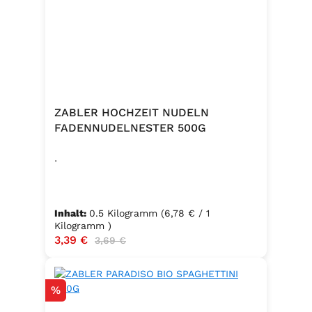
ZABLER HOCHZEIT NUDELN
FADENNUDELNESTER 500G
.
Inhalt:
0.5 Kilogramm
(6,78 € / 1
Kilogramm )
Verkaufspreis:
3,39 €
Regulärer Preis:
3,69 €
Rabatt
%