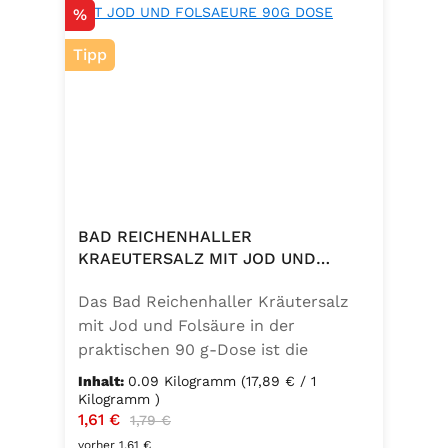
Rabatt
%
Tipp
BAD REICHENHALLER
KRAEUTERSALZ MIT JOD UND
FOLSAEURE 90G DOSE
Das Bad Reichenhaller Kräutersalz
mit Jod und Folsäure in der
praktischen 90 g-Dose ist die
aromatische Würzmischung für eine
Inhalt:
0.09 Kilogramm
(17,89 € / 1
bewusste Ernährung. Fein
Kilogramm )
Verkaufspreis:
1,61 €
Regulärer Preis:
abgestimmte Gartenkräuter
1,79 €
verbinden sich mit hochwertigem
vorher 1,61 €