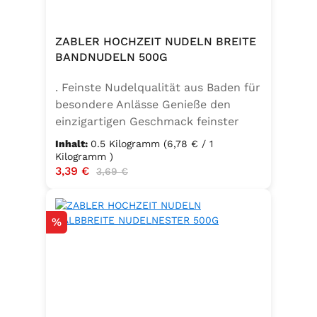
ZABLER HOCHZEIT NUDELN BREITE
BANDNUDELN 500G
. Feinste Nudelqualität aus Baden für
besondere Anlässe Genieße den
einzigartigen Geschmack feinster
Bandnudeln – mit den Zabler
Inhalt:
0.5 Kilogramm
(6,78 € / 1
Hochzeit Nudeln holst du dir echte
Kilogramm )
Verkaufspreis:
3,39 €
Regulärer Preis:
badische Qualität auf den Teller.
3,69 €
Hergestellt aus 100 % reinem
Hartweizengrieß, täglich frisch
Rabatt
%
aufgeschlagenen Eiern der
Güteklasse A und klarem
Trinkwasser, bieten diese Nudeln ein
besonderes Geschmackserlebnis –
nicht nur zur Hochzeit. Ob für
festliche Gerichte oder den