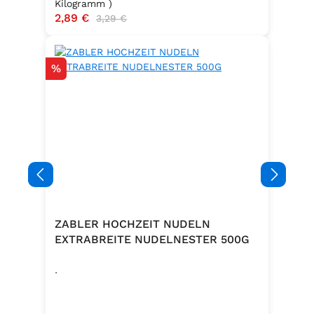
Kilogramm )
Verkaufspreis:
2,89 €
Regulärer Preis:
3,29 €
Rabatt
%
ZABLER HOCHZEIT NUDELN
EXTRABREITE NUDELNESTER 500G
.