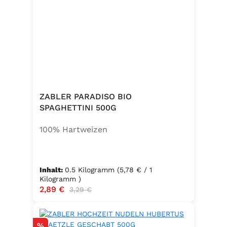
ZABLER PARADISO BIO
SPAGHETTINI 500G
100% Hartweizen
Inhalt:
0.5 Kilogramm
(5,78 € / 1
Kilogramm )
Verkaufspreis:
2,89 €
Regulärer Preis:
3,29 €
Rabatt
%