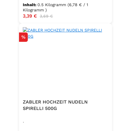
Inhalt:
0.5 Kilogramm
(6,78 € / 1
Kilogramm )
Verkaufspreis:
3,39 €
Regulärer Preis:
3,69 €
Rabatt
%
ZABLER HOCHZEIT NUDELN
SPIRELLI 500G
.