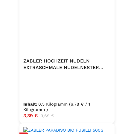
ZABLER HOCHZEIT NUDELN
EXTRASCHMALE NUDELNESTER
500G
Inhalt:
0.5 Kilogramm
(6,78 € / 1
Kilogramm )
Verkaufspreis:
3,39 €
Regulärer Preis:
3,69 €