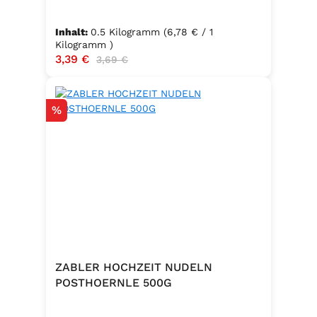
Inhalt:
0.5 Kilogramm
(6,78 € / 1
Kilogramm )
Verkaufspreis:
3,39 €
Regulärer Preis:
3,69 €
Rabatt
%
ZABLER HOCHZEIT NUDELN
POSTHOERNLE 500G