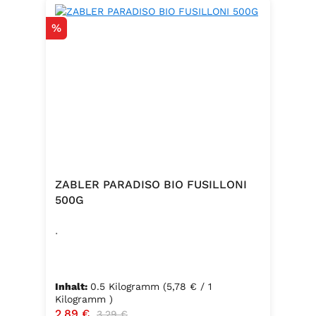
Rabatt
%
ZABLER PARADISO BIO FUSILLONI
500G
.
Inhalt:
0.5 Kilogramm
(5,78 € / 1
Kilogramm )
Verkaufspreis:
2,89 €
Regulärer Preis:
3,29 €