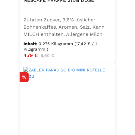
NESCAFÉ FRAPPÉ 275G DOSE
Zutaten Zucker, 9,6% löslicher
Bohnenkaffee, Aromen, Salz. Kann
MILCH enthalten. Allergene Milch
und daraus gewonnene Erzeugnisse
Inhalt:
0.275 Kilogramm
(17,42 € / 1
Kilogramm )
Verkaufspreis:
4,79 €
Regulärer Preis:
5,60 €
Rabatt
%