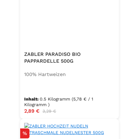
ZABLER PARADISO BIO
PAPPARDELLE 500G
100% Hartweizen
Inhalt:
0.5 Kilogramm
(5,78 € / 1
Kilogramm )
Verkaufspreis:
2,89 €
Regulärer Preis:
3,29 €
Rabatt
%