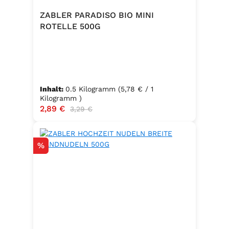
ZABLER PARADISO BIO MINI
ROTELLE 500G
Inhalt:
0.5 Kilogramm
(5,78 € / 1
Kilogramm )
Verkaufspreis:
2,89 €
Regulärer Preis:
3,29 €
Rabatt
%