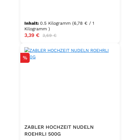
Inhalt:
0.5 Kilogramm
(6,78 € / 1
Kilogramm )
Verkaufspreis:
3,39 €
Regulärer Preis:
3,69 €
Rabatt
%
ZABLER HOCHZEIT NUDELN
ROEHRLI 500G