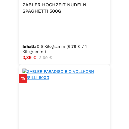
ZABLER HOCHZEIT NUDELN
SPAGHETTI 500G
Inhalt:
0.5 Kilogramm
(6,78 € / 1
Kilogramm )
Verkaufspreis:
3,39 €
Regulärer Preis:
3,69 €
Rabatt
%