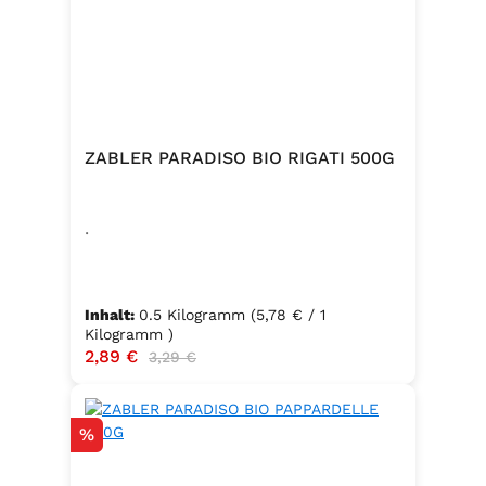
ZABLER PARADISO BIO RIGATI 500G
.
Inhalt:
0.5 Kilogramm
(5,78 € / 1
Kilogramm )
Verkaufspreis:
2,89 €
Regulärer Preis:
3,29 €
Rabatt
%