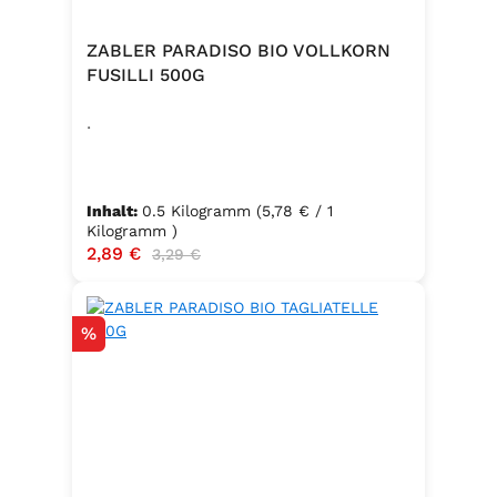
ZABLER PARADISO BIO VOLLKORN
FUSILLI 500G
.
Inhalt:
0.5 Kilogramm
(5,78 € / 1
Kilogramm )
Verkaufspreis:
2,89 €
Regulärer Preis:
3,29 €
Rabatt
%