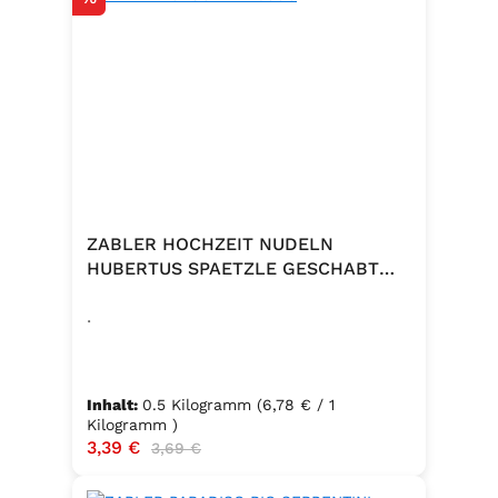
ZABLER HOCHZEIT NUDELN
HUBERTUS SPAETZLE GESCHABT
500G
.
Inhalt:
0.5 Kilogramm
(6,78 € / 1
Kilogramm )
Verkaufspreis:
3,39 €
Regulärer Preis:
3,69 €