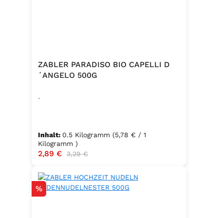
ZABLER PARADISO BIO CAPELLI D
´ANGELO 500G
.
Inhalt:
0.5 Kilogramm
(5,78 € / 1
Kilogramm )
Verkaufspreis:
2,89 €
Regulärer Preis:
3,29 €
Rabatt
%