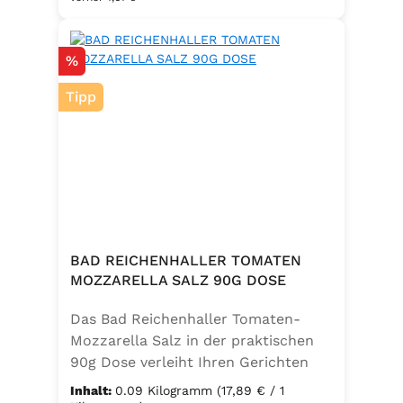
Salz zu einem vielseitigen
Küchenhelfer. Ideal zum Würzen von
Rabatt
%
Suppen, Salaten, Gemüse- und
Kartoffelgerichten. Geeignet für die
Tipp
vegetarische und vegane Küche
sowie glutenfrei – perfekt für eine
ausgewogene Ernährung mit
zusätzlichem Jod und Folsäure.
Zutaten:Siedesalz, 17,5 % Kräuter
und Gewürze (Petersilie, Sellerie,
Zwiebel, Basilikum, Dill, Majoran,
Lorbeer, Rosmarin, Oregano,
BAD REICHENHALLER TOMATEN
Thymian), Trennmittel Calciumsalze
MOZZARELLA SALZ 90G DOSE
der Speisefettsäuren, Folsäure,
Das Bad Reichenhaller Tomaten-
Kaliumjodat.
Mozzarella Salz in der praktischen
90g Dose verleiht Ihren Gerichten
eine mediterrane Note. Ideal für
Inhalt:
0.09 Kilogramm
(17,89 € / 1