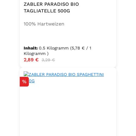
ZABLER PARADISO BIO
TAGLIATELLE 500G
100% Hartweizen
Inhalt:
0.5 Kilogramm
(5,78 € / 1
Kilogramm )
Verkaufspreis:
2,89 €
Regulärer Preis:
3,29 €
Rabatt
%