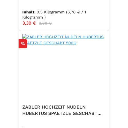
Packungsinhalt: 500g ✅ Zutaten:
Hartweizengrieß, frische Eier
Inhalt:
0.5 Kilogramm
(6,78 € / 1
(Güteklasse A), Trinkwasser ✅
Kilogramm )
Verkaufspreis:
3,39 €
Regulärer Preis:
3,69 €
Hergestellt in Baden – Qualität seit
Generationen
Rabatt
%
ZABLER HOCHZEIT NUDELN
HUBERTUS SPAETZLE GESCHABT
500G
.