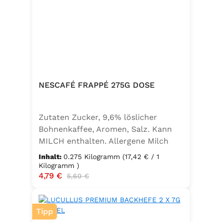
NESCAFÉ FRAPPÉ 275G DOSE
Zutaten Zucker, 9,6% löslicher
Bohnenkaffee, Aromen, Salz. Kann
MILCH enthalten. Allergene Milch
und daraus gewonnene Erzeugnisse
Inhalt:
0.275 Kilogramm
(17,42 € / 1
Kilogramm )
Verkaufspreis:
4,79 €
Regulärer Preis:
5,60 €
Tipp