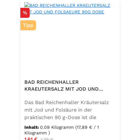
Rabatt
%
Tipp
BAD REICHENHALLER
KRAEUTERSALZ MIT JOD UND
FOLSAEURE 90G DOSE
Das Bad Reichenhaller Kräutersalz
mit Jod und Folsäure in der
praktischen 90 g-Dose ist die
aromatische Würzmischung für eine
Inhalt:
0.09 Kilogramm
(17,89 € / 1
bewusste Ernährung. Fein
Kilogramm )
Verkaufspreis:
1,61 €
Regulärer Preis:
abgestimmte Gartenkräuter
1,79 €