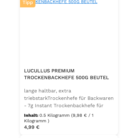
Tipp
LUCULLUS PREMIUM
TROCKENBACKHEFE 500G BEUTEL
lange haltbar, extra
triebstarkTrockenhefe für Backwaren
- 7g Instant Trockenbackhefe für
500g Weizenmehl, entspricht 25g
Inhalt:
0.5 Kilogramm
(9,98 € / 1
FrischhefeZutaten: Trockenbackhefe,
Kilogramm )
Regulärer Preis:
4,99 €
Emulgator Sorbitanmonostearat
(E491)