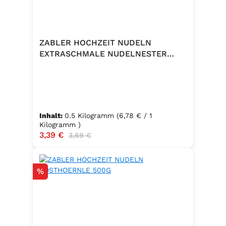
ZABLER HOCHZEIT NUDELN
EXTRASCHMALE NUDELNESTER
500G
Inhalt:
0.5 Kilogramm
(6,78 € / 1
Kilogramm )
Verkaufspreis:
3,39 €
Regulärer Preis:
3,69 €
Rabatt
%