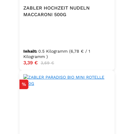
ZABLER HOCHZEIT NUDELN
MACCARONI 500G
Inhalt:
0.5 Kilogramm
(6,78 € / 1
Kilogramm )
Verkaufspreis:
3,39 €
Regulärer Preis:
3,69 €
Rabatt
%