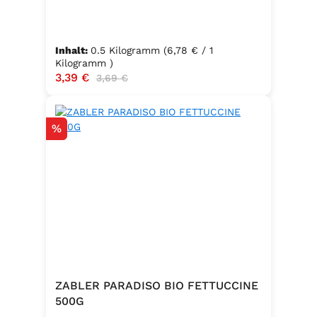
Inhalt:
0.5 Kilogramm
(6,78 € / 1
Kilogramm )
Verkaufspreis:
3,39 €
Regulärer Preis:
3,69 €
Rabatt
%
ZABLER PARADISO BIO FETTUCCINE
500G