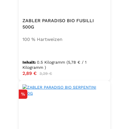
ZABLER PARADISO BIO FUSILLI
500G
100 % Hartweizen
Inhalt:
0.5 Kilogramm
(5,78 € / 1
Kilogramm )
Verkaufspreis:
2,89 €
Regulärer Preis:
3,29 €
Rabatt
%