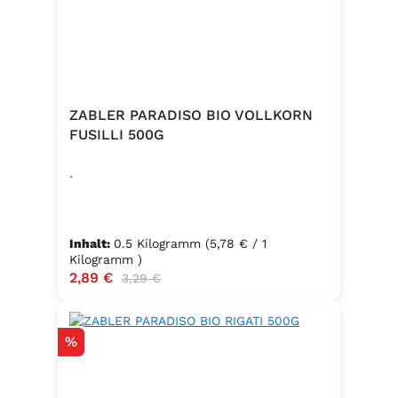
ZABLER PARADISO BIO VOLLKORN
FUSILLI 500G
.
Inhalt:
0.5 Kilogramm
(5,78 € / 1
Kilogramm )
Verkaufspreis:
2,89 €
Regulärer Preis:
3,29 €
Rabatt
%