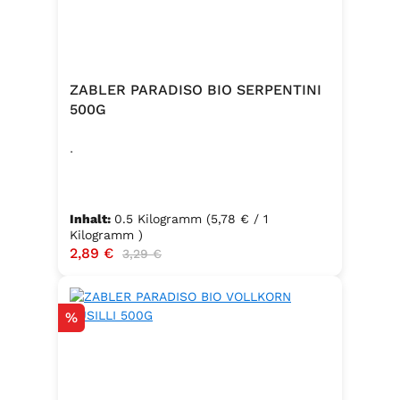
ZABLER PARADISO BIO SERPENTINI
500G
.
Inhalt:
0.5 Kilogramm
(5,78 € / 1
Kilogramm )
Verkaufspreis:
2,89 €
Regulärer Preis:
3,29 €
Rabatt
%