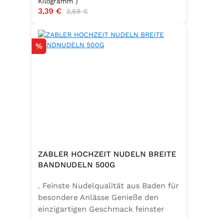
Kilogramm )
Verkaufspreis:
3,39 €
Regulärer Preis:
3,69 €
Rabatt
%
ZABLER HOCHZEIT NUDELN BREITE
BANDNUDELN 500G
. Feinste Nudelqualität aus Baden für
besondere Anlässe Genieße den
einzigartigen Geschmack feinster