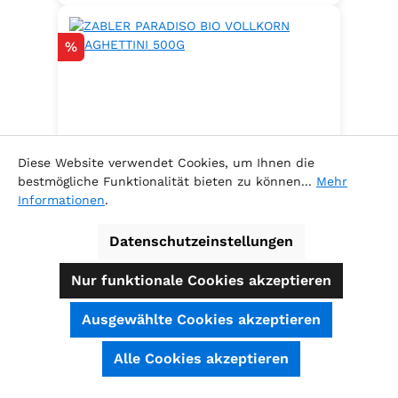
Rabatt
%
Diese Website verwendet Cookies, um Ihnen die
bestmögliche Funktionalität bieten zu können...
Mehr
Informationen
.
Datenschutzeinstellungen
ZABLER PARADISO BIO VOLLKORN
SPAGHETTINI 500G
Nur funktionale Cookies akzeptieren
.
Ausgewählte Cookies akzeptieren
SEHR GUT
(4.74 / 5)
Alle Cookies akzeptieren
aus
39
Bewertungen bei: shopauskunft.de, ausgezeichnet.org, shopvote.de ⓘ
Inhalt:
0.5 Kilogramm
(5,78 € / 1
Informationen zur Echtheit der Bewertungen
Kilogramm )