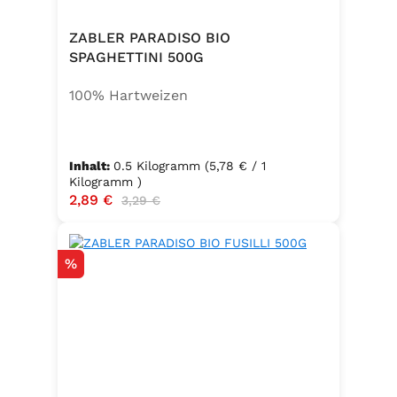
ZABLER PARADISO BIO
SPAGHETTINI 500G
100% Hartweizen
Inhalt:
0.5 Kilogramm
(5,78 € / 1
Kilogramm )
Verkaufspreis:
2,89 €
Regulärer Preis:
3,29 €
Rabatt
%