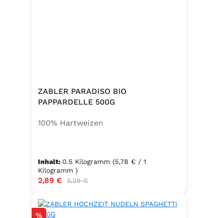
ZABLER PARADISO BIO
PAPPARDELLE 500G
100% Hartweizen
Inhalt:
0.5 Kilogramm
(5,78 € / 1
Kilogramm )
Verkaufspreis:
2,89 €
Regulärer Preis:
3,29 €
Rabatt
%