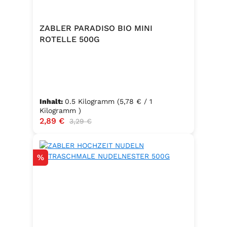
ZABLER PARADISO BIO MINI
ROTELLE 500G
Inhalt:
0.5 Kilogramm
(5,78 € / 1
Kilogramm )
Verkaufspreis:
2,89 €
Regulärer Preis:
3,29 €
Rabatt
%