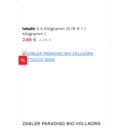
.
Inhalt:
0.5 Kilogramm
(5,78 € / 1
Kilogramm )
Verkaufspreis:
2,89 €
Regulärer Preis:
3,29 €
Rabatt
%
ZABLER PARADISO BIO VOLLKORN