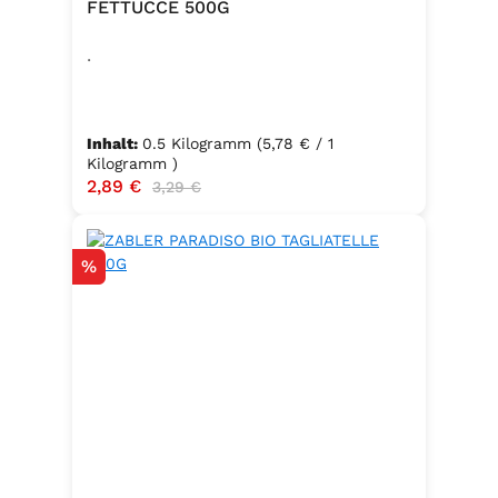
FETTUCCE 500G
.
Inhalt:
0.5 Kilogramm
(5,78 € / 1
Kilogramm )
Verkaufspreis:
2,89 €
Regulärer Preis:
3,29 €
Rabatt
%