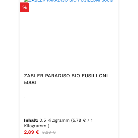
Rabatt
%
ZABLER PARADISO BIO FUSILLONI
500G
.
Inhalt:
0.5 Kilogramm
(5,78 € / 1
Kilogramm )
Verkaufspreis:
2,89 €
Regulärer Preis:
3,29 €