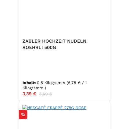
ZABLER HOCHZEIT NUDELN
ROEHRLI 500G
Inhalt:
0.5 Kilogramm
(6,78 € / 1
Kilogramm )
Verkaufspreis:
3,39 €
Regulärer Preis:
3,69 €
Rabatt
%