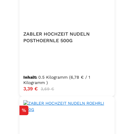
ZABLER HOCHZEIT NUDELN
POSTHOERNLE 500G
Inhalt:
0.5 Kilogramm
(6,78 € / 1
Kilogramm )
Verkaufspreis:
3,39 €
Regulärer Preis:
3,69 €
Rabatt
%