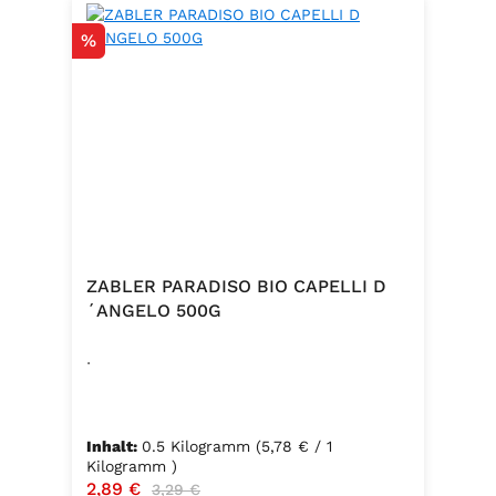
Rabatt
%
ZABLER PARADISO BIO CAPELLI D
´ANGELO 500G
.
Inhalt:
0.5 Kilogramm
(5,78 € / 1
Kilogramm )
Verkaufspreis:
2,89 €
Regulärer Preis:
3,29 €