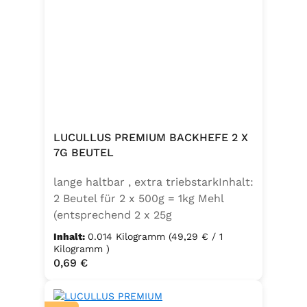
LUCULLUS PREMIUM BACKHEFE 2 X
7G BEUTEL
lange haltbar , extra triebstarkInhalt:
2 Beutel für 2 x 500g = 1kg Mehl
(entsprechend 2 x 25g
Frischhefe)Zutaten: Trockenbackhefe
Inhalt:
0.014 Kilogramm
(49,29 € / 1
, Emulgator E491 (Unter
Kilogramm )
Regulärer Preis:
0,69 €
Schutzatmosphäre verpackt)