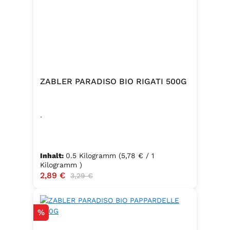
ZABLER PARADISO BIO RIGATI 500G
.
Inhalt:
0.5 Kilogramm
(5,78 € / 1
Kilogramm )
Verkaufspreis:
2,89 €
Regulärer Preis:
3,29 €
Rabatt
%