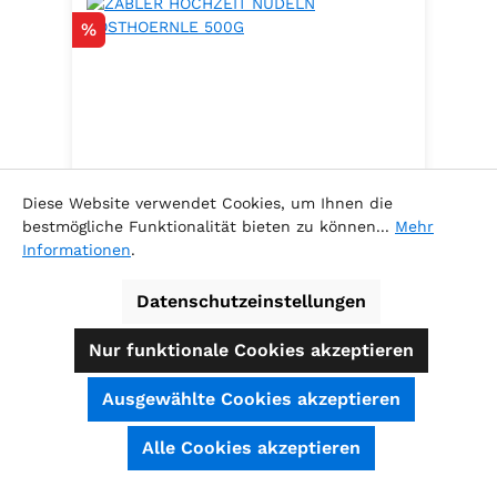
Rabatt
%
Diese Website verwendet Cookies, um Ihnen die
bestmögliche Funktionalität bieten zu können...
Mehr
Informationen
.
ZABLER HOCHZEIT NUDELN
POSTHOERNLE 500G
Datenschutzeinstellungen
Nur funktionale Cookies akzeptieren
Ausgewählte Cookies akzeptieren
Inhalt:
0.5 Kilogramm
(6,78 € / 1
SEHR GUT
(4.74 / 5)
Alle Cookies akzeptieren
Kilogramm )
aus
39
Bewertungen bei: shopauskunft.de, ausgezeichnet.org, shopvote.de ⓘ
Verkaufspreis:
Informationen zur Echtheit der Bewertungen
3,39 €
Regulärer Preis:
3,69 €