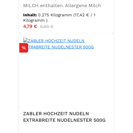
MILCH enthalten. Allergene Milch
und daraus gewonnene Erzeugnisse
Inhalt:
0.275 Kilogramm
(17,42 € / 1
Kilogramm )
Verkaufspreis:
4,79 €
Regulärer Preis:
5,60 €
Rabatt
%
ZABLER HOCHZEIT NUDELN
EXTRABREITE NUDELNESTER 500G
.