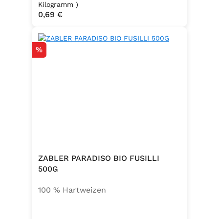
, Emulgator E491 (Unter
Kilogramm )
Regulärer Preis:
0,69 €
Schutzatmosphäre verpackt)
Rabatt
%
ZABLER PARADISO BIO FUSILLI
500G
100 % Hartweizen