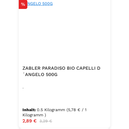
Rabatt
%
ZABLER PARADISO BIO CAPELLI D
´ANGELO 500G
.
Inhalt:
0.5 Kilogramm
(5,78 € / 1
Kilogramm )
Verkaufspreis:
2,89 €
Regulärer Preis:
3,29 €