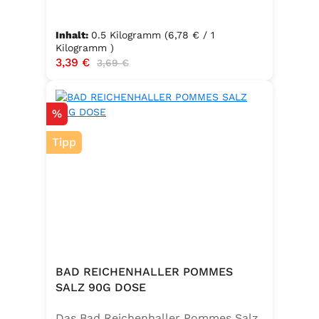
Inhalt:
0.5 Kilogramm
(6,78 € / 1
Kilogramm )
Verkaufspreis:
3,39 €
Regulärer Preis:
3,69 €
Rabatt
%
Tipp
BAD REICHENHALLER POMMES
SALZ 90G DOSE
Das Bad Reichenhaller Pommes Salz