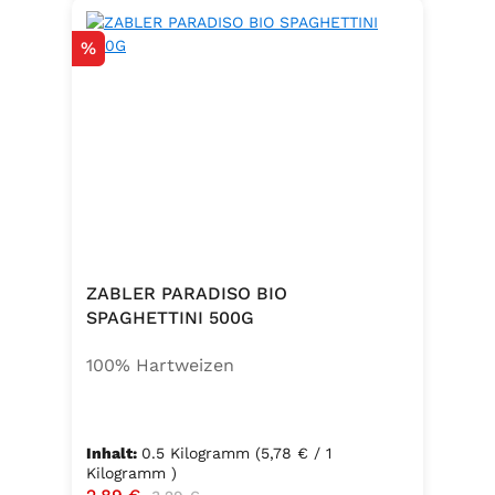
Rabatt
%
ZABLER PARADISO BIO
SPAGHETTINI 500G
100% Hartweizen
Inhalt:
0.5 Kilogramm
(5,78 € / 1
Kilogramm )
Verkaufspreis:
Regulärer Preis: