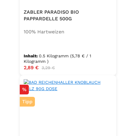
Zwiebel, Basilikum, Dill, Majoran,
Lorbeer, Rosmarin, Oregano,
ZABLER PARADISO BIO
Thymian), Trennmittel Calciumsalze
PAPPARDELLE 500G
der Speisefettsäuren, Folsäure,
100% Hartweizen
Kaliumjodat.
Inhalt:
0.5 Kilogramm
(5,78 € / 1
Kilogramm )
Verkaufspreis:
2,89 €
Regulärer Preis:
3,29 €
Rabatt
%
Tipp