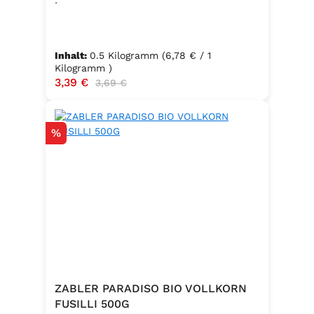
Inhalt:
0.5 Kilogramm
(6,78 € / 1
Kilogramm )
Verkaufspreis:
3,39 €
Regulärer Preis:
3,69 €
Rabatt
%
ZABLER PARADISO BIO VOLLKORN
FUSILLI 500G