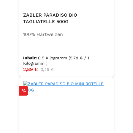
ZABLER PARADISO BIO
TAGLIATELLE 500G
100% Hartweizen
Inhalt:
0.5 Kilogramm
(5,78 € / 1
Kilogramm )
Verkaufspreis:
2,89 €
Regulärer Preis:
3,29 €
Rabatt
%