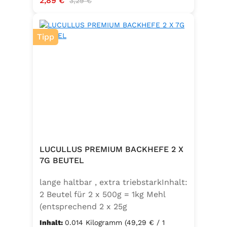
2,89 €
3,29 €
Tipp
LUCULLUS PREMIUM BACKHEFE 2 X
7G BEUTEL
lange haltbar , extra triebstarkInhalt:
2 Beutel für 2 x 500g = 1kg Mehl
(entsprechend 2 x 25g
Frischhefe)Zutaten: Trockenbackhefe
Inhalt:
0.014 Kilogramm
(49,29 € / 1