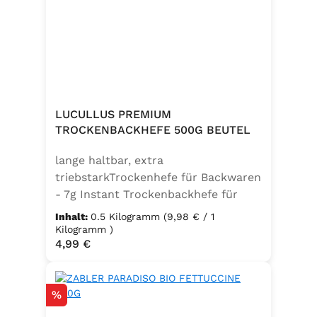
weitere Speisen. Ohne
Geschmacksverstärker, vegan und
glutenfrei – für natürlichen Genuss
in bester Qualität. Zutaten:Siedesalz,
17,7% Kräuter (Basilikum 10,6%,
Oregano, Thymian), Knoblauch,
Trennmittel Calciumsalze der
LUCULLUS PREMIUM
Speisefettsäuren, Folsäure,
TROCKENBACKHEFE 500G BEUTEL
Kaliumjodat.Kann Spuren von
lange haltbar, extra
Sellerie enthalten.
triebstarkTrockenhefe für Backwaren
- 7g Instant Trockenbackhefe für
500g Weizenmehl, entspricht 25g
Inhalt:
0.5 Kilogramm
(9,98 € / 1
FrischhefeZutaten: Trockenbackhefe,
Kilogramm )
Regulärer Preis:
4,99 €
Emulgator Sorbitanmonostearat
(E491)
Rabatt
%