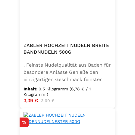
ZABLER HOCHZEIT NUDELN BREITE
BANDNUDELN 500G
. Feinste Nudelqualität aus Baden für
besondere Anlässe Genieße den
einzigartigen Geschmack feinster
Bandnudeln – mit den Zabler
Inhalt:
0.5 Kilogramm
(6,78 € / 1
Hochzeit Nudeln holst du dir echte
Kilogramm )
Verkaufspreis:
3,39 €
Regulärer Preis:
badische Qualität auf den Teller.
3,69 €
Hergestellt aus 100 % reinem
Hartweizengrieß, täglich frisch
Rabatt
%
aufgeschlagenen Eiern der
Güteklasse A und klarem