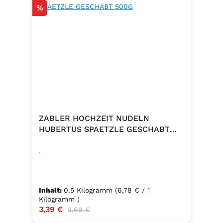
Rabatt
%
ZABLER HOCHZEIT NUDELN
HUBERTUS SPAETZLE GESCHABT
500G
.
Inhalt:
0.5 Kilogramm
(6,78 € / 1
Kilogramm )
Verkaufspreis:
3,39 €
Regulärer Preis:
3,69 €