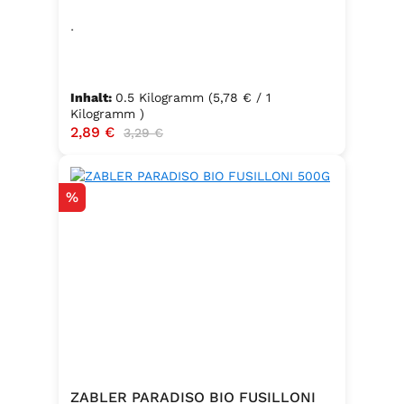
.
Inhalt:
0.5 Kilogramm
(5,78 € / 1
Kilogramm )
Verkaufspreis:
2,89 €
Regulärer Preis:
3,29 €
Rabatt
%
ZABLER PARADISO BIO FUSILLONI