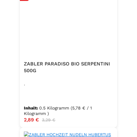
ZABLER PARADISO BIO SERPENTINI
500G
.
Inhalt:
0.5 Kilogramm
(5,78 € / 1
Kilogramm )
Verkaufspreis:
2,89 €
Regulärer Preis:
3,29 €