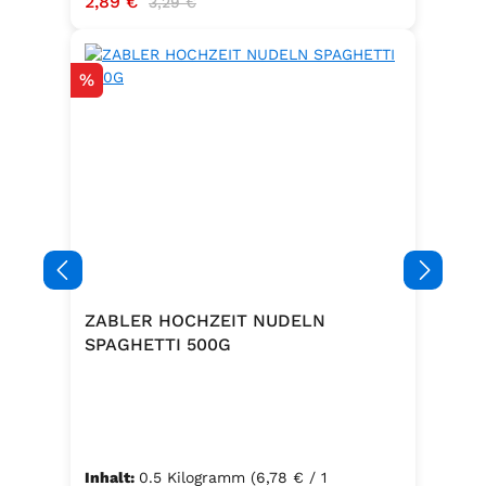
Verkaufspreis:
2,89 €
3,29 €
Rabatt
%
ZABLER HOCHZEIT NUDELN
SPAGHETTI 500G
Inhalt:
0.5 Kilogramm
(6,78 € / 1