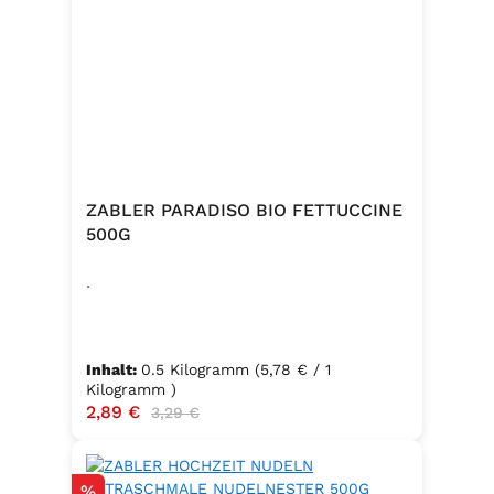
ZABLER PARADISO BIO FETTUCCINE
500G
.
Inhalt:
0.5 Kilogramm
(5,78 € / 1
Kilogramm )
Verkaufspreis:
2,89 €
Regulärer Preis:
3,29 €
Rabatt
%