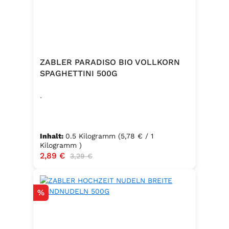
Rosmarin, Oregano, Thymian),
Trennmittel Calciumsalze der
Speisefettsäuren, Folsäure,
Kaliumjodat.
ZABLER PARADISO BIO VOLLKORN
SPAGHETTINI 500G
.
Inhalt:
0.5 Kilogramm
(5,78 € / 1
Kilogramm )
Verkaufspreis:
2,89 €
Regulärer Preis:
3,29 €
Rabatt
%