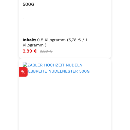
500G
.
Inhalt:
0.5 Kilogramm
(5,78 € / 1
Kilogramm )
Verkaufspreis:
2,89 €
Regulärer Preis:
3,29 €
Rabatt
%