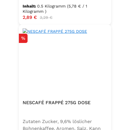
Inhalt:
0.5 Kilogramm
(5,78 € / 1
Kilogramm )
Verkaufspreis:
2,89 €
Regulärer Preis:
3,29 €
Rabatt
%
NESCAFÉ FRAPPÉ 275G DOSE
Zutaten Zucker, 9,6% löslicher
Bohnenkaffee, Aromen, Salz. Kann