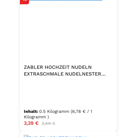
ZABLER HOCHZEIT NUDELN
EXTRASCHMALE NUDELNESTER
500G
Inhalt:
0.5 Kilogramm
(6,78 € / 1
Kilogramm )
Verkaufspreis:
3,39 €
Regulärer Preis:
3,69 €