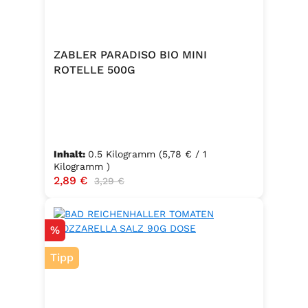
ZABLER PARADISO BIO MINI
ROTELLE 500G
Inhalt:
0.5 Kilogramm
(5,78 € / 1
Kilogramm )
Verkaufspreis:
2,89 €
Regulärer Preis:
3,29 €
Rabatt
%
Tipp