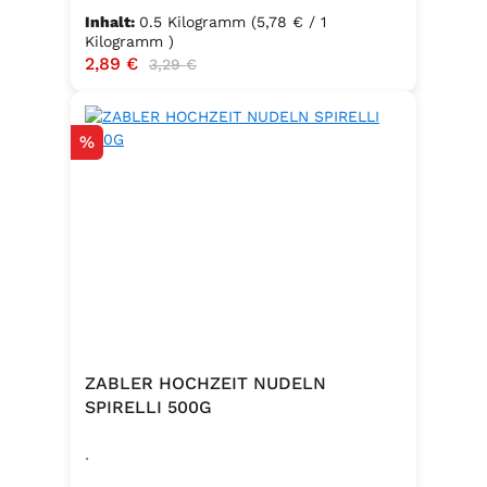
Inhalt:
0.5 Kilogramm
(5,78 € / 1
Kilogramm )
Verkaufspreis:
2,89 €
Regulärer Preis:
3,29 €
Rabatt
%
ZABLER HOCHZEIT NUDELN
SPIRELLI 500G
.