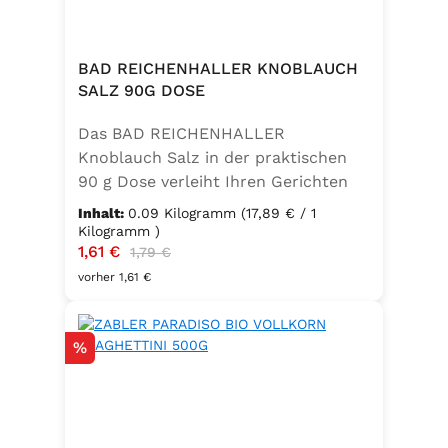
BAD REICHENHALLER KNOBLAUCH
SALZ 90G DOSE
Das BAD REICHENHALLER
Knoblauch Salz in der praktischen
90 g Dose verleiht Ihren Gerichten
einen vollmundigen, aromatischen
Inhalt:
0.09 Kilogramm
(17,89 € / 1
Knoblauchgeschmack. Hergestellt
Kilogramm )
Verkaufspreis:
1,61 €
Regulärer Preis:
ohne Geschmacksverstärker, zu 100
1,79 €
% vegan und glutenfrei – ideal für
vorher 1,61 €
eine bewusste Ernährung. Perfekt
zum Würzen von Pasta, Fleisch,
Rabatt
%
Fisch, Gemüse und mediterranen
Speisen. Zutaten:Siedesalz, 10 %
Knoblauch, 5 % Kräuter und
Gewürze (Petersilie, Sellerie, Zwiebel,
Basilikum, Dill, Majoran, Lorbeer,