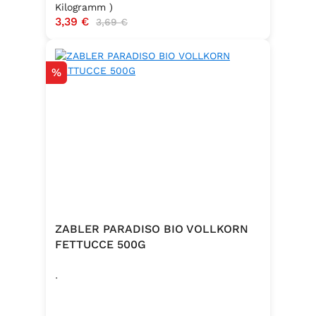
Kilogramm )
Verkaufspreis:
3,39 €
Regulärer Preis:
3,69 €
Rabatt
%
ZABLER PARADISO BIO VOLLKORN
FETTUCCE 500G
.