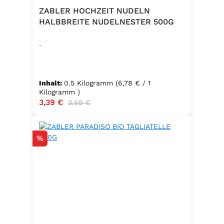
ZABLER HOCHZEIT NUDELN
HALBBREITE NUDELNESTER 500G
.
Inhalt:
0.5 Kilogramm
(6,78 € / 1
Kilogramm )
Verkaufspreis:
3,39 €
Regulärer Preis:
3,69 €
Rabatt
%