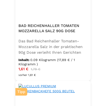
BAD REICHENHALLER TOMATEN
MOZZARELLA SALZ 90G DOSE
Das Bad Reichenhaller Tomaten-
Mozzarella Salz in der praktischen
90g Dose verleiht Ihren Gerichten
eine mediterrane Note. Ideal für
Inhalt:
0.09 Kilogramm
(17,89 € / 1
Caprese, Salate, Pasta und viele
Kilogramm )
Verkaufspreis:
1,61 €
Regulärer Preis:
weitere Speisen. Ohne
1,79 €
Geschmacksverstärker, vegan und
vorher 1,61 €
glutenfrei – für natürlichen Genuss
in bester Qualität. in der praktischen
Tipp
90g Dose verleiht Ihren Gerichten
eine mediterrane Note. Ideal für
Caprese, Salate, Pasta und viele