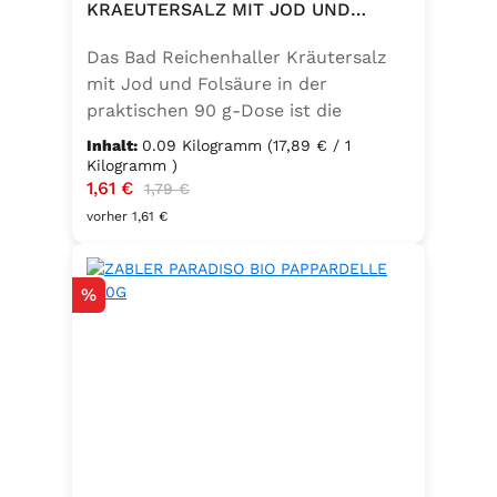
KRAEUTERSALZ MIT JOD UND
FOLSAEURE 90G DOSE
Das Bad Reichenhaller Kräutersalz
mit Jod und Folsäure in der
praktischen 90 g-Dose ist die
aromatische Würzmischung für eine
Inhalt:
0.09 Kilogramm
(17,89 € / 1
bewusste Ernährung. Fein
Kilogramm )
Verkaufspreis:
1,61 €
Regulärer Preis:
abgestimmte Gartenkräuter
1,79 €
verbinden sich mit hochwertigem
vorher 1,61 €
Salz zu einem vielseitigen
Küchenhelfer. Ideal zum Würzen von
Rabatt
%
Suppen, Salaten, Gemüse- und
Kartoffelgerichten. Geeignet für die
vegetarische und vegane Küche
sowie glutenfrei – perfekt für eine
ausgewogene Ernährung mit
zusätzlichem Jod und Folsäure.
Zutaten:Siedesalz, 17,5 % Kräuter
und Gewürze (Petersilie, Sellerie,