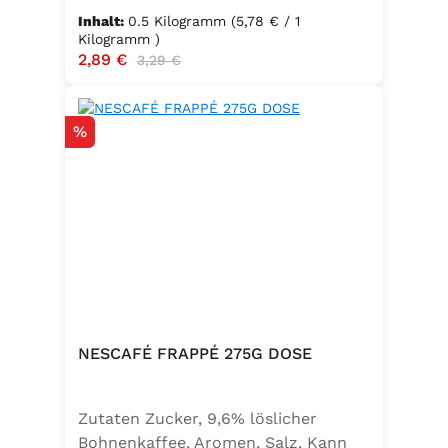
Inhalt:
0.5 Kilogramm
(5,78 € / 1
Kilogramm )
Verkaufspreis:
2,89 €
Regulärer Preis:
3,29 €
Rabatt
%
NESCAFÉ FRAPPÉ 275G DOSE
Zutaten Zucker, 9,6% löslicher
Bohnenkaffee, Aromen, Salz. Kann