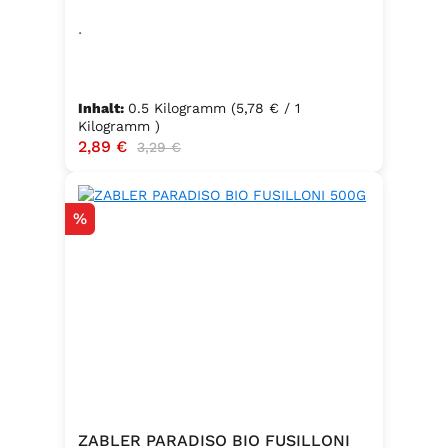
.
Inhalt:
0.5 Kilogramm
(5,78 € / 1
Kilogramm )
Verkaufspreis:
2,89 €
Regulärer Preis:
3,29 €
Rabatt
%
ZABLER PARADISO BIO FUSILLONI