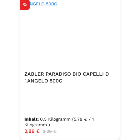
Rabatt
%
ZABLER PARADISO BIO CAPELLI D
´ANGELO 500G
.
Inhalt:
0.5 Kilogramm
(5,78 € / 1
Kilogramm )
Verkaufspreis:
2,89 €
Regulärer Preis:
3,29 €