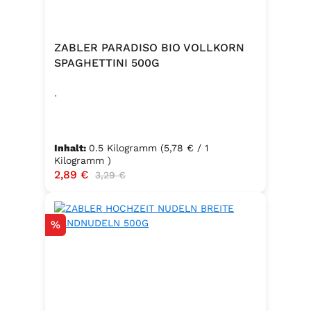
ZABLER PARADISO BIO VOLLKORN
SPAGHETTINI 500G
.
Inhalt:
0.5 Kilogramm
(5,78 € / 1
Kilogramm )
Verkaufspreis:
2,89 €
Regulärer Preis:
3,29 €
Rabatt
%