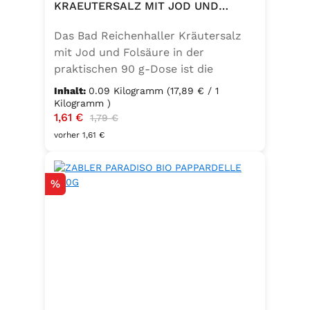
KRAEUTERSALZ MIT JOD UND
FOLSAEURE 90G DOSE
Das Bad Reichenhaller Kräutersalz
mit Jod und Folsäure in der
praktischen 90 g-Dose ist die
aromatische Würzmischung für eine
Inhalt:
0.09 Kilogramm
(17,89 € / 1
bewusste Ernährung. Fein
Kilogramm )
Verkaufspreis:
1,61 €
Regulärer Preis:
abgestimmte Gartenkräuter
1,79 €
verbinden sich mit hochwertigem
vorher 1,61 €
Salz zu einem vielseitigen
Küchenhelfer. Ideal zum Würzen von
Rabatt
%
Suppen, Salaten, Gemüse- und
Kartoffelgerichten. Geeignet für die
vegetarische und vegane Küche
sowie glutenfrei – perfekt für eine
ausgewogene Ernährung mit
zusätzlichem Jod und Folsäure.
Zutaten:Siedesalz, 17,5 % Kräuter
und Gewürze (Petersilie, Sellerie,