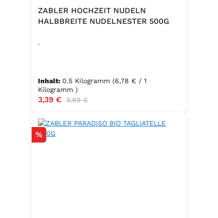
ZABLER HOCHZEIT NUDELN
HALBBREITE NUDELNESTER 500G
.
Inhalt:
0.5 Kilogramm
(6,78 € / 1
Kilogramm )
Verkaufspreis:
3,39 €
Regulärer Preis:
3,69 €
Rabatt
%