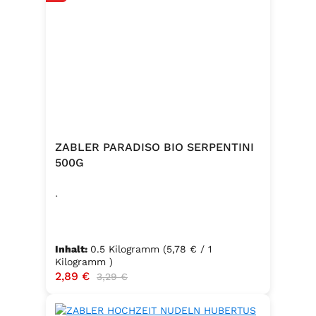
ZABLER PARADISO BIO SERPENTINI
500G
.
Inhalt:
0.5 Kilogramm
(5,78 € / 1
Kilogramm )
Verkaufspreis:
2,89 €
Regulärer Preis:
3,29 €