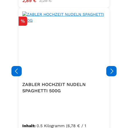
Verkaufspreis:
2,89 €
3,29 €
Rabatt
%
ZABLER HOCHZEIT NUDELN
SPAGHETTI 500G
Inhalt:
0.5 Kilogramm
(6,78 € / 1