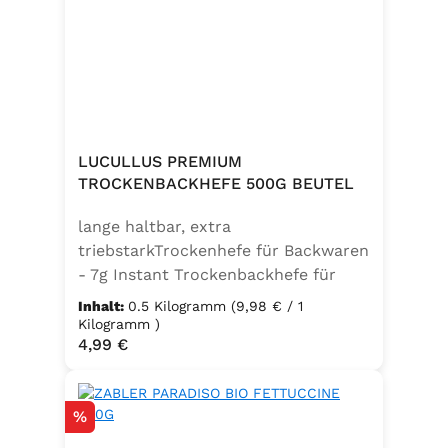
weitere Speisen. Ohne
Geschmacksverstärker, vegan und
glutenfrei – für natürlichen Genuss
in bester Qualität. Zutaten:Siedesalz,
17,7% Kräuter (Basilikum 10,6%,
Oregano, Thymian), Knoblauch,
Trennmittel Calciumsalze der
LUCULLUS PREMIUM
Speisefettsäuren, Folsäure,
TROCKENBACKHEFE 500G BEUTEL
Kaliumjodat.Kann Spuren von
lange haltbar, extra
Sellerie enthalten.
triebstarkTrockenhefe für Backwaren
- 7g Instant Trockenbackhefe für
500g Weizenmehl, entspricht 25g
Inhalt:
0.5 Kilogramm
(9,98 € / 1
FrischhefeZutaten: Trockenbackhefe,
Kilogramm )
Regulärer Preis:
4,99 €
Emulgator Sorbitanmonostearat
(E491)
Rabatt
%