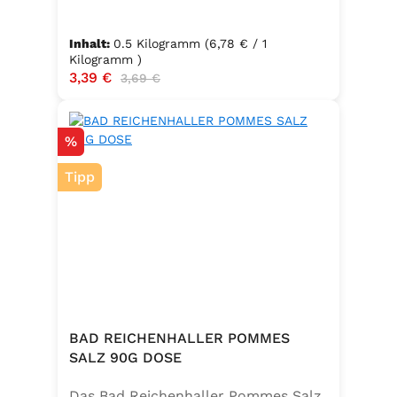
Inhalt:
0.5 Kilogramm
(6,78 € / 1
Kilogramm )
Verkaufspreis:
3,39 €
Regulärer Preis:
3,69 €
Rabatt
%
Tipp
BAD REICHENHALLER POMMES
SALZ 90G DOSE
Das Bad Reichenhaller Pommes Salz