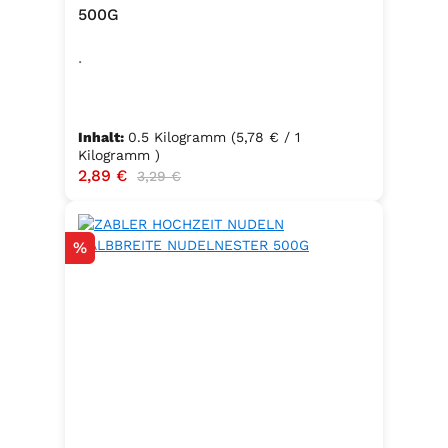
500G
.
Inhalt:
0.5 Kilogramm
(5,78 € / 1
Kilogramm )
Verkaufspreis:
2,89 €
Regulärer Preis:
3,29 €
Rabatt
%