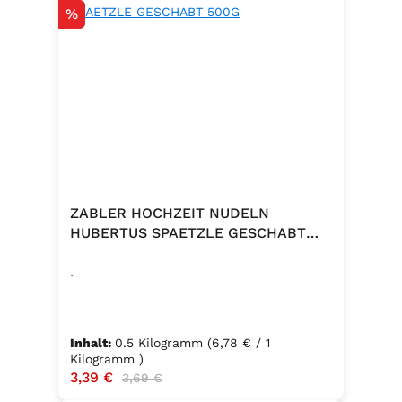
Rabatt
%
ZABLER HOCHZEIT NUDELN
HUBERTUS SPAETZLE GESCHABT
500G
.
Inhalt:
0.5 Kilogramm
(6,78 € / 1
Kilogramm )
Verkaufspreis:
3,39 €
Regulärer Preis:
3,69 €