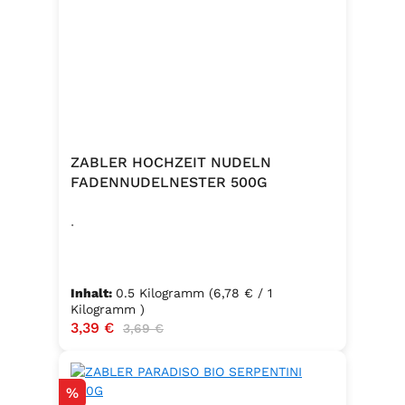
Knoblauch, 5 % Kräuter und
Gewürze (Petersilie, Sellerie, Zwiebel,
Basilikum, Dill, Majoran, Lorbeer,
Rosmarin, Oregano, Thymian),
Trennmittel Calciumsalze der
Speisefettsäuren, Folsäure,
Kaliumjodat.
ZABLER HOCHZEIT NUDELN
FADENNUDELNESTER 500G
.
Inhalt:
0.5 Kilogramm
(6,78 € / 1
Kilogramm )
Verkaufspreis:
3,39 €
Regulärer Preis:
3,69 €
Rabatt
%