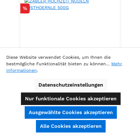
Rabatt
%
Diese Website verwendet Cookies, um Ihnen die
bestmögliche Funktionalität bieten zu können...
Mehr
Informationen
.
ZABLER HOCHZEIT NUDELN
POSTHOERNLE 500G
Datenschutzeinstellungen
Nur funktionale Cookies akzeptieren
Ausgewählte Cookies akzeptieren
Inhalt:
0.5 Kilogramm
(6,78 € / 1
SEHR GUT
(4.74 / 5)
Alle Cookies akzeptieren
Kilogramm )
aus
39
Bewertungen bei: shopauskunft.de, ausgezeichnet.org, shopvote.de ⓘ
Verkaufspreis:
Informationen zur Echtheit der Bewertungen
3,39 €
Regulärer Preis:
3,69 €