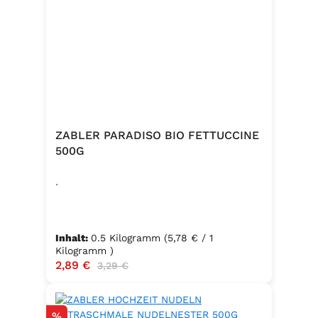
ZABLER PARADISO BIO FETTUCCINE
500G
.
Inhalt:
0.5 Kilogramm
(5,78 € / 1
Kilogramm )
Verkaufspreis:
2,89 €
Regulärer Preis:
3,29 €
Rabatt
%