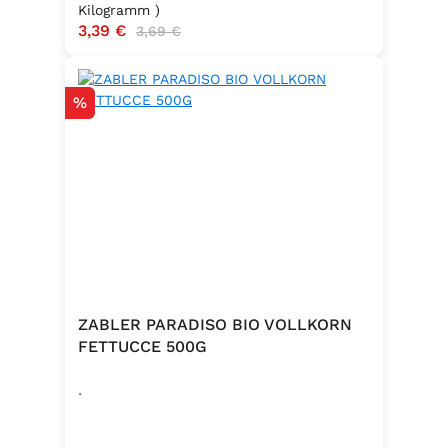
Kilogramm )
Verkaufspreis:
3,39 €
Regulärer Preis:
3,69 €
Rabatt
%
ZABLER PARADISO BIO VOLLKORN
FETTUCCE 500G
.