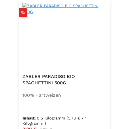
Rabatt
%
ZABLER PARADISO BIO
SPAGHETTINI 500G
100% Hartweizen
Inhalt:
0.5 Kilogramm
(5,78 € / 1
Kilogramm )
Verkaufspreis:
Regulärer Preis: