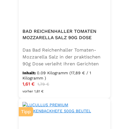
BAD REICHENHALLER TOMATEN
MOZZARELLA SALZ 90G DOSE
Das Bad Reichenhaller Tomaten-
Mozzarella Salz in der praktischen
90g Dose verleiht Ihren Gerichten
eine mediterrane Note. Ideal für
Inhalt:
0.09 Kilogramm
(17,89 € / 1
Caprese, Salate, Pasta und viele
Kilogramm )
Verkaufspreis:
1,61 €
Regulärer Preis:
weitere Speisen. Ohne
1,79 €
Geschmacksverstärker, vegan und
vorher 1,61 €
glutenfrei – für natürlichen Genuss
in bester Qualität. in der praktischen
Tipp
90g Dose verleiht Ihren Gerichten
eine mediterrane Note. Ideal für
Caprese, Salate, Pasta und viele