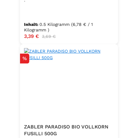
Inhalt:
0.5 Kilogramm
(6,78 € / 1
Kilogramm )
Verkaufspreis:
3,39 €
Regulärer Preis:
3,69 €
Rabatt
%
ZABLER PARADISO BIO VOLLKORN
FUSILLI 500G