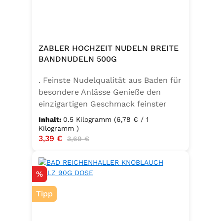
ZABLER HOCHZEIT NUDELN BREITE
BANDNUDELN 500G
. Feinste Nudelqualität aus Baden für
besondere Anlässe Genieße den
einzigartigen Geschmack feinster
Bandnudeln – mit den Zabler
Inhalt:
0.5 Kilogramm
(6,78 € / 1
Hochzeit Nudeln holst du dir echte
Kilogramm )
Verkaufspreis:
3,39 €
Regulärer Preis:
badische Qualität auf den Teller.
3,69 €
Hergestellt aus 100 % reinem
Hartweizengrieß, täglich frisch
Rabatt
%
aufgeschlagenen Eiern der
Güteklasse A und klarem
Tipp
Trinkwasser, bieten diese Nudeln ein
besonderes Geschmackserlebnis –