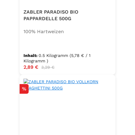
Zwiebel, Basilikum, Dill, Majoran,
Lorbeer, Rosmarin, Oregano,
ZABLER PARADISO BIO
Thymian), Trennmittel Calciumsalze
PAPPARDELLE 500G
der Speisefettsäuren, Folsäure,
100% Hartweizen
Kaliumjodat.
Inhalt:
0.5 Kilogramm
(5,78 € / 1
Kilogramm )
Verkaufspreis:
2,89 €
Regulärer Preis:
3,29 €
Rabatt
%