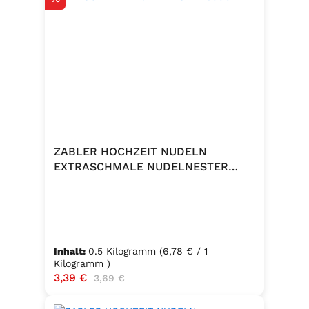
ZABLER HOCHZEIT NUDELN
EXTRASCHMALE NUDELNESTER
500G
Inhalt:
0.5 Kilogramm
(6,78 € / 1
Kilogramm )
Verkaufspreis:
3,39 €
Regulärer Preis:
3,69 €