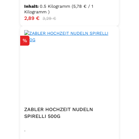
Inhalt:
0.5 Kilogramm
(5,78 € / 1
Kilogramm )
Verkaufspreis:
2,89 €
Regulärer Preis:
3,29 €
Rabatt
%
ZABLER HOCHZEIT NUDELN
SPIRELLI 500G
.