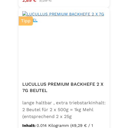
2,89 €
3,29 €
Tipp
LUCULLUS PREMIUM BACKHEFE 2 X
7G BEUTEL
lange haltbar , extra triebstarkInhalt:
2 Beutel für 2 x 500g = 1kg Mehl
(entsprechend 2 x 25g
Frischhefe)Zutaten: Trockenbackhefe
Inhalt:
0.014 Kilogramm
(49,29 € / 1