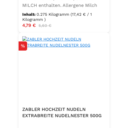
MILCH enthalten. Allergene Milch
und daraus gewonnene Erzeugnisse
Inhalt:
0.275 Kilogramm
(17,42 € / 1
Kilogramm )
Verkaufspreis:
4,79 €
Regulärer Preis:
5,60 €
Rabatt
%
ZABLER HOCHZEIT NUDELN
EXTRABREITE NUDELNESTER 500G
.