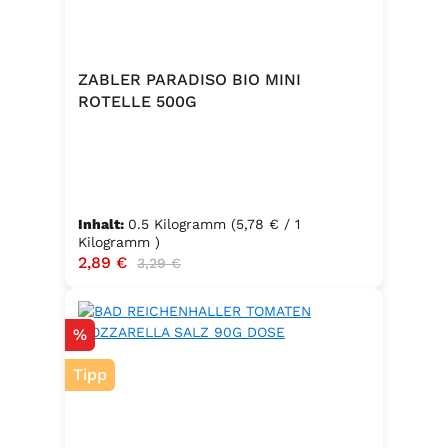
ZABLER PARADISO BIO MINI
ROTELLE 500G
Inhalt:
0.5 Kilogramm
(5,78 € / 1
Kilogramm )
Verkaufspreis:
2,89 €
Regulärer Preis:
3,29 €
Rabatt
%
Tipp