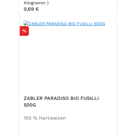
, Emulgator E491 (Unter
Kilogramm )
Regulärer Preis:
0,69 €
Schutzatmosphäre verpackt)
Rabatt
%
ZABLER PARADISO BIO FUSILLI
500G
100 % Hartweizen