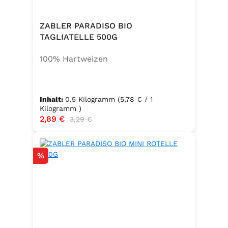
ZABLER PARADISO BIO
TAGLIATELLE 500G
100% Hartweizen
Inhalt:
0.5 Kilogramm
(5,78 € / 1
Kilogramm )
Verkaufspreis:
2,89 €
Regulärer Preis:
3,29 €
Rabatt
%